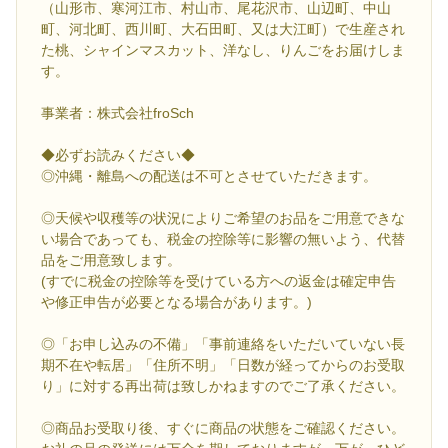
（山形市、寒河江市、村山市、尾花沢市、山辺町、中山
町、河北町、西川町、大石田町、又は大江町）で生産され
た桃、シャインマスカット、洋なし、りんごをお届けしま
す。
事業者：株式会社froSch
◆必ずお読みください◆
◎沖縄・離島への配送は不可とさせていただきます。
◎天候や収穫等の状況によりご希望のお品をご用意できな
い場合であっても、税金の控除等に影響の無いよう、代替
品をご用意致します。
(すでに税金の控除等を受けている方への返金は確定申告
や修正申告が必要となる場合があります。)
◎「お申し込みの不備」「事前連絡をいただいていない長
期不在や転居」「住所不明」「日数が経ってからのお受取
り」に対する再出荷は致しかねますのでご了承ください。
◎商品お受取り後、すぐに商品の状態をご確認ください。