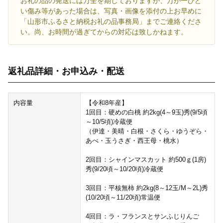
お礼の品の発送には万全を期しておりますが、万が一ひど
い傷み等があった場合は、写真・画像を添付の上お早めに
「山形市ふるさと納税お礼の品事務局」までご連絡くださ
い。尚、お時間が過ぎてからの対応は致しかねます。
返礼品詳細・お申込み・配送
内容量
【令和8年産】
1回目：硬めの白桃 約2kg(4～9玉)秀(9/5頃
～10/5頃)冷蔵便
（伊達・美晴・白根・さくら・ゆうぞら・
あべ・玉うさぎ・西王母・桃水）
2回目：シャインマスカット 約500ｇ(1房)
秀(9/20頃～10/20頃)冷蔵便
3回目：平核無柿 約2kg(8～12玉/M～2L)秀
(10/20頃～11/20頃)常温便
4回目：ラ・フランスとサンふじりんご