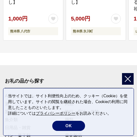
し】
し】
1,000円
5,000円
1
熊本県 八代市
熊本県 氷川町
お礼の品から探す
ANAオリジナル
定期便
当サイトでは、サイト利便性向上のため、クッキー（Cookie）を使
用しています。サイトの閲覧を継続された場合、Cookieの利用に同
酒
肉類
意したことものといたします。
加工食品
旅行・宿泊・体験
詳細については
プライバシーポリシー
をお読みください。
魚介類
麺類
OK
日用品・雑貨
野菜
パン・菓子類
電化製品