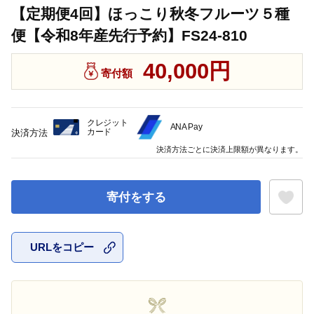
【定期便4回】ほっこり秋冬フルーツ５種
便【令和8年産先行予約】FS24-810
40,000円
寄付額
クレジット
ANA Pay
カード
決済方法
決済方法ごとに決済上限額が異なります。
寄付をする
URLをコピー
お気に入