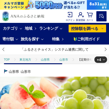
ログイン
新規登録
カート
カテゴリ
地域
ランキング
控除額を調べる
寄付額
旅先を探す
特集
ご利用ガイド
「ふるさとチョイス」システム連携に関して
+4
TOP
東北地方
山形県
山形市
【定期便4回】ほっこり秋
TOP
フルーツ
りんご
【定期便4回】ほっこり秋冬フルーツ５種
山形県
山形市
TOP
フルーツ
梨
【定期便4回】ほっこり秋冬フルーツ５種便【
TOP
フルーツ
もも
【定期便4回】ほっこり秋冬フルーツ５種便
TOP
フルーツ
ぶどう・マスカット
【定期便4回】ほっこり秋