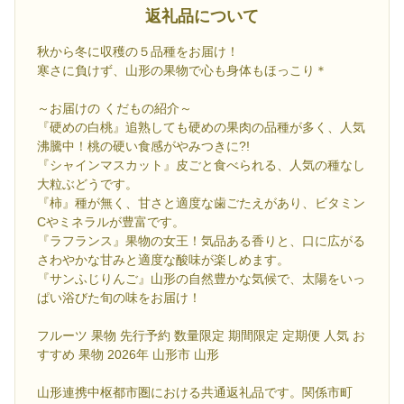
返礼品について
秋から冬に収穫の５品種をお届け！
寒さに負けず、山形の果物で心も身体もほっこり＊
～お届けの くだもの紹介～
『硬めの白桃』追熟しても硬めの果肉の品種が多く、人気
沸騰中！桃の硬い食感がやみつきに?!
『シャインマスカット』皮ごと食べられる、人気の種なし
大粒ぶどうです。
『柿』種が無く、甘さと適度な歯ごたえがあり、ビタミン
Cやミネラルが豊富です。
『ラフランス』果物の女王！気品ある香りと、口に広がる
さわやかな甘みと適度な酸味が楽しめます。
『サンふじりんご』山形の自然豊かな気候で、太陽をいっ
ぱい浴びた旬の味をお届け！
フルーツ 果物 先行予約 数量限定 期間限定 定期便 人気 お
すすめ 果物 2026年 山形市 山形
山形連携中枢都市圏における共通返礼品です。関係市町