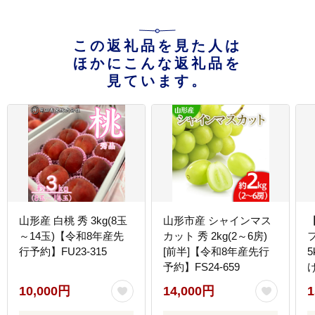
この返礼品を見た人は
ほかにこんな返礼品を
見ています。
山形産 白桃 秀 3kg(8玉
山形市産 シャインマス
～14玉)【令和8年産先
カット 秀 2kg(2～6房)
行予約】FU23-315
[前半]【令和8年産先行
5
予約】FS24-659
約
10,000円
14,000円
1