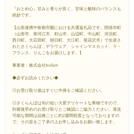
『おとめ心』甘みと香りが良く、甘味と酸味のバランスも
絶妙です。
【山形連携中枢都市圏における共通返礼品です。関係市町
（山形市、寒河江市、村山市、山辺町、中山町、河北町、
西川町、大石田町、朝日町、大江町、尾花沢市）で生産さ
れたさくらんぼ、デラウェア、シャインマスカット、ラ・
フランス、りんごをお届けします。】
事業者：株式会社froSch
◆必ずお読みください◆
◎お受け取り後はすぐに中身をご確認ください。
◎さくらんぼは旬の短い大変デリケートな果物ですので、
到着後早めのお受け取りとご確認にご協力ください。発送
可能な期間は品種ごとに約2週間程度となっておりますの
で、その旨をご了承の上お申し込みをお願い致します。