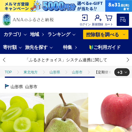
ログイン
新規登録
カート
カテゴリ
地域
ランキング
控除額を調べる
寄付額
旅先を探す
特集
ご利用ガイド
「ふるさとチョイス」システム連携に関して
+3
TOP
東北地方
山形県
山形市
【定期便６回】厳選フルー
TOP
フルーツ
りんご
【定期便６回】厳選フルーツお楽しみ FZ
山形県
山形市
TOP
フルーツ
梨
【定期便６回】厳選フルーツお楽しみ FZ25
TOP
フルーツ
ぶどう・マスカット
【定期便６回】厳選フルーツ