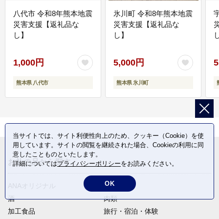
八代市 令和8年熊本地震
氷川町 令和8年熊本地震
災害支援【返礼品な
災害支援【返礼品な
し】
し】
し
1,000円
5,000円
5
熊本県 八代市
熊本県 氷川町
当サイトでは、サイト利便性向上のため、クッキー（Cookie）を使
用しています。サイトの閲覧を継続された場合、Cookieの利用に同
意したことものといたします。
お礼の品から探す
詳細については
プライバシーポリシー
をお読みください。
OK
ANAオリジナル
定期便
酒
肉類
加工食品
旅行・宿泊・体験