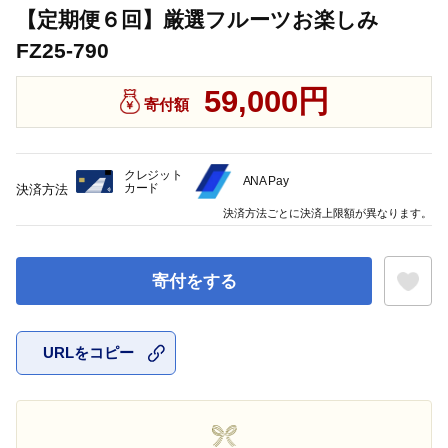
【定期便６回】厳選フルーツお楽しみ
FZ25-790
59,000円
寄付額
クレジット
ANA Pay
カード
決済方法
決済方法ごとに決済上限額が異なります。
寄付をする
URLをコピー
お気に入