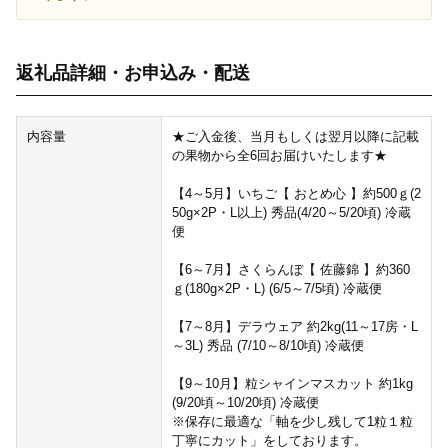
返礼品詳細・お申込み・配送
内容量
★ご入金後、当月もしくは翌月以降に記載
の果物から全6回お届けいたします★
【4～5月】いちご【 おとめ心 】約500ｇ(2
50g×2P・L以上) 秀品(4/20～5/20頃) 冷蔵
便
【6～7月】さくらんぼ【 佐藤錦 】約360
ｇ(180g×2P・L) (6/5～7/5頃) 冷蔵便
【7～8月】デラウェア 約2kg(11～17房・L
～3L) 秀品 (7/10～8/10頃) 冷蔵便
【9～10月】粒シャインマスカット 約1kg
(9/20頃～10/20頃) 冷蔵便
※保存に最適な「軸を少し残して1粒１粒
丁寧にカット」をしております。