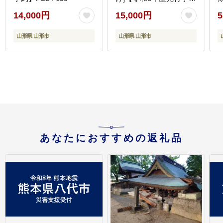
約】FS25-780
14,000円
15,000円
5
山形県 山形市
山形県 山形市
あなたにおすすめの返礼品