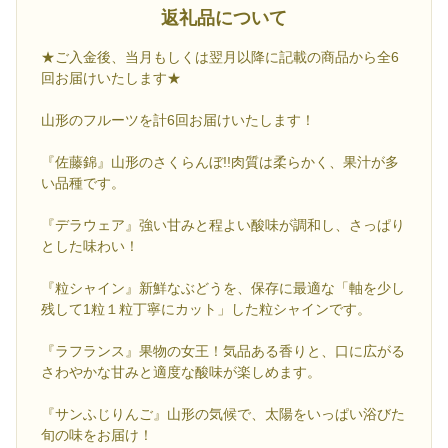
返礼品について
★ご入金後、当月もしくは翌月以降に記載の商品から全6
回お届けいたします★
山形のフルーツを計6回お届けいたします！
『佐藤錦』山形のさくらんぼ!!肉質は柔らかく、果汁が多
い品種です。
『デラウェア』強い甘みと程よい酸味が調和し、さっぱり
とした味わい！
『粒シャイン』新鮮なぶどうを、保存に最適な「軸を少し
残して1粒１粒丁寧にカット」した粒シャインです。
『ラフランス』果物の女王！気品ある香りと、口に広がる
さわやかな甘みと適度な酸味が楽しめます。
『サンふじりんご』山形の気候で、太陽をいっぱい浴びた
旬の味をお届け！