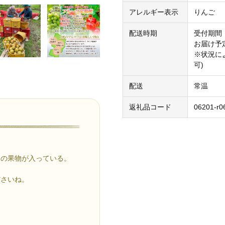
アレルギー表示
りんご
配送時期
受付期間：
お届け予定
※状況に
可)
配送
常温
返礼品コード
06201-r0
山の果物が入っている。
ださいね。