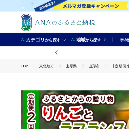
カテゴリ
地域
から探す
から探す
寄付
TOP
東北地方
山形県
山形市
【定期便2
TOP
フルーツ
りんご
【定期便2回】ふるさとか
TOP
フルーツ
梨
【定期便2回】ふるさとからの