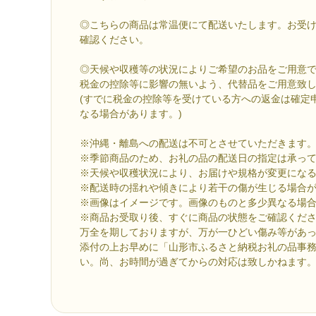
◎こちらの商品は常温便にて配送いたします。お受
確認ください。
◎天候や収穫等の状況によりご希望のお品をご用意
税金の控除等に影響の無いよう、代替品をご用意致
(すでに税金の控除等を受けている方への返金は確定
なる場合があります。)
※沖縄・離島への配送は不可とさせていただきます
※季節商品のため、お礼の品の配送日の指定は承っ
※天候や収穫状況により、お届けや規格が変更にな
※配送時の揺れや傾きにより若干の傷が生じる場合
※画像はイメージです。画像のものと多少異なる場
※商品お受取り後、すぐに商品の状態をご確認くだ
万全を期しておりますが、万が一ひどい傷み等があ
添付の上お早めに「山形市ふるさと納税お礼の品事
い。尚、お時間が過ぎてからの対応は致しかねます