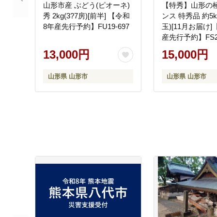
山形市産 ぶどう(ピオーネ)
【特秀】山形の極
秀 2kg(3?7房)[前半] 【令和
ンス 特秀品 約5kg
8年産先行予約】FU19-697
玉)[11月お届け
産先行予約】FS25
13,000円
15,000円
山形県 山形市
山形県 山形市