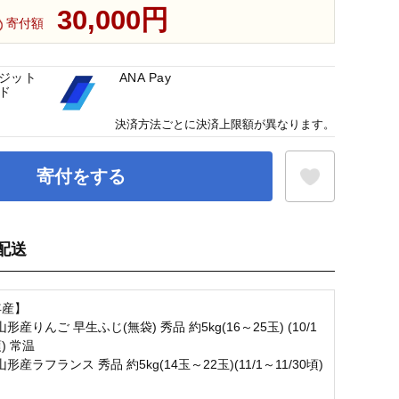
30,000円
寄付額
ジット
ANA Pay
ド
決済方法ごとに決済上限額が異なります。
寄付をする
配送
お気に入り登録
年産】
産りんご 早生ふじ(無袋) 秀品 約5kg(16～25玉) (10/1
頃) 常温
産ラフランス 秀品 約5kg(14玉～22玉)(11/1～11/30頃)
温