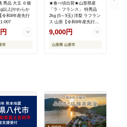
桃 秀品 大玉 ６個
★食べ頃出荷★山形県産
.8kg以上[やわらか
「ラ・フランス」 特秀品
【令和8年産先行
2kg (5～9玉) 洋梨 ラフラン
-007
ス 山形【令和8年産先行予
約】FS24-818
0円
9,000円
形市
山形県 山形市