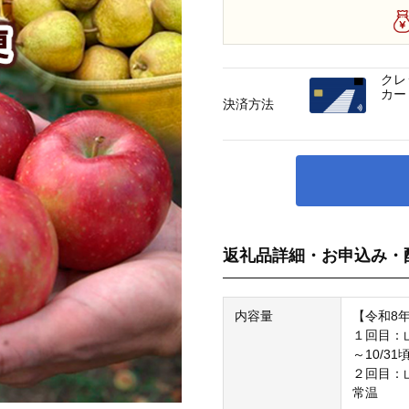
クレ
カー
決済方法
返礼品詳細・お申込み・
内容量
【令和8
１回目：山形
～10/31
２回目：山形
常