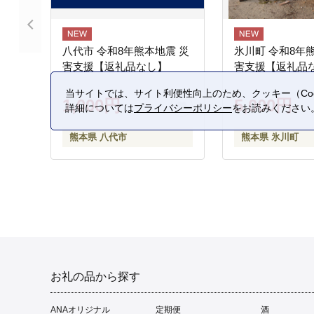
八代市 令和8年熊本地震 災
氷川町 令和8年
害支援【返礼品なし】
害支援【返礼品
当サイトでは、サイト利便性向上のため、クッキー（Coo
1,000円
5,000円
詳細については
プライバシーポリシー
をお読みください
熊本県 八代市
熊本県 氷川町
お礼の品から探す
ANAオリジナル
定期便
酒