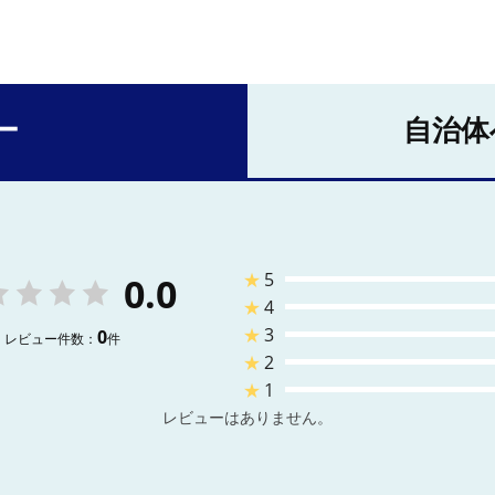
ー
自治体
★
5
0.0
★
4
★
3
0
レビュー件数：
件
★
2
★
1
レビューはありません。