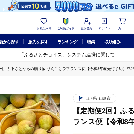
お気に入り
ご利用ガイド
新規登録
ログイン
カート
額から探す
旅先を探す
ランキング
特集
取り組み
「ふるさとチョイス」システム連携に関して
回】ふるさとからの贈り物 りんごとラフランス便【令和8年産先行予約】FS23-
らの贈り物 りんごとラフランス便【令和8年産先行予約】FS23-657
贈り物 りんごとラフランス便【令和8年産先行予約】FS23-657
山形県
山形市
【定期便2回】ふ
ランス便【令和8年産