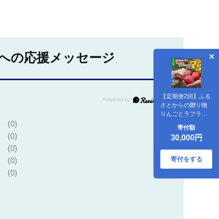
への応援メッセージ
【定期便2回】ふる
さとからの贈り物
りんごとラフラン
(0)
ス便【令和8年産先
寄付額
行予約】FS23-657
(0)
30,000円
(0)
(0)
寄付をする
(0)