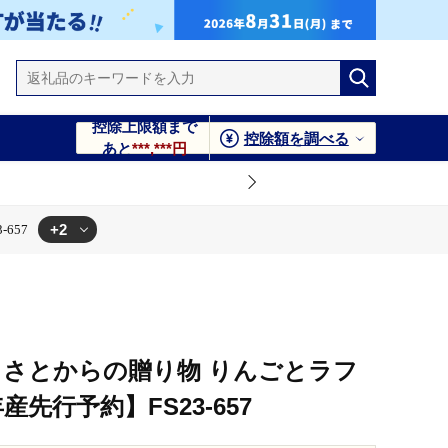
控除上限額まで
控除額を調べる
あと
***,***円
+2
657
るさとからの贈り物 りんごとラフ
先行予約】FS23-657