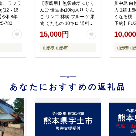
上 ラフラ
【家庭用】無袋栽培ふじり
川中島 白
(12～16
んご 優品 約10kg入り りん
入 1箱 1
]【令和8年
ご リンゴ 林檎 フルーツ 果
くなる桃]
-780
物 くだもの 10キロ 送料無
予約】FU21
料 山形【令和8年産先行予
15,000円
10,00
約】FS25-763
山形県 山形市
山形県 山
あなたにおすすめの返礼品