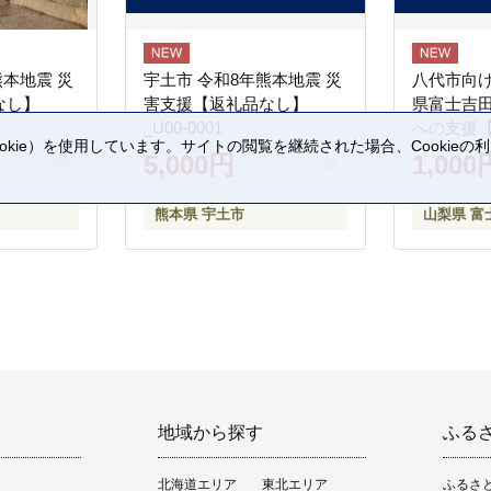
熊本地震 災
宇土市 令和8年熊本地震 災
八代市向け
なし】
害支援【返礼品なし】
県富士吉
_U00-0001
への支援
kie）を使用しています。サイトの閲覧を継続された場合、Cookie
5,000円
1,000
。
熊本県 宇土市
山梨県 富
地域から探す
ふる
北海道エリア
東北エリア
ふるさ