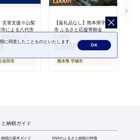
 災害支援※山梨
【返礼品なし】熊本県宇城
田市による八代市
市 ふるさと応援寄附金
【返礼品なし】
1,000円
の利用に同意したことものといたします。
OK
円
1,000円
士吉田市
熊本県 宇城市
さと納税ガイド
と納税の基本ガイド
ANAのふるさと納税の特徴