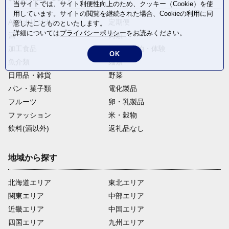
当サイトでは、サイト利便性向上のため、クッキー（Cookie）を使
用しています。サイトの閲覧を継続された場合、Cookieの利用に同
ANAオリジナル
定期便
意したことものといたします。
詳細については
プライバシーポリシー
をお読みください。
酒
肉類
加工食品
旅行・宿泊・体験
OK
魚介類
麺類
日用品・雑貨
野菜
パン・菓子類
電化製品
フルーツ
卵・乳製品
ファッション
米・穀物
飲料(酒以外)
返礼品なし
地域から探す
北海道エリア
東北エリア
関東エリア
中部エリア
近畿エリア
中国エリア
四国エリア
九州エリア