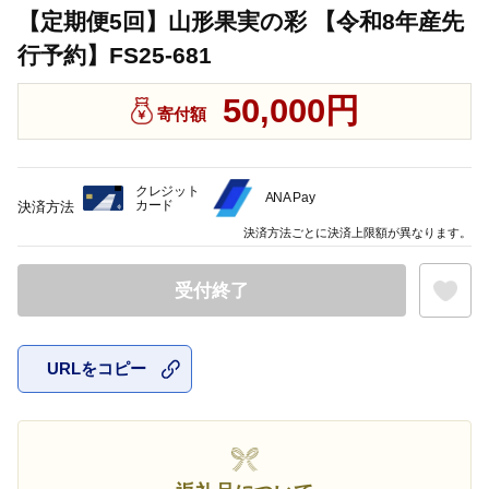
【定期便5回】山形果実の彩 【令和8年産先
行予約】FS25-681
50,000円
寄付額
クレジット
ANA Pay
カード
決済方法
決済方法ごとに決済上限額が異なります。
受付終了
URLをコピー
お気に入