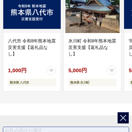
八代市 令和8年熊本地震
氷川町 令和8年熊本地震
災害支援【返礼品な
災害支援【返礼品な
し】
し】
し
1,000円
5,000円
5
熊本県 八代市
熊本県 氷川町
お礼の品から探す