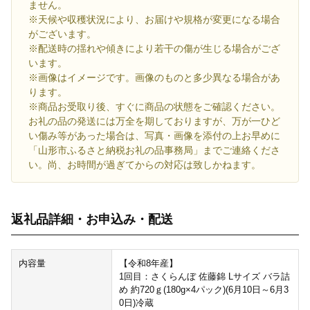
ません。
※天候や収穫状況により、お届けや規格が変更になる場合
がございます。
※配送時の揺れや傾きにより若干の傷が生じる場合がござ
います。
※画像はイメージです。画像のものと多少異なる場合があ
ります。
※商品お受取り後、すぐに商品の状態をご確認ください。
お礼の品の発送には万全を期しておりますが、万が一ひど
い傷み等があった場合は、写真・画像を添付の上お早めに
「山形市ふるさと納税お礼の品事務局」までご連絡くださ
い。尚、お時間が過ぎてからの対応は致しかねます。
返礼品詳細・お申込み・配送
内容量
【令和8年産】
1回目：さくらんぼ 佐藤錦 Lサイズ バラ詰
め 約720ｇ(180g×4パック)(6月10日～6月3
0日)冷蔵