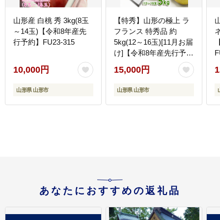
山形産 白桃 秀 3kg(8玉
【特秀】山形の極上 ラ
～14玉)【令和8年産先
フランス 特秀品 約
ネ
行予約】FU23-315
5kg(12～16玉)[11月お届
け]【令和8年産先行予
F
約】FS25-780
10,000円
15,000円
1
山形県 山形市
山形県 山形市
あなたにおすすめの返礼品