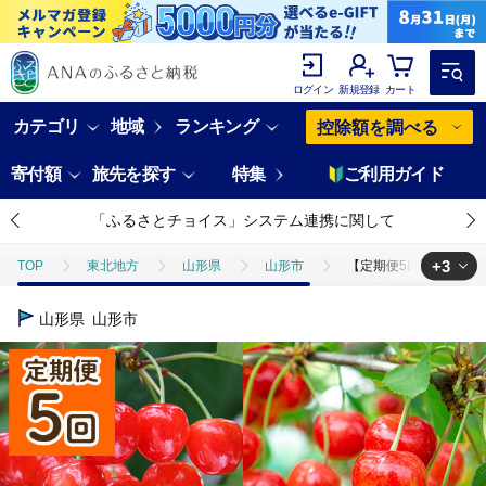
ログイン
新規登録
カート
カテゴリ
地域
ランキング
控除額を調べる
寄付額
旅先を探す
特集
ご利用ガイド
「ふるさとチョイス」システム連携に関して
+3
TOP
東北地方
山形県
山形市
【定期便5回】山形果実の
TOP
フルーツ
梨
【定期便5回】山形果実の彩 【令和8年産先行
山形県
山形市
TOP
フルーツ
もも
【定期便5回】山形果実の彩 【令和8年産先
TOP
フルーツ
さくらんぼ
【定期便5回】山形果実の彩 【令和