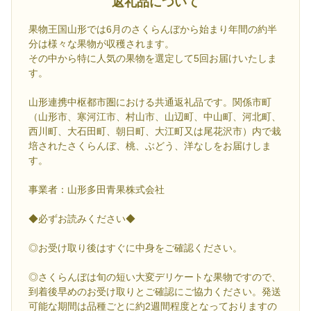
返礼品について
果物王国山形では6月のさくらんぼから始まり年間の約半
分は様々な果物が収穫されます。
その中から特に人気の果物を選定して5回お届けいたしま
す。
山形連携中枢都市圏における共通返礼品です。関係市町
（山形市、寒河江市、村山市、山辺町、中山町、河北町、
西川町、大石田町、朝日町、大江町又は尾花沢市）内で栽
培されたさくらんぼ、桃、ぶどう、洋なしをお届けしま
す。
事業者：山形多田青果株式会社
◆必ずお読みください◆
◎お受け取り後はすぐに中身をご確認ください。
◎さくらんぼは旬の短い大変デリケートな果物ですので、
到着後早めのお受け取りとご確認にご協力ください。発送
可能な期間は品種ごとに約2週間程度となっておりますの