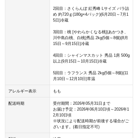
2回目：さくらんぼ 紅秀峰 Lサイズ バラ詰
め 約720ｇ(180g×4パック)(6月20日～7月1
5日)冷蔵
3回目：桃 [やわらかくなる桃](あかつき、
川中島白桃、白桃)秀品 2kg(5個～8個)(8月
15日～9月15日)冷蔵
4回目：シャインマスカット 秀品 1房 500g
以上(9月15日～10月15日)冷蔵
5回目：ラフランス 秀品 2kg(5個～8個)(11
月10日～12月10日)常温
アレルギー表示
もも
配送時期
受付期間：2026年05月31日まで
お届け予定：2026年06月10日頃～2026年1
2月10日頃
※状況により配送時期が前後する場合がご
ざいます。(着日指定不可)