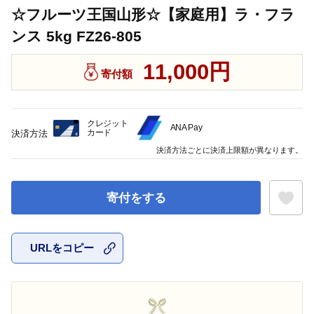
☆フルーツ王国山形☆【家庭用】ラ・フラ
ンス 5kg FZ26-805
11,000円
寄付額
クレジット
ANA Pay
カード
決済方法
決済方法ごとに決済上限額が異なります。
寄付をする
URLをコピー
お気に入