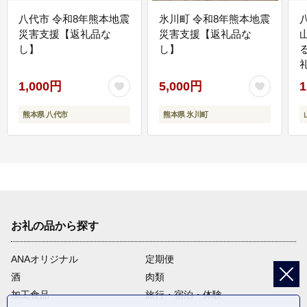
八代市 令和8年熊本地震
氷川町 令和8年熊本地震
災害支援【返礼品な
災害支援【返礼品な
し】
し】
1,000円
5,000円
1
熊本県 八代市
熊本県 氷川町
お礼の品から探す
ANAオリジナル
定期便
酒
肉類
加工食品
旅行・宿泊・体験