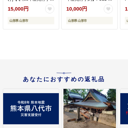
約】FS25-780
007
15,000円
10,000円
1
山形県 山形市
山形県 山形市
あなたにおすすめの返礼品