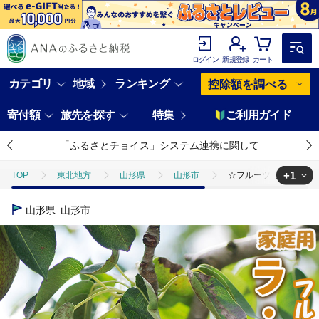
ログイン
新規登録
カート
カテゴリ
地域
ランキング
控除額を調べる
寄付額
旅先を探す
特集
ご利用ガイド
「ふるさとチョイス」システム連携に関して
+1
TOP
東北地方
山形県
山形市
☆フルーツ王国山形☆【家庭
TOP
フルーツ
梨
☆フルーツ王国山形☆【家庭用】ラ・フランス 5
山形県
山形市