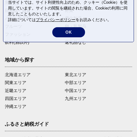
当サイトでは、サイト利便性向上のため、クッキー（Cookie）を使
魚介類
麺類
用しています。サイトの閲覧を継続された場合、Cookieの利用に同
日用品・雑貨
野菜
意したことものといたします。
パン・菓子類
電化製品
詳細については
プライバシーポリシー
をお読みください。
フルーツ
卵・乳製品
OK
ファッション
米・穀物
飲料(酒以外)
返礼品なし
地域から探す
北海道エリア
東北エリア
関東エリア
中部エリア
近畿エリア
中国エリア
四国エリア
九州エリア
沖縄エリア
ふるさと納税ガイド