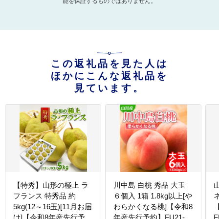
能を保証するものではありません。
この返礼品を見た人は
ほかにこんな返礼品を
見ています。
【特秀】山形の極上 ラ
川中島 白桃 秀品 大玉
フランス 特秀品 約
６個入 1箱 1.8kg以上[や
ネ
5kg(12～16玉)[11月お届
わらかくなる桃]【令和8
け]【令和8年産先行予
年産先行予約】FU21-
F