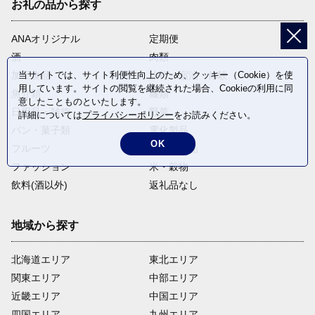
お礼の品から探す
ANAオリジナル
定期便
酒
肉類
加工食品
旅行・宿泊・体験
当サイトでは、サイト利便性向上のため、クッキー（Cookie）を使
用しています。サイトの閲覧を継続された場合、Cookieの利用に同
魚介類
麺類
意したことものといたします。
日用品・雑貨
野菜
詳細については
プライバシーポリシー
をお読みください。
パン・菓子類
電化製品
OK
フルーツ
卵・乳製品
ファッション
米・穀物
飲料(酒以外)
返礼品なし
地域から探す
北海道エリア
東北エリア
関東エリア
中部エリア
近畿エリア
中国エリア
四国エリア
九州エリア