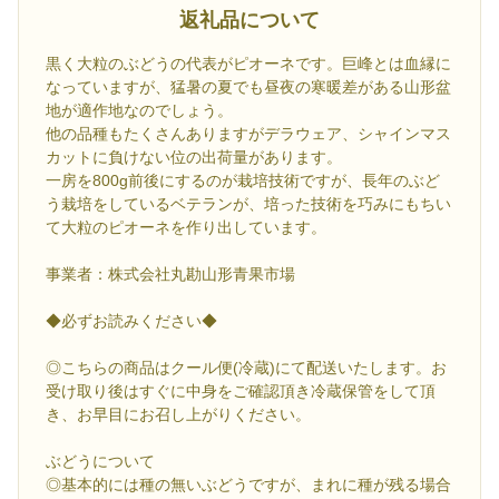
返礼品について
黒く大粒のぶどうの代表がピオーネです。巨峰とは血縁に
なっていますが、猛暑の夏でも昼夜の寒暖差がある山形盆
地が適作地なのでしょう。
他の品種もたくさんありますがデラウェア、シャインマス
カットに負けない位の出荷量があります。
一房を800g前後にするのが栽培技術ですが、長年のぶど
う栽培をしているベテランが、培った技術を巧みにもちい
て大粒のピオーネを作り出しています。
事業者：株式会社丸勘山形青果市場
◆必ずお読みください◆
◎こちらの商品はクール便(冷蔵)にて配送いたします。お
受け取り後はすぐに中身をご確認頂き冷蔵保管をして頂
き、お早目にお召し上がりください。
ぶどうについて
◎基本的には種の無いぶどうですが、まれに種が残る場合