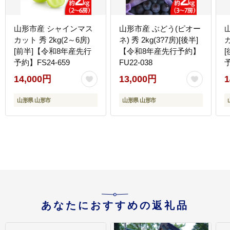
山形市産 シャインマス
山形市産 ぶどう(ピオー
カット 秀 2kg(2～6房)
ネ) 秀 2kg(3?7房)[後半]
カ
[前半]【令和8年産先行
【令和8年産先行予約】
予約】FS24-659
FU22-038
予
14,000円
13,000円
1
山形県 山形市
山形県 山形市
あなたにおすすめの返礼品