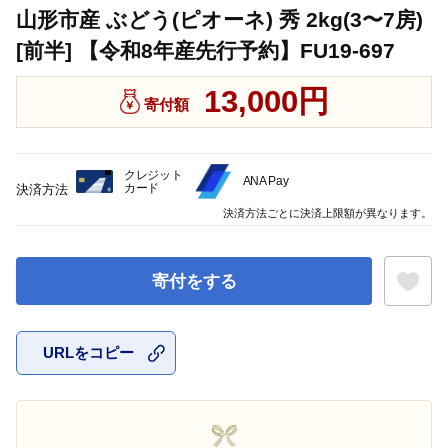
山形市産 ぶどう(ピオーネ) 秀 2kg(3〜7房)
[前半] 【令和8年産先行予約】FU19-697
13,000円
寄付額
クレジット
ANA Pay
カード
決済方法
決済方法ごとに決済上限額が異なります。
寄付をする
URLをコピー
お気に入