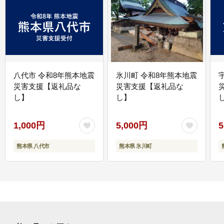
八代市 令和8年熊本地震
氷川町 令和8年熊本地震
災害支援【返礼品な
災害支援【返礼品な
し】
し】
し
1,000円
5,000円
5
熊本県 八代市
熊本県 氷川町