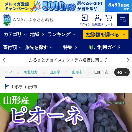
ログイン
新規登録
カート
カテゴリ
地域
ランキング
控除額を調べる
寄付額
旅先を探す
特集
ご利用ガイド
「ふるさとチョイス」システム連携に関して
+2
TOP
東北地方
山形県
山形市
山形市産 ぶどう(ピオーネ)
TOP
フルーツ
山形市産 ぶどう(ピオーネ) 秀 2kg(3〜7房)[前半] 
山形県
山形市
TOP
フルーツ
ぶどう・マスカット
山形市産 ぶどう(ピオーネ)