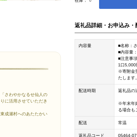
在庫：
○
返礼品詳細・お申込み・
内容量
■名称：
■内容量
■注意事
1口5,0
※寄附金
たします
配送時期
返礼品の
は「さわやかなるせ仙人の
くりに活用させていただき
※年末年
る場合も
、東成瀬村へのあたたかい
配送
常温
返礼品コード
05464-07