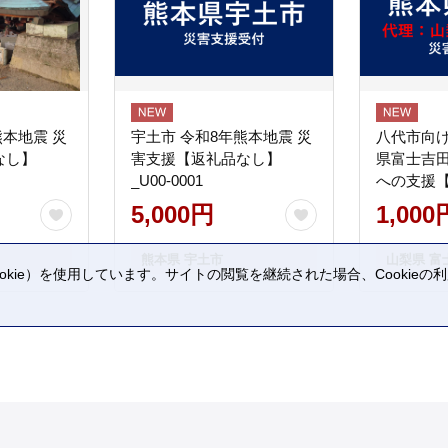
熊本地震 災
宇土市 令和8年熊本地震 災
八代市向け
なし】
害支援【返礼品なし】
県富士吉
_U00-0001
への支援
5,000円
1,000
熊本県 宇土市
山梨県 富
kie）を使用しています。サイトの閲覧を継続された場合、Cookie
。