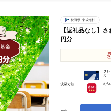
秋田県
東成瀬村
【返礼品なし】さわ
円分
クレ
カー
d払
決済方法