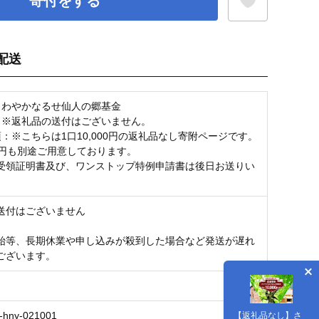
寄付をする
配送
お気に入り登録
さわやかなるせ仙人の郷基金
：※返礼品の送付はございません。
項：※こちらは1口10,000円の返礼品なし寄附ページです。
00円も別途ご用意しております。
受領証明書及び、ワンストップ特例申請書は後日お送りい
。
送付はございません
始等、長期休業や申し込みが殺到した場合など発送が遅れ
ございます。
-hny-021001
【返礼品なし】さ