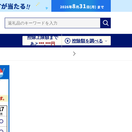
控除上限額まで
控除額を調べる
あと
***,***円