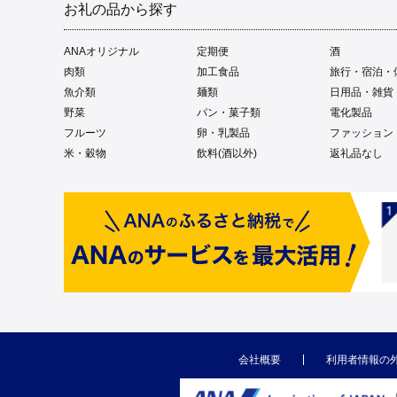
お礼の品から探す
ANAオリジナル
定期便
酒
肉類
加工食品
旅行・宿泊・
魚介類
麺類
日用品・雑貨
野菜
パン・菓子類
電化製品
フルーツ
卵・乳製品
ファッション
米・穀物
飲料(酒以外)
返礼品なし
会社概要
利用者情報の