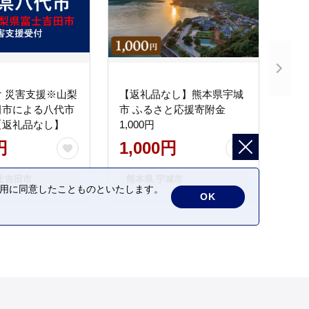
 災害支援※山梨
【返礼品なし】熊本県宇城
田市による八代市
市 ふるさと応援寄附金
【返礼品なし】
1,000円
円
1,000円
士吉田市
熊本県 宇城市
の利用に同意したことものといたします。
OK