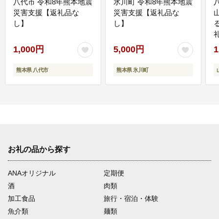
八代市 令和8年熊本地震
氷川町 令和8年熊本地震
災害支援【返礼品な
災害支援【返礼品な
し】
し】
1,000円
5,000円
1
熊本県 八代市
熊本県 氷川町
お礼の品から探す
ANAオリジナル
定期便
酒
肉類
加工食品
旅行・宿泊・体験
魚介類
麺類