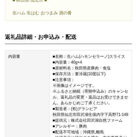
生ハム 生はむ おつまみ 酒の肴
返礼品詳細・お申込み・配送
内容量
■名称：生ハム(ハモンセラーノ)スライス
■内容量：40g×4
■原材料名：秋田県産豚肉・食塩
■保存方法：要冷蔵(10度以下)
■注意事項：
※画像はイメージです。
※ふるさと納税（寄附申込み）のキャンセ
ル、返礼品の変更・返品はお受けできませ
ん。あらかじめご了承ください。
■製造者：(有)グランビア
秋田県仙北市田沢湖生保内字下高野71-149
■提供元：株式会社田沢湖自然ファーム
■アレルギー：豚肉
■配送不可地域：沖縄県,離島