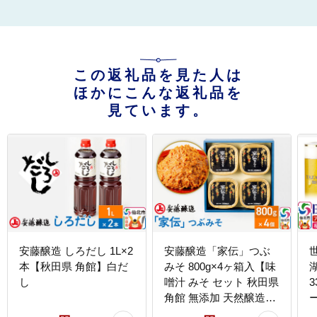
この返礼品を見た人は
ほかにこんな返礼品を
見ています。
安藤醸造 しろだし 1L×2
安藤醸造「家伝」つぶ
本【秋田県 角館】白だ
みそ 800g×4ヶ箱入【味
し
噌汁 みそ セット 秋田県
3
角館 無添加 天然醸造】
[味噌 みそ ミソ]