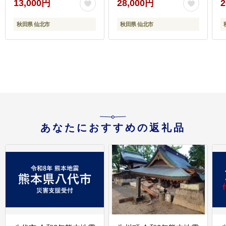
13,000円
28,000円
2
秋田県 仙北市
秋田県 仙北市
あなたにおすすめの返礼品