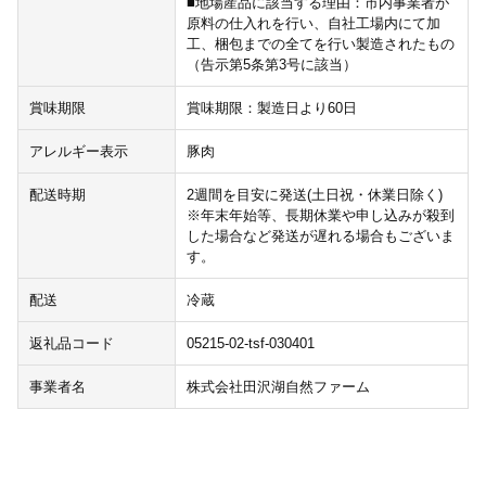
■地場産品に該当する理由：市内事業者が
原料の仕入れを行い、自社工場内にて加
工、梱包までの全てを行い製造されたもの
（告示第5条第3号に該当）
賞味期限
賞味期限：製造日より60日
アレルギー表示
豚肉
配送時期
2週間を目安に発送(土日祝・休業日除く)
※年末年始等、長期休業や申し込みが殺到
した場合など発送が遅れる場合もございま
す。
配送
冷蔵
返礼品コード
05215-02-tsf-030401
事業者名
株式会社田沢湖自然ファーム