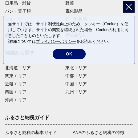
日用品・雑貨
野菜
パン・菓子類
電化製品
フルーツ
卵・乳製品
当サイトでは、サイト利便性向上のため、クッキー（Cookie）を使
ファッション
米・穀物
用しています。サイトの閲覧を継続された場合、Cookieの利用に同
飲料(酒以外)
返礼品なし
意したことものといたします。
詳細については
プライバシーポリシー
をお読みください。
地域から探す
OK
北海道エリア
東北エリア
関東エリア
中部エリア
近畿エリア
中国エリア
四国エリア
九州エリア
沖縄エリア
ふるさと納税ガイド
ふるさと納税の基本ガイド
ANAのふるさと納税の特徴