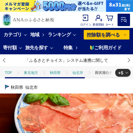
ログイン
新規登録
カート
カテゴリ
地域
ランキング
控除額を調べる
寄付額
旅先を探す
特集
ご利用ガイド
「ふるさとチョイス」システム連携に関して
+5
TOP
東北地方
秋田県
仙北市
田沢湖自然ファームの グ
TOP
肉
田沢湖自然ファームの グランビア自家製生ハム 40g×4 計1
秋田県
仙北市
TOP
肉
豚肉
田沢湖自然ファームの グランビア自家製生ハム 40
TOP
肉
豚肉
ほかの豚肉
田沢湖自然ファームの グランビ
TOP
肉
加工肉
田沢湖自然ファームの グランビア自家製生ハム 4
TOP
肉
加工肉
ハム・ソーセージ
田沢湖自然ファームの