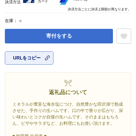
カード
決済方法
決済方法ごとに決済上限額が異なります。
在庫：
○
寄付をする
URLをコピー
お気に入
返礼品について
ミネラルが豊富な海水塩につけ、自然豊かな田沢湖で熟成
させた、手作りの生ハムです。口の中で香りが広がり、深
い味わいとコクが自慢の生ハムです。そのままはもちろ
ん、ピザやサラダなど、お料理にもお使い頂けます。
■ 秋田県 仙北市 ■