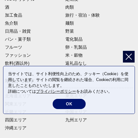
酒
肉類
加工食品
旅行・宿泊・体験
魚介類
麺類
日用品・雑貨
野菜
パン・菓子類
電化製品
フルーツ
卵・乳製品
ファッション
米・穀物
飲料(酒以外)
返礼品なし
当サイトでは、サイト利便性向上のため、クッキー（Cookie）を使
用しています。サイトの閲覧を継続された場合、Cookieの利用に同
地域から探す
意したことものといたします。
詳細については
プライバシーポリシー
をお読みください。
北海道エリア
東北エリア
関東エリア
中部エリア
OK
近畿エリア
中国エリア
四国エリア
九州エリア
沖縄エリア