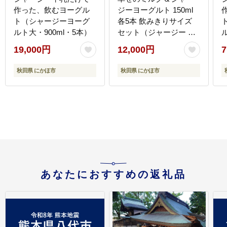
作った、飲むヨーグル
ジーヨーグルト 150ml
ト（シャージーヨーグ
各5本 飲みきりサイズ
ルト大・900ml・5本）
セット（ジャージー 牛
乳 飲む のむ ヨーグル
19,000円
12,000円
7
ト）
秋田県 にかほ市
秋田県 にかほ市
あなたにおすすめの返礼品