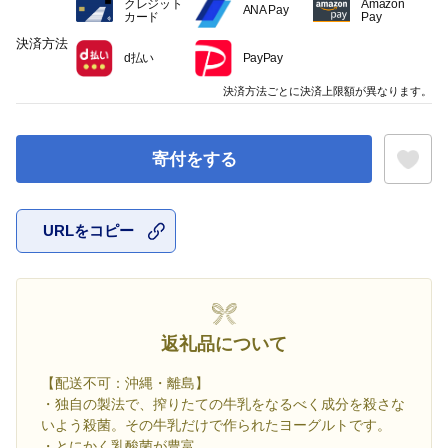
クレジット
Amazon
ANA Pay
カード
Pay
決済方法
d払い
PayPay
決済方法ごとに決済上限額が異なります。
寄付をする
URLをコピー
お気に入
返礼品について
【配送不可：沖縄・離島】
・独自の製法で、搾りたての牛乳をなるべく成分を殺さな
いよう殺菌。その牛乳だけで作られたヨーグルトです。
・とにかく乳酸菌が豊富。