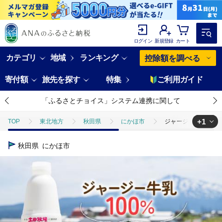
ログイン
新規登録
カート
カテゴリ
地域
ランキング
控除額を調べる
寄付額
旅先を探す
特集
ご利用ガイド
「ふるさとチョイス」システム連携に関して
+1
TOP
東北地方
秋田県
にかほ市
ジャージー牛乳だけで
TOP
卵・乳製品
ほかの卵・乳製品
ジャージー牛乳だけで作
秋田県
にかほ市