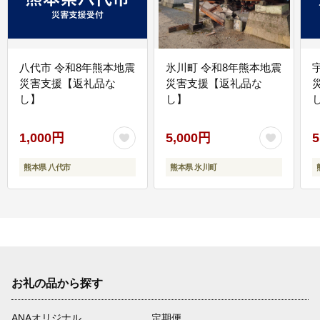
八代市 令和8年熊本地震
氷川町 令和8年熊本地震
災害支援【返礼品な
災害支援【返礼品な
し】
し】
し
1,000円
5,000円
5
熊本県 八代市
熊本県 氷川町
お礼の品から探す
ANAオリジナル
定期便