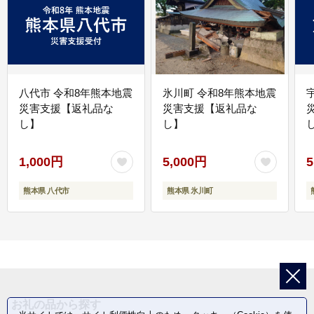
八代市 令和8年熊本地震
氷川町 令和8年熊本地震
災害支援【返礼品な
災害支援【返礼品な
し】
し】
し
1,000円
5,000円
5
熊本県 八代市
熊本県 氷川町
お礼の品から探す