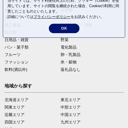
当サイトでは、サイト利便性向上のため、クッキー（Cookie）を使
用しています。サイトの閲覧を継続された場合、Cookieの利用に同
ANAオリジナル
定期便
意したことものといたします。
詳細については
プライバシーポリシー
をお読みください。
酒
肉類
加工食品
旅行・宿泊・体験
OK
魚介類
麺類
日用品・雑貨
野菜
パン・菓子類
電化製品
フルーツ
卵・乳製品
ファッション
米・穀物
飲料(酒以外)
返礼品なし
地域から探す
北海道エリア
東北エリア
関東エリア
中部エリア
近畿エリア
中国エリア
四国エリア
九州エリア