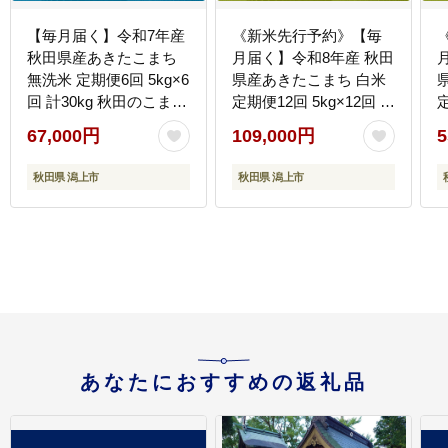
【毎月届く】令和7年産
《新米先行予約》【毎
秋田県産あきたこまち
月届く】令和8年産 秋田
無洗米 定期便6回 5kg×6
県産あきたこまち 白米
回 計30kg 秋田のこまち
定期便12回 5kg×12回 計
定
農場 潟上市
60kg 秋田のこまち農場
67,000円
109,000円
5
潟上市
秋田県 潟上市
秋田県 潟上市
あなたにおすすめの返礼品