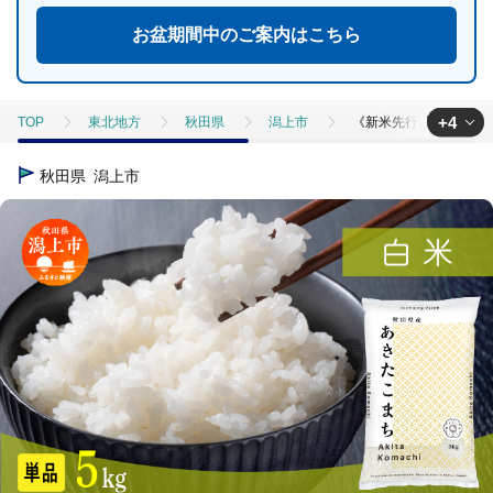
お盆期間中のご案内はこちら
+4
TOP
東北地方
秋田県
潟上市
《新米先行予約》【令和8
TOP
米・穀物
《新米先行予約》【令和8年産】秋田県産あきたこまち 白
秋田県
潟上市
TOP
米・穀物
米
《新米先行予約》【令和8年産】秋田県産あきた
TOP
米・穀物
米
精米
《新米先行予約》【令和8年産】秋
TOP
米・穀物
米
あきたこまち
《新米先行予約》【令和