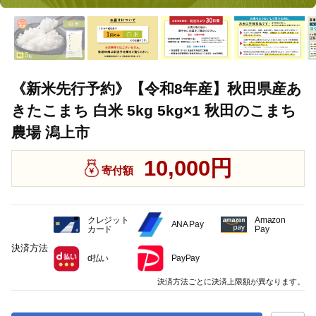
《新米先行予約》【令和8年産】秋田県産あ
きたこまち 白米 5kg 5kg×1 秋田のこまち
農場 潟上市
10,000円
寄付額
クレジット
Amazon
ANA Pay
カード
Pay
決済方法
d払い
PayPay
決済方法ごとに決済上限額が異なります。