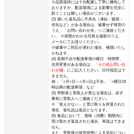
※品質保持には十分配慮し丁寧に梱包して
おりますが、配送環境による影響を完全に
防ぐことは難しい場合がございます。
(3) 届いた返礼品に不具合（凍結・破損・
劣化など）がある場合は、破棄せず保管の
うえ、「お問い合わせ先」へご連絡くださ
い。 ※状態がわかる写真を撮影のうえ、
メールにてお送りください。
※破棄やご対応が遅れた場合、補償いたし
かねます。
(4) 長期不在や配達希望の曜日・時間帯、
住所変更がある場合は、
「その他お問い合
わせ欄」
にご記入ください。日付指定はで
きません。
例：「○月○日～○月○日は不在」「○曜日18
時以降の配達希望」など
(5) 寄附者と受取人が異なる場合は、必ず
事前に受取人へご連絡ください。
※「覚えがない」と受け取りを辞退された
場合、返礼品は返品となります。
(6) 食品において、賞味（消費）期限内に
受け取れず返送された場合、再送はできま
せん。
また、受取後の保管状態による劣化につい