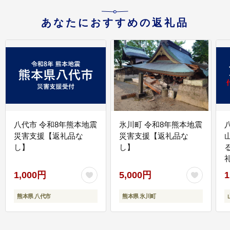
あなたにおすすめの返礼品
八代市 令和8年熊本地震
氷川町 令和8年熊本地震
災害支援【返礼品な
災害支援【返礼品な
し】
し】
1,000円
5,000円
1
熊本県 八代市
熊本県 氷川町