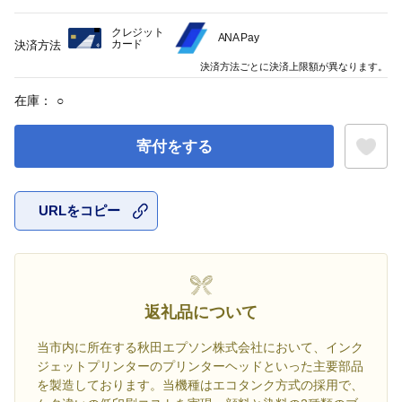
クレジット
ANA Pay
カード
決済方法
決済方法ごとに決済上限額が異なります。
在庫：
○
寄付をする
URLをコピー
お気に入
返礼品について
当市内に所在する秋田エプソン株式会社において、インク
ジェットプリンターのプリンターヘッドといった主要部品
を製造しております。当機種はエコタンク方式の採用で、