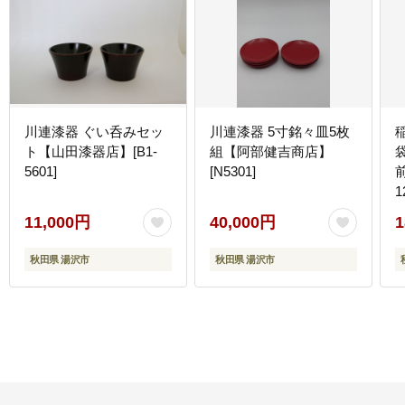
川連漆器 ぐい呑みセッ
川連漆器 5寸銘々皿5枚
ト【山田漆器店】[B1-
組【阿部健吉商店】
袋
5601]
[N5301]
前
1
11,000円
40,000円
1
秋田県 湯沢市
秋田県 湯沢市