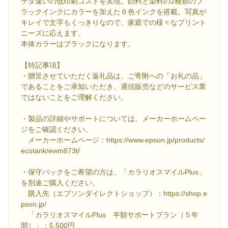
ケタ違いの低印刷コストを実現。顔料と染料の2種類のブ
ラックインクにカラーを加えた６色インクを搭載。写真が
キレイで文字もくっきりなので、家庭での様々なプリント
ニーズに応えます。
本体カラーはブラックになります。
【特記事項】
・贈呈させていただく返礼品は、ご寄附への「お礼の品」
であることをご承知いただき、通信販売などのサービス業
ではないことをご理解ください。
・製品の詳細やサポートについては、メーカーホームペー
ジをご確認ください。
メーカーホームページ：https://www.epson.jp/products/
ecotank/ewm873t/
・保守パックをご希望の方は、「カラリオスマイルPlus」
を別途ご購入ください。
購入先（エプソンダイレクトショップ）：https://shop.e
pson.jp/
「カラリオスマイルPlus 半額サポートプラン（５年
間）」：5,500円