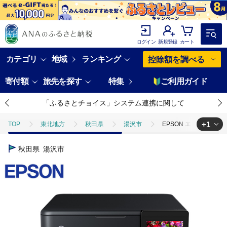
ログイン
新規登録
カート
カテゴリ
地域
ランキング
控除額を調べる
寄付額
旅先を探す
特集
ご利用ガイド
「ふるさとチョイス」システム連携に関して
+1
TOP
東北地方
秋田県
湯沢市
EPSON エコタンク搭載
TOP
日用品・雑貨
EPSON エコタンク搭載インクジェットプリンター E
秋田県
湯沢市