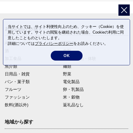
当サイトでは、サイト利便性向上のため、クッキー（Cookie）を使
お礼の品から探す
用しています。サイトの閲覧を継続された場合、Cookieの利用に同
意したことものといたします。
ANAオリジナル
定期便
詳細については
プライバシーポリシー
をお読みください。
酒
肉類
OK
加工食品
旅行・宿泊・体験
魚介類
麺類
日用品・雑貨
野菜
パン・菓子類
電化製品
フルーツ
卵・乳製品
ファッション
米・穀物
飲料(酒以外)
返礼品なし
地域から探す