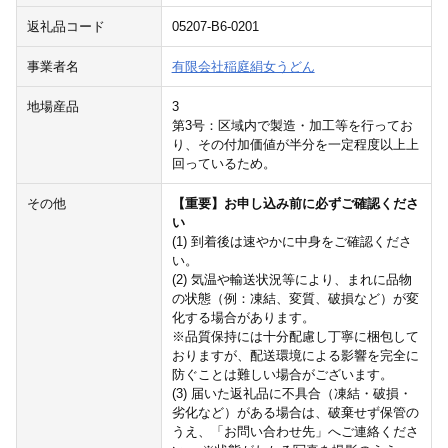
返礼品コード
05207-B6-0201
事業者名
有限会社稲庭絹女うどん
地場産品
3
第3号：区域内で製造・加工等を行ってお
り、その付加価値が半分を一定程度以上上
回っているため。
その他
【重要】お申し込み前に必ずご確認くださ
い
(1) 到着後は速やかに中身をご確認くださ
い。
(2) 気温や輸送状況等により、まれに品物
の状態（例：凍結、変質、破損など）が変
化する場合があります。
※品質保持には十分配慮し丁寧に梱包して
おりますが、配送環境による影響を完全に
防ぐことは難しい場合がございます。
(3) 届いた返礼品に不具合（凍結・破損・
劣化など）がある場合は、破棄せず保管の
うえ、「お問い合わせ先」へご連絡くださ