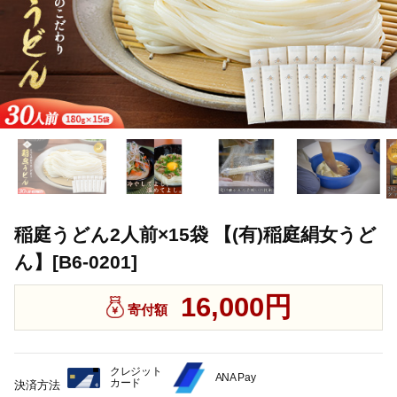
稲庭うどん2人前×15袋 【(有)稲庭絹女うど
ん】[B6-0201]
16,000円
寄付額
クレジット
ANA Pay
カード
決済方法