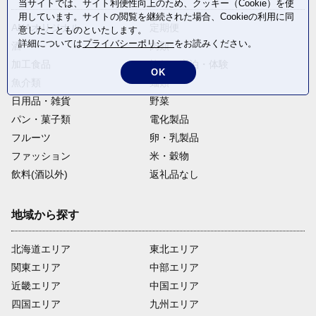
当サイトでは、サイト利便性向上のため、クッキー（Cookie）を使
用しています。サイトの閲覧を継続された場合、Cookieの利用に同
ANAオリジナル
定期便
意したことものといたします。
詳細については
プライバシーポリシー
をお読みください。
酒
肉類
加工食品
旅行・宿泊・体験
OK
魚介類
麺類
日用品・雑貨
野菜
パン・菓子類
電化製品
フルーツ
卵・乳製品
ファッション
米・穀物
飲料(酒以外)
返礼品なし
地域から探す
北海道エリア
東北エリア
関東エリア
中部エリア
近畿エリア
中国エリア
四国エリア
九州エリア