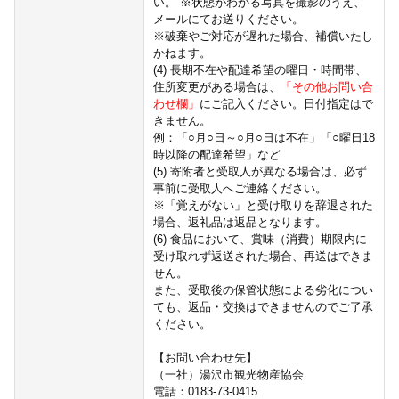
い。 ※状態がわかる写真を撮影のうえ、
メールにてお送りください。
※破棄やご対応が遅れた場合、補償いたし
かねます。
(4) 長期不在や配達希望の曜日・時間帯、
住所変更がある場合は、
「その他お問い合
わせ欄」
にご記入ください。日付指定はで
きません。
例：「○月○日～○月○日は不在」「○曜日18
時以降の配達希望」など
(5) 寄附者と受取人が異なる場合は、必ず
事前に受取人へご連絡ください。
※「覚えがない」と受け取りを辞退された
場合、返礼品は返品となります。
(6) 食品において、賞味（消費）期限内に
受け取れず返送された場合、再送はできま
せん。
また、受取後の保管状態による劣化につい
ても、返品・交換はできませんのでご了承
ください。
【お問い合わせ先】
（一社）湯沢市観光物産協会
電話：0183-73-0415