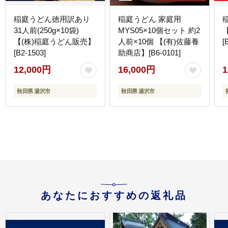
稲庭うどん徳用訳あり
稲庭うどん 家庭用
31人前(250g×10袋)
MYS05×10個セット 約2
【(株)稲庭うどん販売】
人前×10個 【(有)佐藤養
[
[B2-1503]
助商店】[B6-0101]
12,000円
16,000円
1
秋田県 湯沢市
秋田県 湯沢市
あなたにおすすめの返礼品