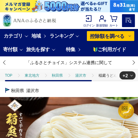
ログイン
新規登録
カート
カテゴリ
地域
ランキング
控除額を調べる
寄付額
旅先を探す
特集
ご利用ガイド
「ふるさとチョイス」システム連携に関して
+2
TOP
東北地方
秋田県
湯沢市
稲庭うどん2人前×15袋 【
TOP
麺類
稲庭うどん2人前×15袋 【(有)稲庭絹女うどん】[B6-0201
秋田県
湯沢市
TOP
麺類
うどん
稲庭うどん2人前×15袋 【(有)稲庭絹女うどん】