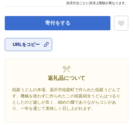
決済方法ごとに決済上限額が異なります。
寄付をする
URLをコピー
お気に入
返礼品について
稲庭うどんの本場、湯沢市稲庭町で作られた稲庭うどんで
す。機械を使わずに作られたこの稲庭絹女うどんはつるり
としたのど越しが良く、細めの麺でありながらコシがあ
り、一年を通じて美味しく召し上がれます。