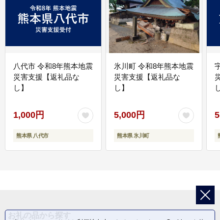
八代市 令和8年熊本地震
氷川町 令和8年熊本地震
災害支援【返礼品な
災害支援【返礼品な
し】
し】
し
1,000円
5,000円
5
熊本県 八代市
熊本県 氷川町
お礼の品から探す