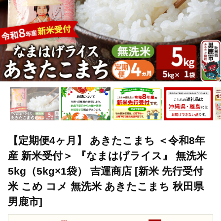
【定期便4ヶ月】 あきたこまち ＜令和8年
産 新米受付＞ 『なまはげライス』 無洗米
5kg（5kg×1袋） 吉運商店 [新米 先行受付
米 こめ コメ 無洗米 あきたこまち 秋田県
男鹿市]