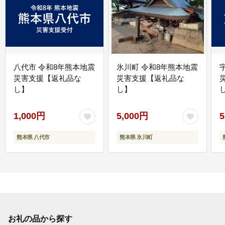
八代市 令和8年熊本地震
氷川町 令和8年熊本地震
災害支援【返礼品な
災害支援【返礼品な
し】
し】
し
1,000円
5,000円
5
熊本県 八代市
熊本県 氷川町
お礼の品から探す