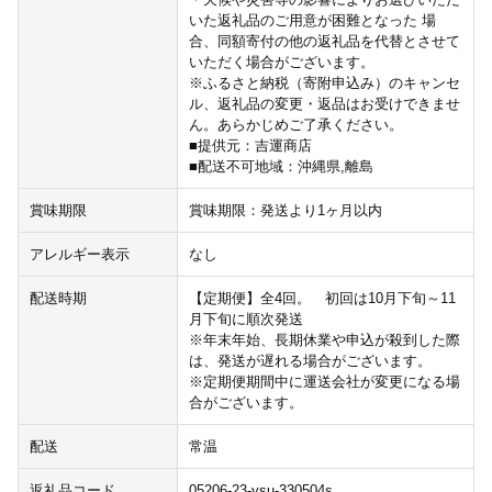
いた返礼品のご用意が困難となった 場
合、同額寄付の他の返礼品を代替とさせて
いただく場合がございます。
※ふるさと納税（寄附申込み）のキャンセ
ル、返礼品の変更・返品はお受けできませ
ん。あらかじめご了承ください。
■提供元：吉運商店
■配送不可地域：沖縄県,離島
賞味期限
賞味期限：発送より1ヶ月以内
アレルギー表示
なし
配送時期
【定期便】全4回。 初回は10月下旬～11
月下旬に順次発送
※年末年始、長期休業や申込が殺到した際
は、発送が遅れる場合がございます。
※定期便期間中に運送会社が変更になる場
合がございます。
配送
常温
返礼品コード
05206-23-ysu-330504s