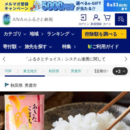
ログイン
新規登録
カート
カテゴリ
地域
ランキング
控除額を調べる
寄付額
旅先を探す
特集
ご利用ガイド
「ふるさとチョイス」システム連携に関して
+3
TOP
東北地方
秋田県
男鹿市
【定期便4ヶ月】 あきたこ
TOP
米・穀物
米
無洗米
【定期便4ヶ月】 あきたこまち
秋田県
男鹿市
TOP
米・穀物
米
あきたこまち
【定期便4ヶ月】 あき
TOP
定期便
米(定期便)
【定期便4ヶ月】 あきたこまち ＜令和8