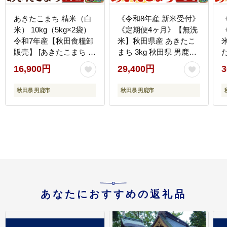
あきたこまち 精米（白
《令和8年産 新米受付》
米） 10kg（5kg×2袋）
《定期便4ヶ月》【無洗
令和7年産【秋田食糧卸
米】秋田県産 あきたこ
販売】 [あきたこまち ブ
まち 3kg 秋田県 男鹿市
ランド米 お米 白米 精米
こまちライン [こまちラ
16,900円
29,400円
3
米どころ 秋田 秋田県産]
イン あきたこまち ブラ
ンド米 お米 白米 精米
秋田県 男鹿市
秋田県 男鹿市
無洗米 米どころ 秋田 秋
田県産 新米 先行受付]
あなたにおすすめの返礼品