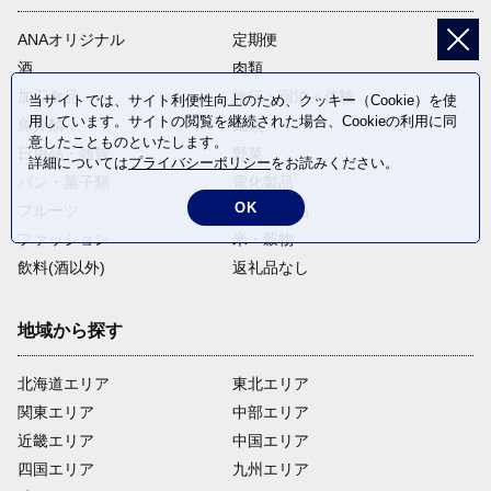
ANAオリジナル
定期便
酒
肉類
加工食品
旅行・宿泊・体験
当サイトでは、サイト利便性向上のため、クッキー（Cookie）を使
用しています。サイトの閲覧を継続された場合、Cookieの利用に同
魚介類
麺類
意したことものといたします。
日用品・雑貨
野菜
詳細については
プライバシーポリシー
をお読みください。
パン・菓子類
電化製品
OK
フルーツ
卵・乳製品
ファッション
米・穀物
飲料(酒以外)
返礼品なし
地域から探す
北海道エリア
東北エリア
関東エリア
中部エリア
近畿エリア
中国エリア
四国エリア
九州エリア