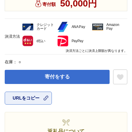
50,000円
寄付額
クレジット
Amazon
ANA Pay
カード
Pay
決済方法
d払い
PayPay
決済方法ごとに決済上限額が異なります。
在庫：
○
寄付をする
URLをコピー
お気に入
返礼品について