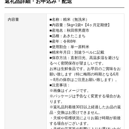
返礼品詳細・お申込み・配送
内容量
■名称：精米（無洗米）
■内容量：5kg×1袋×【4ヶ月定期便】
■産地名：秋田県男鹿市
■品種：あきたこまち
■産年：令和8年
■使用割合：単一原料米
■精米年月日：別途ラベルに記載
■保存方法：直射日光、高温多湿を避けな
るべく密閉保存が望ましいです。
お米は生鮮食品です。お早目のご賞味をお
願い致します（特に梅雨の時期となる6月
～8月の保存はご注意お願い致します）。
■注意事項：
※画像はイメージです。
※パッケージは予告なく変更する場合があ
ります。
※返礼品到着後30日以上経過したお品の返
品・交換はお受けできません。
・天候や収穫状況によりお届け時期が前後
する場合がございます。
・天候や災害等の影響によりお選びいただ