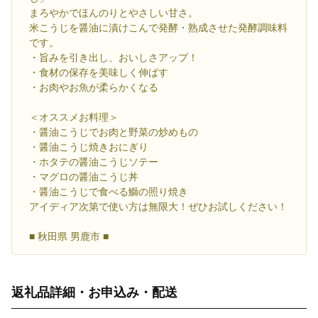
まろやかでほんのりとやさしい甘さ。
米こうじを醤油に漬けこんで発酵・熟成させた発酵調味料
です。
・旨みを引き出し、おいしさアップ！
・食材の保存を美味しく伸ばす
・お肉やお魚が柔らかくなる
＜オススメお料理＞
・醤油こうじでお肉と野菜の炒めもの
・醤油こうじ焼きおにぎり
・ホタテの醤油こうじソテー
・マグロの醤油こうじ丼
・醤油こうじで食べる鰤の照り焼き
アイディア次第で使い方は無限大！ぜひお試しください！
■ 秋田県 男鹿市 ■
返礼品詳細・お申込み・配送