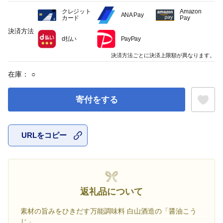
クレジット
Amazon
ANA Pay
カード
Pay
決済方法
d払い
PayPay
決済方法ごとに決済上限額が異なります。
在庫：
○
寄付をする
URLをコピー
お気に入
返礼品について
素材の旨みをひきだす万能調味料 白山酒造の「醤油こう
じ」