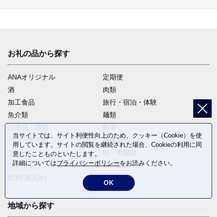
お礼の品から探す
ANAオリジナル
定期便
酒
肉類
加工食品
旅行・宿泊・体験
魚介類
麺類
日用品・雑貨
野菜
当サイトでは、サイト利便性向上のため、クッキー（Cookie）を使
パン・菓子類
電化製品
用しています。サイトの閲覧を継続された場合、Cookieの利用に同
フルーツ
卵・乳製品
意したことものといたします。
詳細については
プライバシーポリシー
をお読みください。
ファッション
米・穀物
飲料(酒以外)
返礼品なし
OK
地域から探す