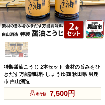
特製醤油こうじ 2本セット 素材の旨みをひ
きだす万能調味料 しょうゆ麹 秋田県 男鹿
市 白山酒造
7,500円
寄付額