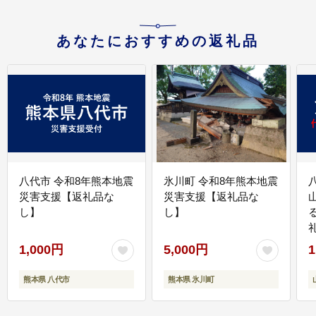
あなたにおすすめの返礼品
八代市 令和8年熊本地震
氷川町 令和8年熊本地震
災害支援【返礼品な
災害支援【返礼品な
し】
し】
1,000円
5,000円
1
熊本県 八代市
熊本県 氷川町