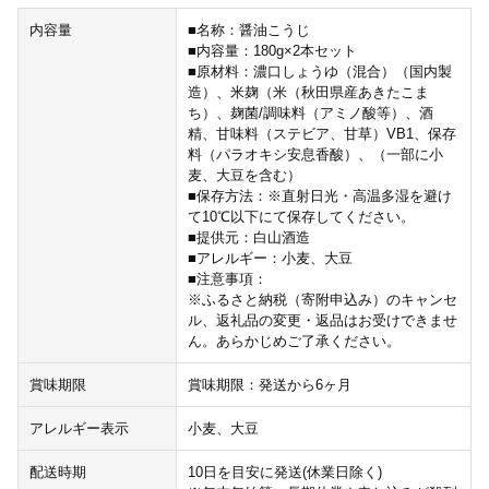
内容量
■名称：醤油こうじ
■内容量：180g×2本セット
■原材料：濃口しょうゆ（混合）（国内製
造）、米麹（米（秋田県産あきたこま
ち）、麹菌/調味料（アミノ酸等）、酒
精、甘味料（ステビア、甘草）VB1、保存
料（パラオキシ安息香酸）、（一部に小
麦、大豆を含む）
■保存方法：※直射日光・高温多湿を避け
て10℃以下にて保存してください。
■提供元：白山酒造
■アレルギー：小麦、大豆
■注意事項：
※ふるさと納税（寄附申込み）のキャンセ
ル、返礼品の変更・返品はお受けできませ
ん。あらかじめご了承ください。
賞味期限
賞味期限：発送から6ヶ月
アレルギー表示
小麦、大豆
配送時期
10日を目安に発送(休業日除く)