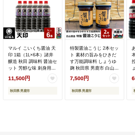
マルイ こいくち醤油 天
特製醤油こうじ 2本セッ
印 1箱（1L×6本）諸井
ト 素材の旨みをひきだ
醸造 秋田 調味料 醤油セ
す万能調味料 しょうゆ
ット 芳醇な味 刺身用醤
麹 秋田県 男鹿市 白山酒
油 [刺身醤油 高級割烹風
造
11,500円
7,500円
6
味 料理 調理 和食 味付
け
け]
秋田県 男鹿市
秋田県 男鹿市