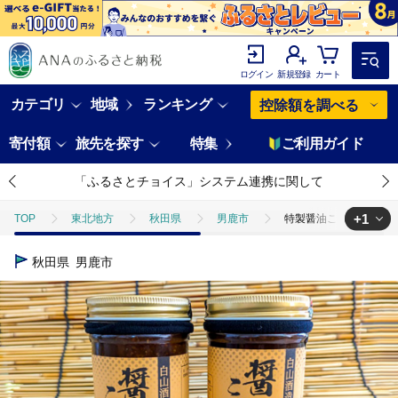
ログイン
新規登録
カート
カテゴリ
地域
ランキング
控除額を調べる
寄付額
旅先を探す
特集
ご利用ガイド
「ふるさとチョイス」システム連携に関して
+1
TOP
東北地方
秋田県
男鹿市
特製醤油こうじ 2本セ
TOP
加工食品
調味料
醤油
特製醤油こうじ 2本セッ
秋田県
男鹿市