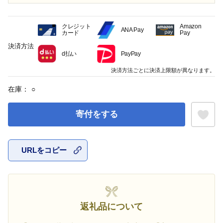
クレジット
Amazon
ANA Pay
カード
Pay
決済方法
d払い
PayPay
決済方法ごとに決済上限額が異なります。
在庫：
○
寄付をする
URLをコピー
お気に入
返礼品について