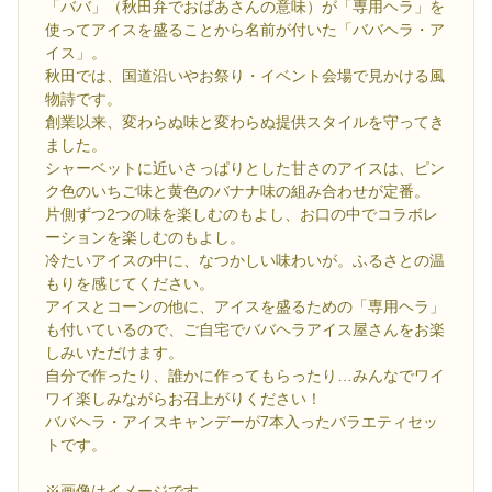
「ババ」（秋田弁でおばあさんの意味）が「専用ヘラ」を
使ってアイスを盛ることから名前が付いた「ババヘラ・ア
イス」。
秋田では、国道沿いやお祭り・イベント会場で見かける風
物詩です。
創業以来、変わらぬ味と変わらぬ提供スタイルを守ってき
ました。
シャーベットに近いさっぱりとした甘さのアイスは、ピン
ク色のいちご味と黄色のバナナ味の組み合わせが定番。
片側ずつ2つの味を楽しむのもよし、お口の中でコラボレ
ーションを楽しむのもよし。
冷たいアイスの中に、なつかしい味わいが。ふるさとの温
もりを感じてください。
アイスとコーンの他に、アイスを盛るための「専用ヘラ」
も付いているので、ご自宅でババヘラアイス屋さんをお楽
しみいただけます。
自分で作ったり、誰かに作ってもらったり…みんなでワイ
ワイ楽しみながらお召上がりください！
ババヘラ・アイスキャンデーが7本入ったバラエティセッ
トです。
※画像はイメージです。