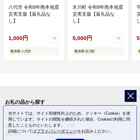
八代市 令和8年熊本地震
氷川町 令和8年熊本地震
災害支援【返礼品な
災害支援【返礼品な
し】
し】
し
1,000円
5,000円
5
熊本県 八代市
熊本県 氷川町
お礼の品から探す
当サイトでは、サイト利便性向上のため、クッキー（Cookie）を使
ANAオリジナル
定期便
用しています。サイトの閲覧を継続された場合、Cookieの利用に同
酒
肉類
意したことものといたします。
詳細については
プライバシーポリシー
をお読みください。
加工食品
旅行・宿泊・体験