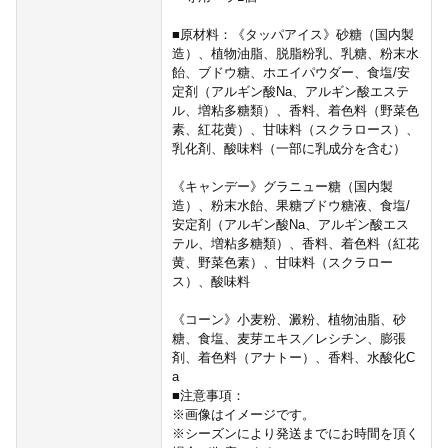
■原材料：《タッパアイス》砂糖（国内製
造）、植物油脂、脱脂粉乳、乳糖、粉末水
飴、ブドウ糖、ホエイパウダー、食塩/安
定剤（アルギン酸Na、アルギン酸エステ
ル、増粘多糖類）、香料、着色料（野菜色
素、紅花黄）、甘味料（スクラロース）、
乳化剤、酸味料（一部に乳成分を含む）
《キャンデー》グラニュー糖（国内製
造）、粉末水飴、果糖ブドウ糖液、食塩/
安定剤（アルギン酸Na、アルギン酸エス
テル、増粘多糖類）、香料、着色料（紅花
黄、野菜色素）、甘味料（スクラロー
ス）、酸味料
《コーン》小麦粉、澱粉、植物油脂、砂
糖、食塩、麦芽エキス／レシチン、膨張
剤、着色料（アナトー）、香料、水酸化C
a
■注意事項：
※画像はイメージです。
※シーズンにより発送までにお時間を頂く