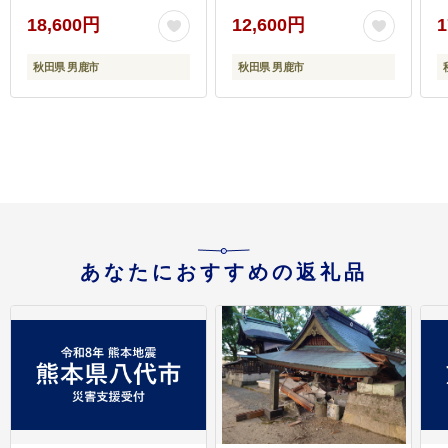
【進藤冷菓】ご当地ア
18,600円
12,600円
1
イス
秋田県 男鹿市
秋田県 男鹿市
あなたにおすすめの返礼品