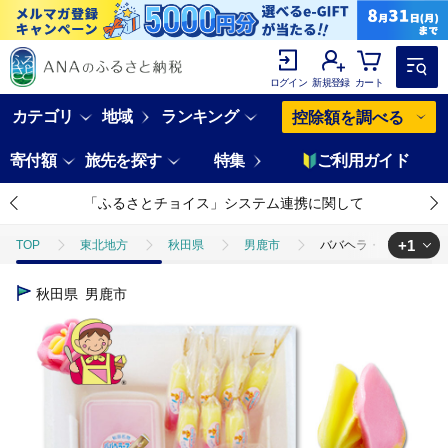
ログイン
新規登録
カート
カテゴリ
地域
ランキング
控除額を調べる
寄付額
旅先を探す
特集
ご利用ガイド
「ふるさとチョイス」システム連携に関して
+1
TOP
東北地方
秋田県
男鹿市
ババヘラ・アイス＆キャ
TOP
卵・乳製品
アイスクリーム
ババヘラ・アイス＆キャンデ
秋田県
男鹿市