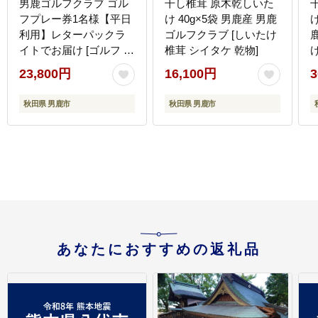
男鹿ゴルフクラブ ゴル
干し椎茸 原木乾しいた
フプレー券1名様【平日
け 40g×5袋 男鹿産 男鹿
け
利用】レターパックラ
ゴルフクラブ [しいたけ
イトでお届け [ゴルフ プ
椎茸 シイタケ 乾物]
レー券 平日券 利用券]
23,800円
16,100円
3
秋田県 男鹿市
秋田県 男鹿市
あなたにおすすめの返礼品