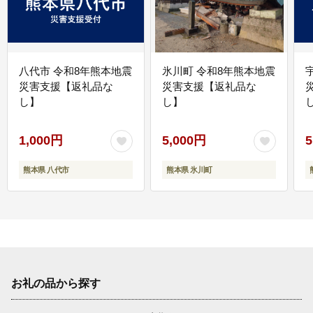
八代市 令和8年熊本地震
氷川町 令和8年熊本地震
災害支援【返礼品な
災害支援【返礼品な
し】
し】
し
1,000円
5,000円
5
熊本県 八代市
熊本県 氷川町
お礼の品から探す