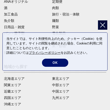
ANAオリジナル
定期便
酒
肉類
加工食品
旅行・宿泊・体験
魚介類
麺類
日用品・雑貨
野菜
パン・菓子類
電化製品
当サイトでは、サイト利便性向上のため、クッキー（Cookie）を使
フルーツ
卵・乳製品
用しています。サイトの閲覧を継続された場合、Cookieの利用に同
ファッション
米・穀物
意したことものといたします。
飲料(酒以外)
返礼品なし
詳細については
プライバシーポリシー
をお読みください。
OK
地域から探す
北海道エリア
東北エリア
関東エリア
中部エリア
近畿エリア
中国エリア
四国エリア
九州エリア
沖縄エリア