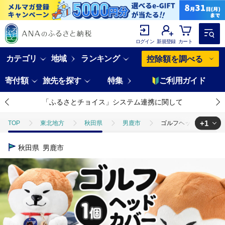
ログイン
新規登録
カート
カテゴリ
地域
ランキング
控除額を調べる
寄付額
旅先を探す
特集
ご利用ガイド
「ふるさとチョイス」システム連携に関して
+1
TOP
東北地方
秋田県
男鹿市
ゴルフヘッドカバー 秋田
TOP
日用品・雑貨
スポーツ用品
ゴルフヘッドカバー 秋田犬
秋田県
男鹿市