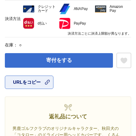
クレジット
Amazon
ANA Pay
カード
Pay
決済方法
d払い
PayPay
決済方法ごとに決済上限額が異なります。
在庫：
○
寄付をする
URLをコピー
お気に入
返礼品について
男鹿ゴルフクラブのオリジナルキャラクター、秋田犬の
「コタロー」のドライバー用ヘッドカバーです。 くるん