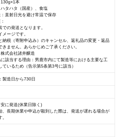
130g×1本
：ハタハタ（国産）、食塩
法：直射日光を避け常温で保存
項：
装での発送となります。
イメージです。
と納税（寄附申込み）のキャンセル、返礼品の変更・返品
できません。あらかじめご了承ください。
：株式会社諸井醸造
品に該当する理由：男鹿市内にて製造等における主要な工
しているため（告示第5条第3号に該当）
：製造日から730日
目安に発送(休業日除く)
始、長期休業や申込が殺到した際は、発送が遅れる場合が
す。