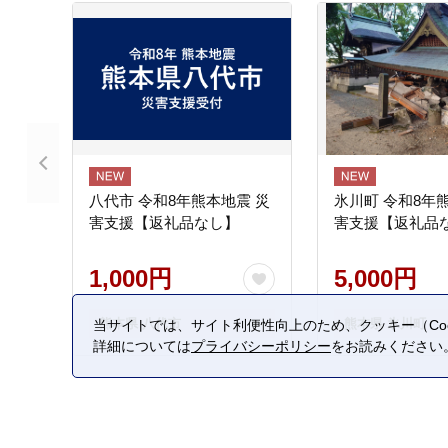
八代市 令和8年熊本地震 災
氷川町 令和8年
害支援【返礼品なし】
害支援【返礼品
1,000円
5,000円
熊本県 八代市
熊本県 氷川町
当サイトでは、サイト利便性向上のため、クッキー（Coo
詳細については
プライバシーポリシー
をお読みください