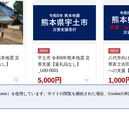
熊本地震 災
宇土市 令和8年熊本地震 災
八代市向け
なし】
害支援【返礼品なし】
県富士吉
_U00-0001
への支援
5,000円
1,000
熊本県 宇土市
山梨県 富
kie）を使用しています。サイトの閲覧を継続された場合、Cookie
。