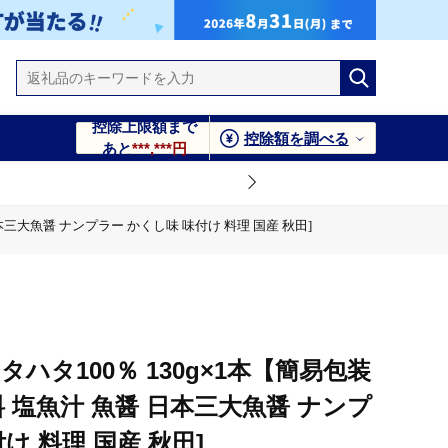
控除上限額まで
控除額を調べる
あと
***,***円
本三大魚醤 ナンプラー かくし味 味付け 料理 国産 秋田]
魚醤 日本三大魚醤 ナンプラー かくし味 味付け 料理 国産 秋田]
ハタ100％ 130g×1本【簡易包装
料 塩魚汁 魚醤 日本三大魚醤 ナンプ
け 料理 国産 秋田]