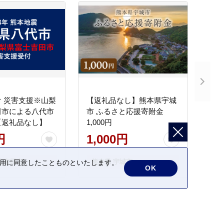
 災害支援※山梨
【返礼品なし】熊本県宇城
田市による八代市
市 ふるさと応援寄附金
【返礼品なし】
1,000円
円
1,000円
士吉田市
熊本県 宇城市
の利用に同意したことものといたします。
OK