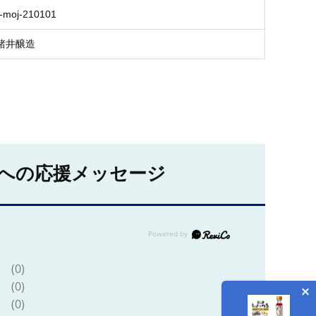
-moj-210101
諸井醸造
への応援メッセージ
(0)
(0)
(0)