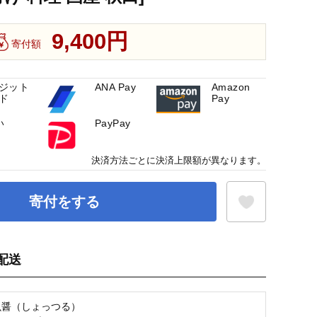
9,400円
寄付額
ジット
ANA Pay
Amazon
ド
Pay
い
PayPay
決済方法ごとに決済上限額が異なります。
寄付をする
配送
お気に入り登録
魚醤（しょっつる）