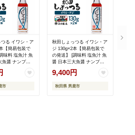
つる イワシ・ア
秋田しょっつる イワシ・ア
×1本【簡易包装で
ジ 130g×2本【簡易包装で
[調味料 塩魚汁 魚
の発送】 [調味料 塩魚汁 魚
大魚醤 ナンプラ
醤 日本三大魚醤 ナンプラ
味 味付け 料理 国
ー かくし味 味付け 料理 国
円
9,400円
産 秋田]
鹿市
秋田県 男鹿市