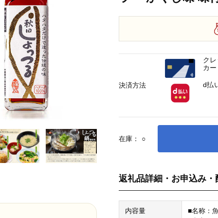
クレ
カー
d払
決済方法
在庫：
○
返礼品詳細・お申込み・
内容量
■名称：