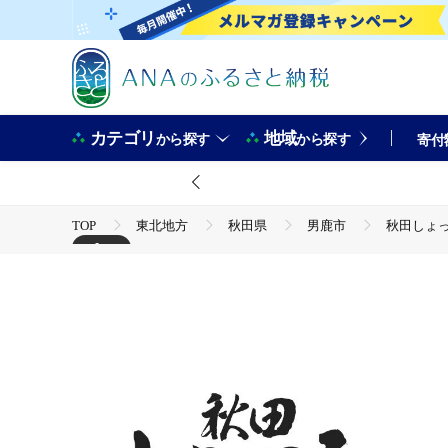
カテゴリ
地域
から探す
から探す
寄付
TOP
東北地方
秋田県
男鹿市
秋田しょっ
+1
TOP
加工食品
調味料
ほかの調味料
秋田