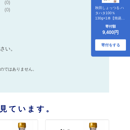
(0)
秋田しょっつる ハ
(0)
タハタ100％
130g×1本【簡易包
装での発送】 [調味
寄付額
料 塩魚汁 魚醤 日本
9,400円
三大魚醤 ナンプラ
ー かくし味 味付け
料理 国産 秋田]
寄付をする
ださい。
のではありません。
見ています。