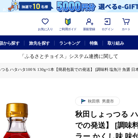
お気に入り
ご利用ガイド
新規登録
ログイン
カート
額から探す
旅先を探す
ランキング
特集
取り組み
「ふるさとチョイス」システム連携に関して
つる ハタハタ100％ 130g×1本【簡易包装での発送】 [調味料 塩魚汁 魚醤 日
しょっつる ハタハタ100％ 130g×1本【簡易包装での発送】 [調味料 塩魚汁 
秋田県
男鹿市
秋田しょっつる ハタ
での発送】 [調味
ラー かくし味 味付