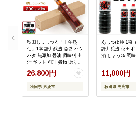
秋田しょっつる「十年熟
あじつゆ純 1箱（
仙」1本 諸井醸造 魚醤 ハタ
諸井醸造 秋田 和
ハタ 無添加 醤油 調味料 出
油 しょうゆ 調
汁 ギフト 料理 煮物 贈り物
[日本三大魚醤 はたはた し
26,800円
11,800円
ょっつる鍋 しょうゆ ショ
ッツル 贈答品]
秋田県 男鹿市
秋田県 男鹿市