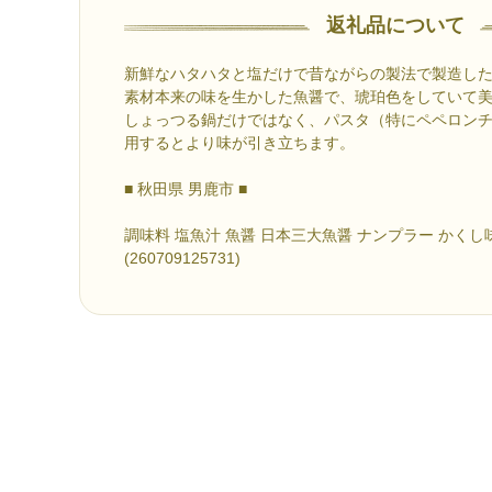
返礼品について
新鮮なハタハタと塩だけで昔ながらの製法で製造し
素材本来の味を生かした魚醤で、琥珀色をしていて
しょっつる鍋だけではなく、パスタ（特にペペロン
用するとより味が引き立ちます。
■ 秋田県 男鹿市 ■
調味料 塩魚汁 魚醤 日本三大魚醤 ナンプラー かくし味
(260709125731)