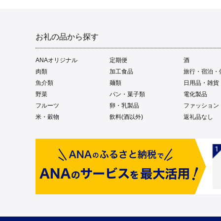
お礼の品から探す
ANAオリジナル
定期便
酒
肉類
加工食品
旅行・宿泊・
魚介類
麺類
日用品・雑貨
野菜
パン・菓子類
電化製品
フルーツ
卵・乳製品
ファッション
米・穀物
飲料(酒以外)
返礼品なし