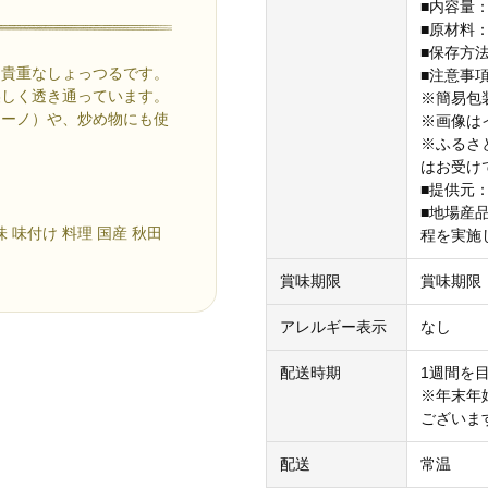
■内容量：
■原材料
■保存方
た貴重なしょっつるです。
■注意事
美しく透き通っています。
※簡易包
チーノ）や、炒め物にも使
※画像は
※ふるさ
はお受け
■提供元
■地場産
 味付け 料理 国産 秋田
程を実施
賞味期限
賞味期限
アレルギー表示
なし
配送時期
1週間を
※年末年
ございま
配送
常温