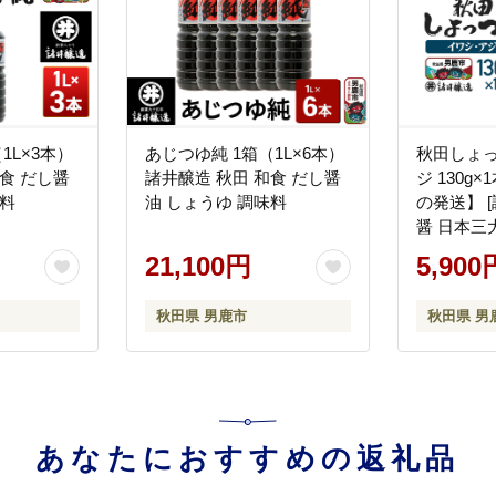
1L×3本）
あじつゆ純 1箱（1L×6本）
秋田しょっ
食 だし醤
諸井醸造 秋田 和食 だし醤
ジ 130g
味料
油 しょうゆ 調味料
の発送】 
醤 日本三
ー かくし
21,100円
5,900
産 秋田]
秋田県 男鹿市
秋田県 男
あなたにおすすめの返礼品