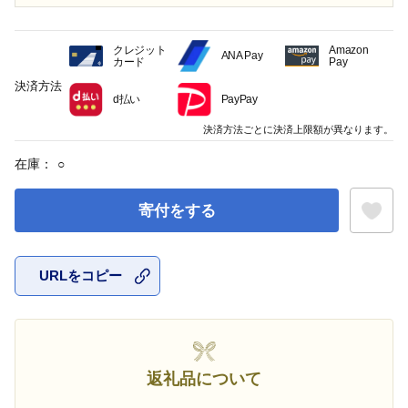
クレジット
Amazon
ANA Pay
カード
Pay
決済方法
d払い
PayPay
決済方法ごとに決済上限額が異なります。
在庫：
○
寄付をする
URLをコピー
お気に入
返礼品について