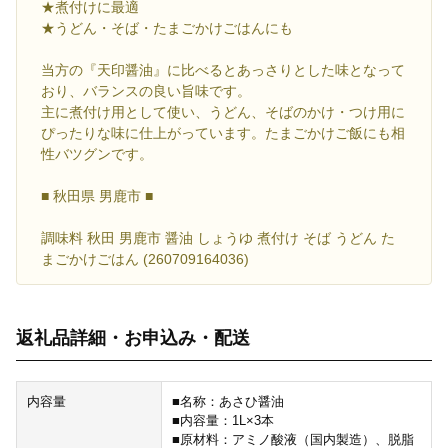
★煮付けに最適
★うどん・そば・たまごかけごはんにも
当方の『天印醤油』に比べるとあっさりとした味となって
おり、バランスの良い旨味です。
主に煮付け用として使い、うどん、そばのかけ・つけ用に
ぴったりな味に仕上がっています。たまごかけご飯にも相
性バツグンです。
■ 秋田県 男鹿市 ■
調味料 秋田 男鹿市 醤油 しょうゆ 煮付け そば うどん た
まごかけごはん (260709164036)
返礼品詳細・お申込み・配送
内容量
■名称：あさひ醤油
■内容量：1L×3本
■原材料：アミノ酸液（国内製造）、脱脂