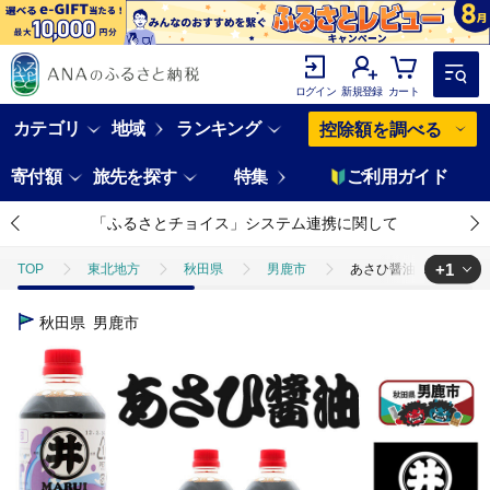
ログイン
新規登録
カート
カテゴリ
地域
ランキング
控除額を調べる
寄付額
旅先を探す
特集
ご利用ガイド
「ふるさとチョイス」システム連携に関して
+1
TOP
東北地方
秋田県
男鹿市
あさひ醤油 1箱（1L×3
TOP
加工食品
調味料
醤油
あさひ醤油 1箱（1L×3本
秋田県
男鹿市