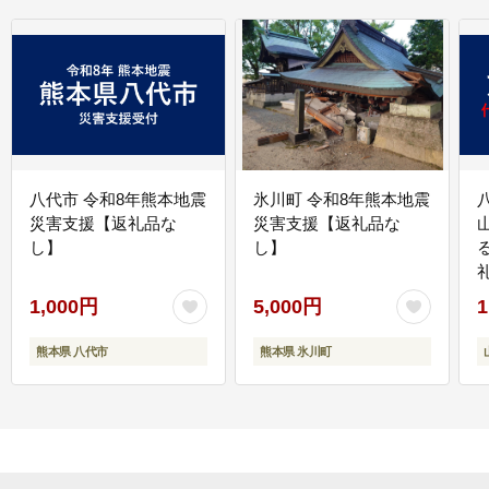
八代市 令和8年熊本地震
氷川町 令和8年熊本地震
災害支援【返礼品な
災害支援【返礼品な
し】
し】
1,000円
5,000円
1
熊本県 八代市
熊本県 氷川町