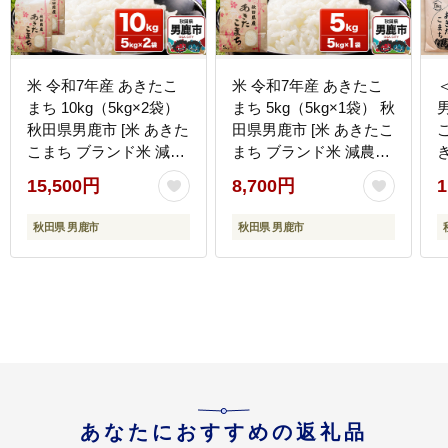
米 令和7年産 あきたこ
米 令和7年産 あきたこ
まち 10kg（5kg×2袋）
まち 5kg（5kg×1袋） 秋
秋田県男鹿市 [米 あきた
田県男鹿市 [米 あきたこ
こまち ブランド米 減農
まち ブランド米 減農薬
薬 香り 甘み 粘り おに
香り 甘み 粘り おにぎり
15,500円
8,700円
1
ぎり おむすび お弁当
おむすび お弁当 5kg]
10kg]
秋田県 男鹿市
秋田県 男鹿市
あなたにおすすめの返礼品