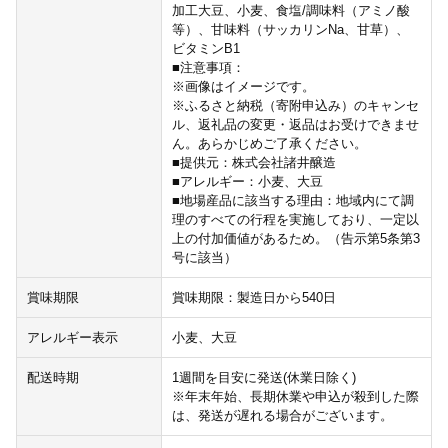
加工大豆、小麦、食塩/調味料（アミノ酸
等）、甘味料（サッカリンNa、甘草）、
ビタミンB1
■注意事項：
※画像はイメージです。
※ふるさと納税（寄附申込み）のキャンセ
ル、返礼品の変更・返品はお受けできませ
ん。あらかじめご了承ください。
■提供元：株式会社諸井醸造
■アレルギー：小麦、大豆
■地場産品に該当する理由：地域内にて調
理のすべての行程を実施しており、一定以
上の付加価値があるため。（告示第5条第3
号に該当）
賞味期限
賞味期限：製造日から540日
アレルギー表示
小麦、大豆
配送時期
1週間を目安に発送(休業日除く)
※年末年始、長期休業や申込が殺到した際
は、発送が遅れる場合がございます。