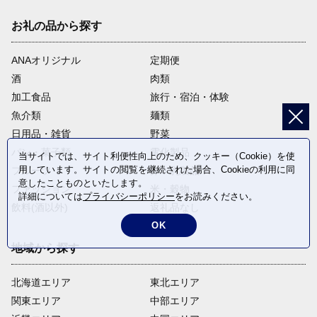
お礼の品から探す
ANAオリジナル
定期便
酒
肉類
加工食品
旅行・宿泊・体験
魚介類
麺類
日用品・雑貨
野菜
パン・菓子類
電化製品
当サイトでは、サイト利便性向上のため、クッキー（Cookie）を使
用しています。サイトの閲覧を継続された場合、Cookieの利用に同
フルーツ
卵・乳製品
意したことものといたします。
ファッション
米・穀物
詳細については
プライバシーポリシー
をお読みください。
飲料(酒以外)
返礼品なし
OK
地域から探す
北海道エリア
東北エリア
関東エリア
中部エリア