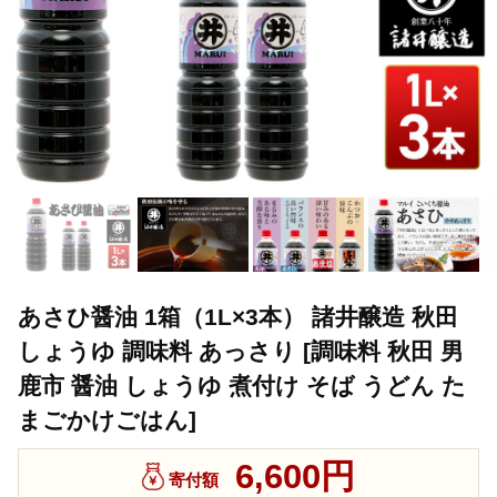
あさひ醤油 1箱（1L×3本） 諸井醸造 秋田
しょうゆ 調味料 あっさり [調味料 秋田 男
鹿市 醤油 しょうゆ 煮付け そば うどん た
まごかけごはん]
6,600円
寄付額