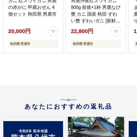
カニ 紅ズワイガニ 男鹿
男鹿沖産紅ズワイガニ
の赤がに 甲羅おぜん 4
800g 前後×1杯 男鹿なび
ま
個セット 秋田県 男鹿市
蟹 カニ 国産 秋田 ずわ
い蟹 ずわいガニ [新鮮
冷蔵便]
20,000円
22,800円
1
秋田県 男鹿市
秋田県 男鹿市
あなたにおすすめの返礼品