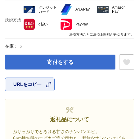
クレジット
Amazon
ANA Pay
カード
Pay
決済方法
d払い
PayPay
決済方法ごとに決済上限額が異なります。
在庫：
○
寄付をする
URLをコピー
お気に入
返礼品について
ぷりっぷりでとろける甘さのナンバンエビ。
自社持ち船のエビカゴ漁で獲れた、新鮮なナンバンエビを