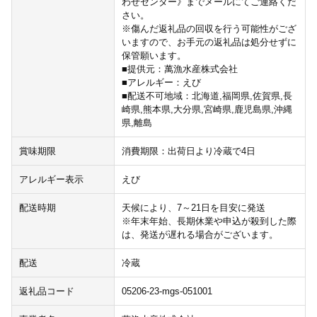
わせセンター》までメールにてご連絡くだ
さい。
※傷んだ返礼品の回収を行う可能性がござ
いますので、お手元の返礼品は処分せずに
保管願います。
■提供元：萬漁水産株式会社
■アレルギー：えび
■配送不可地域：北海道,福岡県,佐賀県,長
崎県,熊本県,大分県,宮崎県,鹿児島県,沖縄
県,離島
賞味期限
消費期限：出荷日より冷蔵で4日
アレルギー表示
えび
配送時期
天候により、7～21日を目安に発送
※年末年始、長期休業や申込が殺到した際
は、発送が遅れる場合がございます。
配送
冷蔵
返礼品コード
05206-23-mgs-051001