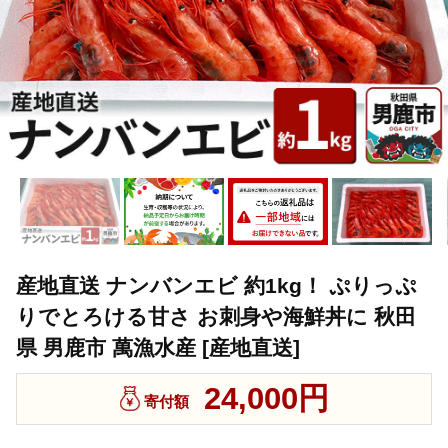
産地直送 ナンバンエビ 約1kg！ ぷりっぷ
りでとろける甘さ お刺身や海鮮丼に 秋田
県 男鹿市 萬漁水産 [産地直送]
24,000円
寄付額