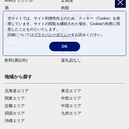
ANAオリジナル
定期便
酒
肉類
加工食品
旅行・宿泊・体験
当サイトでは、サイト利便性向上のため、クッキー（Cookie）を使
魚介類
麺類
用しています。サイトの閲覧を継続された場合、Cookieの利用に同
意したことものといたします。
日用品・雑貨
野菜
詳細については
プライバシーポリシー
をお読みください。
パン・菓子類
電化製品
フルーツ
卵・乳製品
OK
ファッション
米・穀物
飲料(酒以外)
返礼品なし
地域から探す
北海道エリア
東北エリア
関東エリア
中部エリア
近畿エリア
中国エリア
四国エリア
九州エリア
沖縄エリア