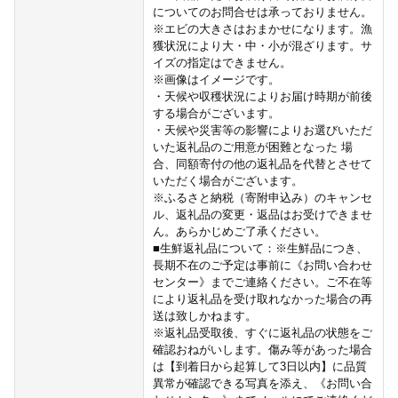
についてのお問合せは承っておりません。
※エビの大きさはおまかせになります。漁
獲状況により大・中・小が混ざります。サ
イズの指定はできません。
※画像はイメージです。
・天候や収穫状況によりお届け時期が前後
する場合がございます。
・天候や災害等の影響によりお選びいただ
いた返礼品のご用意が困難となった 場
合、同額寄付の他の返礼品を代替とさせて
いただく場合がございます。
※ふるさと納税（寄附申込み）のキャンセ
ル、返礼品の変更・返品はお受けできませ
ん。あらかじめご了承ください。
■生鮮返礼品について：※生鮮品につき、
長期不在のご予定は事前に《お問い合わせ
センター》までご連絡ください。ご不在等
により返礼品を受け取れなかった場合の再
送は致しかねます。
※返礼品受取後、すぐに返礼品の状態をご
確認おねがいします。傷み等があった場合
は【到着日から起算して3日以内】に品質
異常が確認できる写真を添え、《お問い合