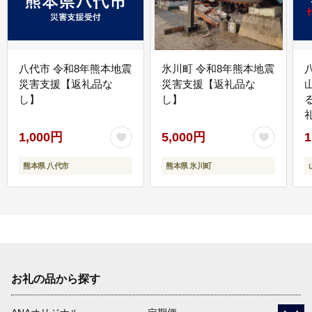
八代市 令和8年熊本地震
氷川町 令和8年熊本地震
災害支援【返礼品な
災害支援【返礼品な
し】
し】
1,000円
5,000円
1
熊本県 八代市
熊本県 氷川町
お礼の品から探す