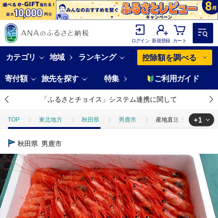
ログイン
新規登録
カート
カテゴリ
地域
ランキング
控除額を調べる
寄付額
旅先を探す
特集
ご利用ガイド
「ふるさとチョイス」システム連携に関して
+1
TOP
東北地方
秋田県
男鹿市
産地直送 ナンバンエビ 
TOP
魚介類
えび
産地直送 ナンバンエビ 約1kg！ ぷりっぷ
秋田県
男鹿市