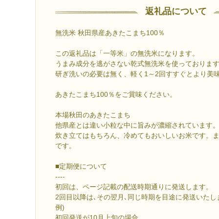
返礼品について
無洗米 秋田県産あきたこまち100％
この返礼品は「一等米」の無洗米になります。
うまみ成分を逃がさない乾式無洗米を使っておりま
研ぎ洗いの必要は無く、軽く1～2回すすぐとより美
あきたこまち100％をご賞味ください。
本場秋田のあきたこまち
他県産とは違い小粒な中に旨みが濃縮されています
炊き立てはもちろん、冷めてもおいしいお米です。
です。
■定期便について
----
初回は、ページ記載の配送時期通りに発送します。
2回目以降は､その翌月､同じ時期を目途に発送いたし
例)
初回発送が10月上旬の場合