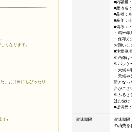
■内容量：
■産地名
■品種：
■産年：
■備考：
・精米年
す。
・保存方
味しくなります。
お願いし
■注意事
※画像は
※パッケ
・天候や
。
・天候や
また、お弁当にもぴったり
難となっ
合がござ
※ふるさ
はお受け
■提供元
ます｡
賞味期限
賞味期限
の消費を