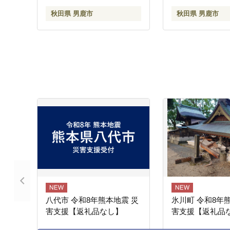
米 精米 無洗米 
秋田県 男鹿市
秋田県 男鹿市
田 秋田県産 新米
八代市 令和8年熊本地震 災
氷川町 令和8年
害支援【返礼品なし】
害支援【返礼品