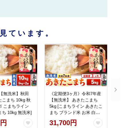
見ています。
産【無洗米】秋田
《定期便3ヶ月》令和7年産
こまち 10kg 秋
【無洗米】 あきたこまち
市 こまちライン
5kg [こまちライン あきたこ
ち 10kg 無洗米]
まち ブランド米 お米 白米
精米 無洗米 米どころ 秋田
0円
31,700円
秋田県産]