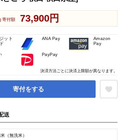
73,900円
寄付額
ジット
ANA Pay
Amazon
ド
Pay
い
PayPay
決済方法ごとに決済上限額が異なります。
寄付をする
配送
お気に入り登録
精米（無洗米）