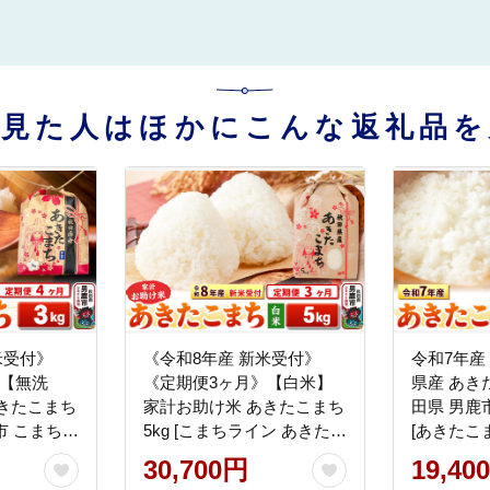
を見た人はほかにこんな返礼品を
米受付》
《令和8年産 新米受付》
令和7年
》【無洗
《定期便3ヶ月》【白米】
県産 あきた
きたこまち
家計お助け米 あきたこまち
田県 男鹿
鹿市 こまちラ
5kg [こまちライン あきたこ
[あきたこま
ン あきた
まち ブレンド米 お米 白米
30,700円
19,40
 お米 白
精米 米どころ 秋田 秋田県