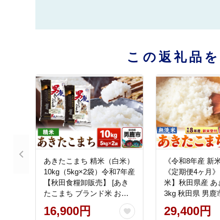
この返礼品
あきたこまち 精米（白米）
《令和8年産 新
10kg（5kg×2袋）令和7年産
《定期便4ヶ月
【秋田食糧卸販売】 [あき
米】秋田県産 あ
たこまち ブランド米 お米
3kg 秋田県 男
白米 精米 米どころ 秋田 秋
イン [こまちライ
16,900円
29,400円
田県産]
こまち ブランド米