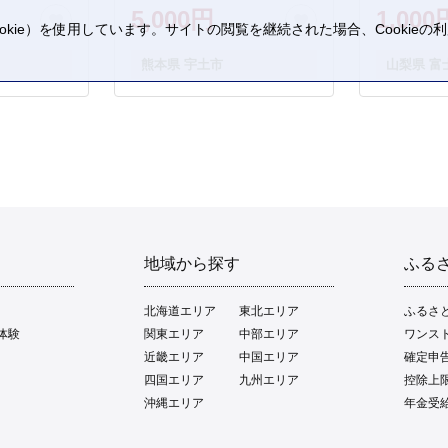
5,000円
1,000
kie）を使用しています。サイトの閲覧を継続された場合、Cookie
。
熊本県 宇土市
山梨県 富
地域から探す
ふる
北海道エリア
東北エリア
ふるさ
体験
関東エリア
中部エリア
ワンス
近畿エリア
中国エリア
確定申
四国エリア
九州エリア
控除上
沖縄エリア
年金受