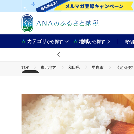
カテゴリ
地域
から探す
から探す
寄付
TOP
東北地方
秋田県
男鹿市
《定期便7
+3
TOP
米・穀物
米
無洗米
《定期便7ヶ月》
TOP
米・穀物
米
あきたこまち
《定期便
TOP
定期便
米(定期便)
《定期便7ヶ月》令和7年