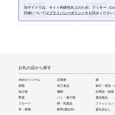
1,000円
5,000円
当サイトでは、サイト利便性向上のため、クッキー（Coo
詳細については
プライバシーポリシー
をお読みください
熊本県 八代市
熊本県 氷川町
お礼の品から探す
ANAオリジナル
定期便
酒
肉類
加工食品
旅行・宿泊・
魚介類
麺類
日用品・雑貨
野菜
パン・菓子類
電化製品
フルーツ
卵・乳製品
ファッション
米・穀物
飲料(酒以外)
返礼品なし