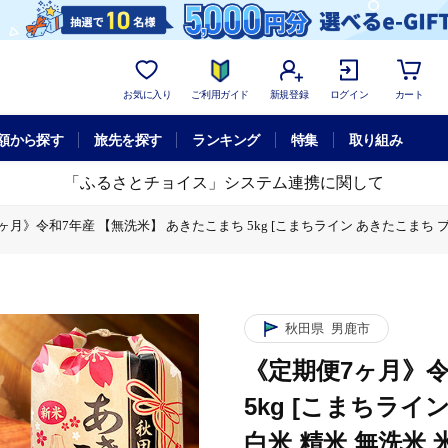
お気に入り
ご利用ガイド
新規登録
ログイン
カート
額から探す
旅先を探す
ランキング
特集
取り組み
「ふるさとチョイス」システム連携に関して
ヶ月》令和7年産 【無洗米】 あきたこまち 5kg [こまちライン あきたこまち ブ
令和7年産 【無洗米】 あきたこまち 5kg [こまちライン あきたこまち ブランド
7ヶ月》令和7年産 【無洗米】 あきたこまち 5kg [こまちライン あきたこまち 
産 【無洗米】 あきたこまち 5kg [こまちライン あきたこまち ブランド米 お米
秋田県
男鹿市
《定期便7ヶ月》令
5kg [こまちライ
白米 精米 無洗米 