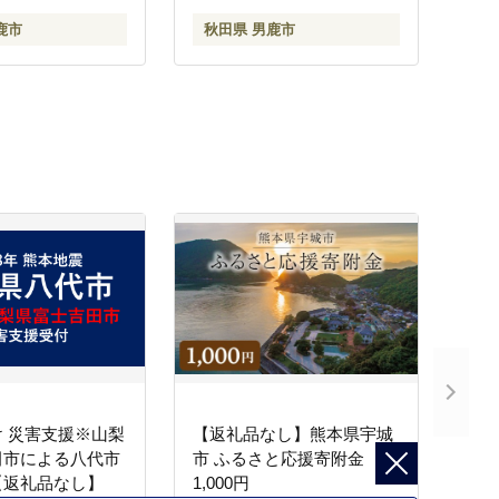
鹿市
秋田県 男鹿市
 災害支援※山梨
【返礼品なし】熊本県宇城
田市による八代市
市 ふるさと応援寄附金
【返礼品なし】
1,000円