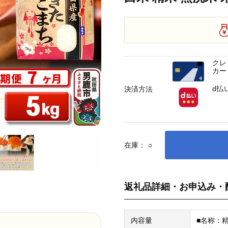
クレ
カー
d払
決済方法
在庫：
○
返礼品詳細・お申込み・
内容量
■名称：