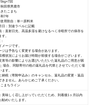
5kg×7回
：秋田県男鹿市
あきたこまち
令和7年
・使用割合：単一原料米
月日：別途ラベルに記載
法：直射日光、高温多湿を避けなるべく冷暗所での保存を
ます。
項：
イメージです。
ージは予告なく変更する場合があります。
収穫状況によりお届け時期が前後する場合がございます。
災害等の影響によりお選びいただいた返礼品のご用意が困
た 場合、同額寄付の他の返礼品を代替とさせていただく場
います。
と納税（寄附申込み）のキャンセル、返礼品の変更・返品
できません。あらかじめご了承ください。
：こまちライン
：美味しく召し上がっていただくため、到着後1ヶ月以内
お勧めいたします。