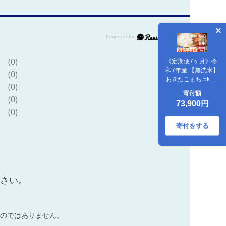
(0)
《定期便7ヶ月》令
和7年産 【無洗米】
(0)
あきたこまち 5kg
(0)
[こまちライン あき
寄付額
たこまち ブランド
(0)
73,900円
米 お米 白米 精米
(0)
無洗米 米どころ 秋
田 秋田県産]
寄付をする
ださい。
のではありません。