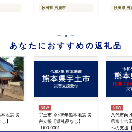
米どころ 秋
産 新米 先行受付]
秋田県 男鹿市
秋田県 男
 先行受付]
あなたにおすすめの返礼品
熊本地震 災
宇土市 令和8年熊本地震 災
八代市向け
なし】
害支援【返礼品なし】
県富士吉
_U00-0001
への支援