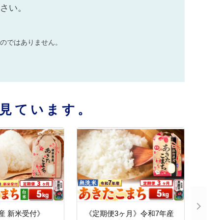
ださい。
のではありません。
見ています。
産 新米受付》
《定期便3ヶ月》令和7年産