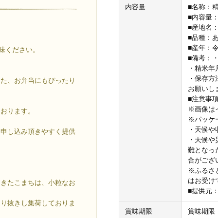
内容量
■名称：
■内容量：1
■産地名
■品種：
■産年：
賞味ください。
■備考：
・精米年
。
・保存方
また、お弁当にもぴったり
お願いし
■注意事
※画像は
ております。
※パッケ
・天候や
お申し込み頂きやすく提供
・天候や
難となっ
。
合がござ
※ふるさ
はお受け
あきたこまちは、小粒なお
■提供元
選り抜きし集荷しておりま
賞味期限
賞味期限