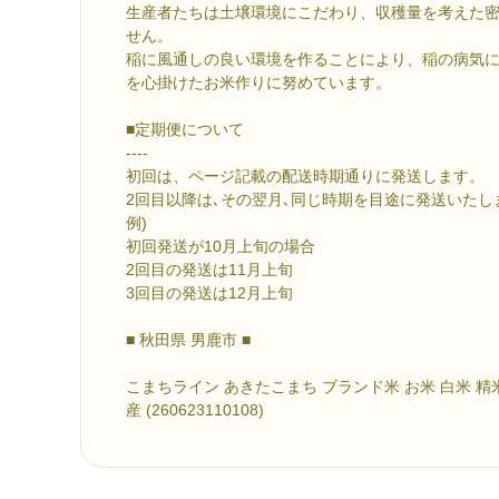
生産者たちは土壌環境にこだわり、収穫量を考えた
せん。
稲に風通しの良い環境を作ることにより、稲の病気
を心掛けたお米作りに努めています。
■定期便について
----
初回は、ページ記載の配送時期通りに発送します。
2回目以降は､その翌月､同じ時期を目途に発送いたし
例)
初回発送が10月上旬の場合
2回目の発送は11月上旬
3回目の発送は12月上旬
■ 秋田県 男鹿市 ■
こまちライン あきたこまち ブランド米 お米 白米 精
産 (260623110108)