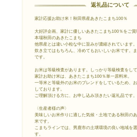
返礼品について
家計応援お助け米！秋田県産あきたこまち100％
大好評企画、家計に優しいあきたこまち100％をご
本場秋田のあきたこまち
他県産とは違い小粒な中に旨みが濃縮されています
炊き立てはもちろん、冷めてもおいしいお米です。
です。
お米は等級検査があります。しっかり等級検査をし
家計お助け米は、あきたこまち100％単一原料米。
一等米と等級外のお米のブレンドをしているため、
しております。
ご理解頂ける方に、お申し込み頂きたい返礼品です
〈生産者様の声〉
美味しいお米作りに適した気候・土地である秋田の
米です。
こまちラインでは、男鹿市の土壌環境の良い地域を
す。