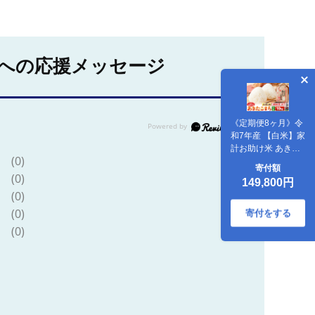
への応援メッセージ
《定期便8ヶ月》令
和7年産 【白米】家
計お助け米 あきた
(0)
こまち
寄付額
10kg（5kg×2袋）
(0)
149,800円
[こまちライン あき
(0)
たこまち ブランド
(0)
米 お米 白米 精米
寄付をする
米どころ 秋田 秋田
(0)
県産]