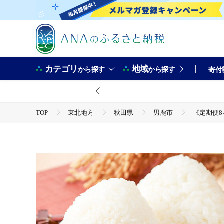
カテゴリ
地域
から探す
から探す
寄付
TOP
東北地方
秋田県
男鹿市
《定期便8
TOP
米・穀物
米
精米
《定期便8ヶ月》令和7年産 【白米】家計お助け米 あきたこまち 10k
TOP
米・穀物
米
あきたこまち
《定期便8ヶ月》令和7年産 【白米】家計お助け米 あきたこまち 10k
TOP
定期便
米(定期便)
《定期便8ヶ月》令和7年