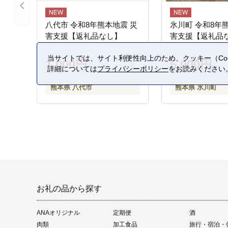
八代市 令和8年熊本地震 災
氷川町 令和8年
害支援【返礼品なし】
害支援【返礼品
当サイトでは、サイト利便性向上のため、クッキー（Coo
1,000円
5,000円
詳細については
プライバシーポリシー
をお読みください
熊本県 八代市
熊本県 氷川町
お礼の品から探す
ANAオリジナル
定期便
酒
肉類
加工食品
旅行・宿泊・