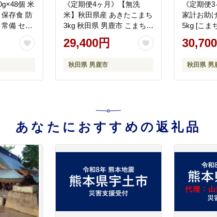
g×48個 米
《定期便4ヶ月》【無洗
《定期便
 保存食 防
米】秋田県産 あきたこまち
家計お助け
 常備 セッ
3kg 秋田県 男鹿市 こまちラ
5kg [こ
イン [こまちライン あきた
まち ブレ
29,400円
30,70
こまち ブランド米 お米 白
精米 米ど
米 精米 無洗米 米どころ 秋
産 新米 先
秋田県 男鹿市
秋田県 男
田 秋田県産 新米 先行受付]
あなたにおすすめの返礼品