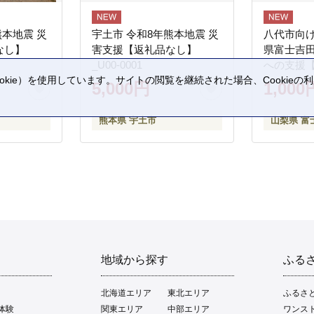
熊本地震 災
宇土市 令和8年熊本地震 災
八代市向け
なし】
害支援【返礼品なし】
県富士吉
_U00-0001
への支援
kie）を使用しています。サイトの閲覧を継続された場合、Cookie
5,000円
1,000
。
熊本県 宇土市
山梨県 富
地域から探す
ふる
北海道エリア
東北エリア
ふるさ
体験
関東エリア
中部エリア
ワンス