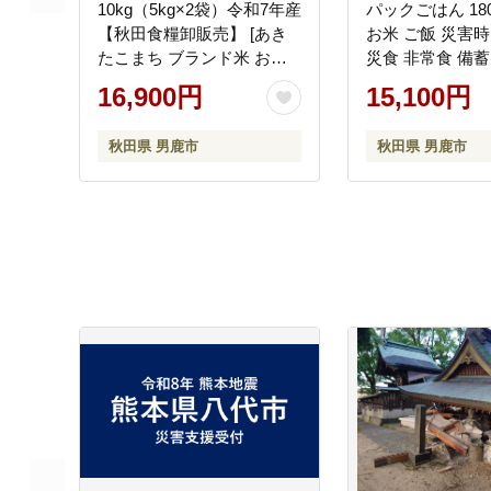
10kg（5kg×2袋）令和7年産
パックごはん 180
【秋田食糧卸販売】 [あき
お米 ご飯 災害時
たこまち ブランド米 お米
災食 非常食 備蓄
白米 精米 米どころ 秋田 秋
ト パックライス
16,900円
15,100円
田県産]
秋田県 男鹿市
秋田県 男鹿市