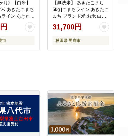
3ヶ月》【白米】
【無洗米】 あきたこまち
米 あきたこまち
5kg [こまちライン あきたこ
まちライン あきたこ
まち ブランド米 お米 白米
ンド米 お米 白米
精米 無洗米 米どころ 秋田
0円
31,700円
ころ 秋田 秋田県
秋田県産]
行受付]
鹿市
秋田県 男鹿市