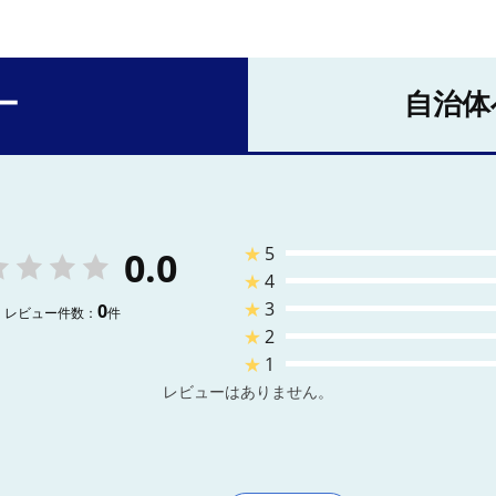
ー
自治体
★
5
0.0
★
4
★
3
0
レビュー件数：
件
★
2
★
1
レビューはありません。