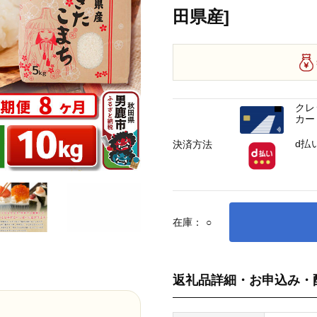
田県産]
クレ
カー
d払
決済方法
在庫：
○
返礼品詳細・お申込み・