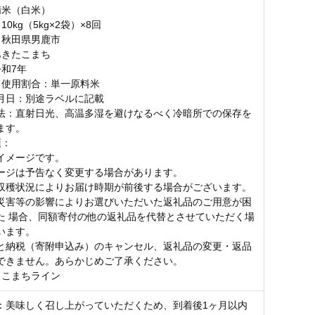
精米（白米）
0kg（5kg×2袋）×8回
：秋田県男鹿市
あきたこまち
令和7年
・使用割合：単一原料米
月日：別途ラベルに記載
法：直射日光、高温多湿を避けなるべく冷暗所での保存を
ます。
項：
イメージです。
ージは予告なく変更する場合があります。
収穫状況によりお届け時期が前後する場合がございます。
災害等の影響によりお選びいただいた返礼品のご用意が困
た 場合、同額寄付の他の返礼品を代替とさせていただく場
います。
と納税（寄附申込み）のキャンセル、返礼品の変更・返品
できません。あらかじめご了承ください。
：こまちライン
：美味しく召し上がっていただくため、到着後1ヶ月以内