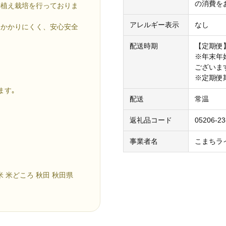
の消費を
密植え栽培を行っておりま
アレルギー表示
なし
にかかりにくく、安心安全
配送時期
【定期便
※年末年
ございま
※定期便
ます｡
配送
常温
返礼品コード
05206-23
事業者名
こまちラ
米 米どころ 秋田 秋田県