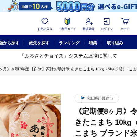
お気に入り
ご利用ガイド
新規登録
ログイン
カート
額から探す
旅先を探す
ランキング
特集
取り組み
「ふるさとチョイス」システム連携に関して
ヶ月》令和7年産 【白米】家計お助け米 あきたこまち 10kg（5kg×2袋） [こ
g（5kg×2袋） [こまちライン あきたこまち ブランド米 お米 白米 精米 米ど
g（5kg×2袋） [こまちライン あきたこまち ブランド米 お米 白米 精米 米ど
産 【白米】家計お助け米 あきたこまち 10kg（5kg×2袋） [こまちライン あ
秋田県
男鹿市
《定期便8ヶ月》令
きたこまち 10kg
こまち ブランド米 