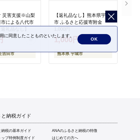
 災害支援※山梨
【返礼品なし】熊本県宇城
田市による八代市
市 ふるさと応援寄附金
【返礼品なし】
1,000円
の利用に同意したことものといたします。
円
1,000円
OK
士吉田市
熊本県 宇城市
さと納税ガイド
と納税の基本ガイド
ANAのふるさと納税の特徴
トップ特例制度ガイド
はじめての方へ