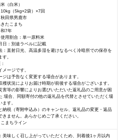
精米（白米）
0kg（5kg×2袋）×7回
：秋田県男鹿市
あきたこまち
令和7年
・使用割合：単一原料米
月日：別途ラベルに記載
法：直射日光、高温多湿を避けなるべく冷暗所での保存を
ます。
項：
イメージです。
ージは予告なく変更する場合があります。
収穫状況によりお届け時期が前後する場合がございます。
災害等の影響によりお選びいただいた返礼品のご用意が困
た 場合、同額寄付の他の返礼品を代替とさせていただく場
います。
と納税（寄附申込み）のキャンセル、返礼品の変更・返品
できません。あらかじめご了承ください。
：こまちライン
：美味しく召し上がっていただくため、到着後1ヶ月以内