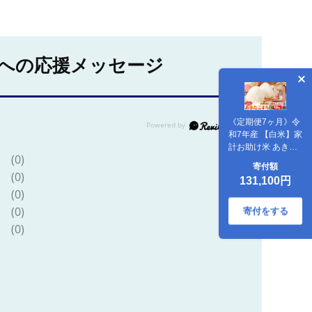
への応援メッセージ
《定期便7ヶ月》令
和7年産 【白米】家
計お助け米 あきた
(0)
こまち
寄付額
10kg（5kg×2袋）
(0)
131,100円
[こまちライン あき
(0)
たこまち ブランド
(0)
米 お米 白米 精米
寄付をする
米どころ 秋田 秋田
(0)
県産]