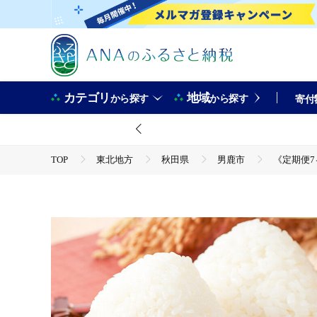
カテゴリ
地域
から探す
から探す
寄付
TOP
東北地方
秋田県
男鹿市
《定期便7
TOP
米・穀物
米
精米
《定期便7ヶ月》令和7年産 【白米】家計お助け米 あきたこまち 10k
TOP
米・穀物
米
あきたこまち
《定期便7ヶ月》令和7年産 【白米】家計お助け米 あきたこまち 10k
TOP
定期便
米(定期便)
《定期便7ヶ月》令和7年