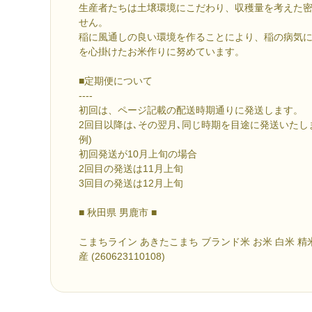
生産者たちは土壌環境にこだわり、収穫量を考えた
せん。
稲に風通しの良い環境を作ることにより、稲の病気
を心掛けたお米作りに努めています。
■定期便について
----
初回は、ページ記載の配送時期通りに発送します。
2回目以降は､その翌月､同じ時期を目途に発送いたし
例)
初回発送が10月上旬の場合
2回目の発送は11月上旬
3回目の発送は12月上旬
■ 秋田県 男鹿市 ■
こまちライン あきたこまち ブランド米 お米 白米 精
産 (260623110108)