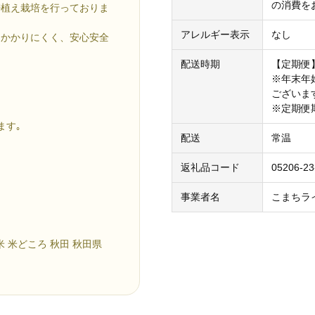
の消費を
密植え栽培を行っておりま
アレルギー表示
なし
にかかりにくく、安心安全
配送時期
【定期便
※年末年
ございま
※定期便
ます｡
配送
常温
返礼品コード
05206-23
事業者名
こまちラ
米 米どころ 秋田 秋田県