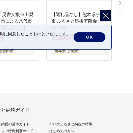
 災害支援※山梨
【返礼品なし】熊本県宇城
田市による八代市
市 ふるさと応援寄附金
【返礼品なし】
1,000円
の利用に同意したことものといたします。
円
1,000円
OK
士吉田市
熊本県 宇城市
さと納税ガイド
と納税の基本ガイド
ANAのふるさと納税の特徴
トップ特例制度ガイド
はじめての方へ