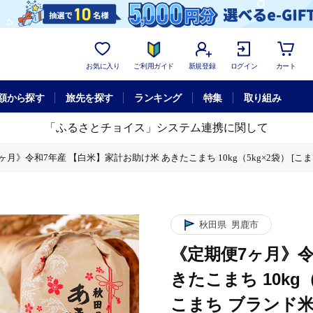
お気に入り
ご利用ガイド
新規登録
ログイン
カート
額から探す
旅先を探す
ランキング
特集
取り組み
「ふるさとチョイス」システム連携に関して
ヶ月》令和7年産 【白米】家計お助け米 あきたこまち 10kg（5kg×2袋） [こ
g（5kg×2袋） [こまちライン あきたこまち ブランド米 お米 白米 精米 米ど
g（5kg×2袋） [こまちライン あきたこまち ブランド米 お米 白米 精米 米ど
産 【白米】家計お助け米 あきたこまち 10kg（5kg×2袋） [こまちライン あ
秋田県
男鹿市
《定期便7ヶ月》令
きたこまち 10kg
こまち ブランド米 