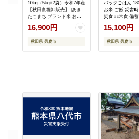
10kg（5kg×2袋）令和7年産
パックごはん 180
【秋田食糧卸販売】 [あき
お米 ご飯 災害時
たこまち ブランド米 お米
災食 非常食 備蓄
白米 精米 米どころ 秋田 秋
ト パックライス
16,900円
15,100円
田県産]
秋田県 男鹿市
秋田県 男鹿市