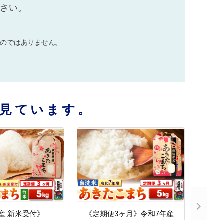
ださい。
のではありません。
見ています。
産 新米受付》
《定期便3ヶ月》令和7年産