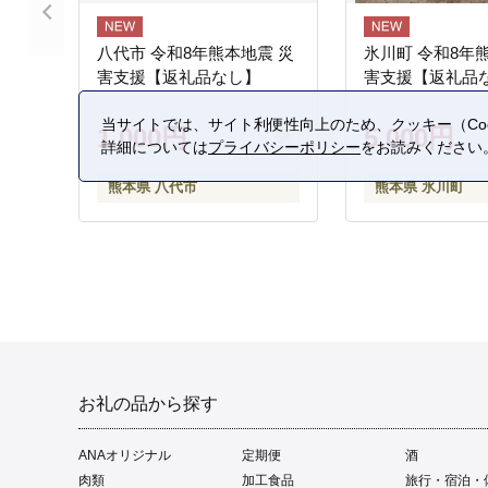
八代市 令和8年熊本地震 災
氷川町 令和8年
害支援【返礼品なし】
害支援【返礼品
当サイトでは、サイト利便性向上のため、クッキー（Coo
1,000円
5,000円
詳細については
プライバシーポリシー
をお読みください
熊本県 八代市
熊本県 氷川町
お礼の品から探す
ANAオリジナル
定期便
酒
肉類
加工食品
旅行・宿泊・