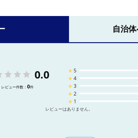
ー
自治体
★
5
0.0
★
4
★
3
0
レビュー件数：
件
★
2
★
1
レビューはありません。