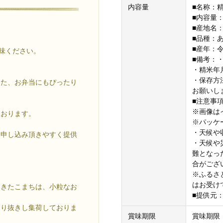
内容量
■名称：
■内容量：1
■産地名
■品種：
■産年：
賞味ください。
■備考：
・精米年
。
・保存方
また、お弁当にもぴったり
お願いし
■注意事
※画像は
ております。
※パッケ
・天候や
お申し込み頂きやすく提供
・天候や
難となっ
。
合がござ
※ふるさ
はお受け
あきたこまちは、小粒なお
■提供元
選り抜きし集荷しておりま
賞味期限
賞味期限