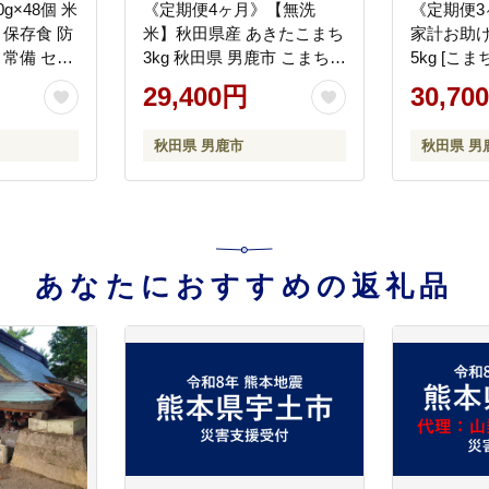
g×48個 米
《定期便4ヶ月》【無洗
《定期便
 保存食 防
米】秋田県産 あきたこまち
家計お助け
 常備 セッ
3kg 秋田県 男鹿市 こまちラ
5kg [こ
イン [こまちライン あきた
まち ブレ
29,400円
30,70
こまち ブランド米 お米 白
精米 米ど
米 精米 無洗米 米どころ 秋
産 新米 先
秋田県 男鹿市
秋田県 男
田 秋田県産 新米 先行受付]
あなたにおすすめの返礼品