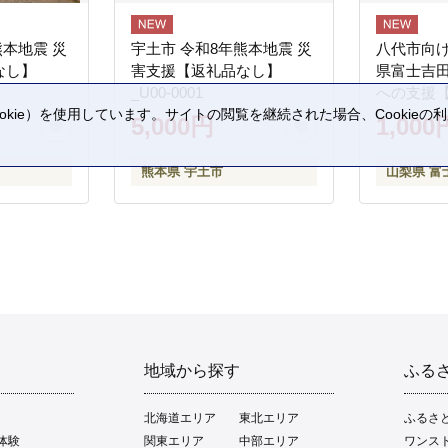
熊本地震 災
宇土市 令和8年熊本地震 災
八代市向け
なし】
害支援【返礼品なし】
県富士吉
_U00-0001
への支援
kie）を使用しています。サイトの閲覧を継続された場合、Cookie
5,000円
1,000
。
熊本県 宇土市
山梨県 富
地域から探す
ふる
北海道エリア
東北エリア
ふるさ
体験
関東エリア
中部エリア
ワンス