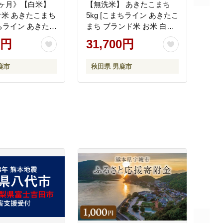
3ヶ月》【白米】
【無洗米】 あきたこまち
米 あきたこまち
5kg [こまちライン あきたこ
まちライン あきたこ
まち ブランド米 お米 白米
ンド米 お米 白米
精米 無洗米 米どころ 秋田
0円
31,700円
ころ 秋田 秋田県
秋田県産]
行受付]
鹿市
秋田県 男鹿市