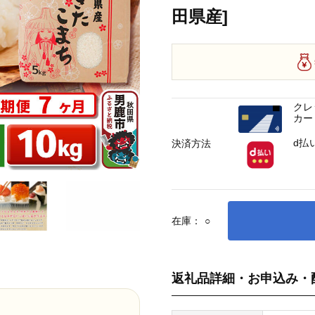
田県産]
クレ
カー
d払
決済方法
在庫：
○
返礼品詳細・お申込み・