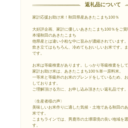
返礼品について
家計応援お助け米！秋田県産あきたこまち100％
大好評企画、家計に優しいあきたこまち100％をご
本場秋田のあきたこまち
他県産とは違い小粒な中に旨みが濃縮されています
炊き立てはもちろん、冷めてもおいしいお米です。
です。
お米は等級検査があります。しっかり等級検査をし
家計お助け米は、あきたこまち100％単一原料米。
一等米と等級外のお米のブレンドをしているため、
しております。
ご理解頂ける方に、お申し込み頂きたい返礼品です
〈生産者様の声〉
美味しいお米作りに適した気候・土地である秋田の
米です。
こまちラインでは、男鹿市の土壌環境の良い地域を
す。