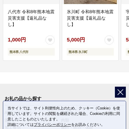
八代市 令和8年熊本地震
氷川町 令和8年熊本地震
災害支援【返礼品な
災害支援【返礼品な
し】
し】
し
1,000円
5,000円
5
熊本県 八代市
熊本県 氷川町
お礼の品から探す
当サイトでは、サイト利便性向上のため、クッキー（Cookie）を使
ANAオリジナル
定期便
用しています。サイトの閲覧を継続された場合、Cookieの利用に同
意したことものといたします。
酒
肉類
詳細については
プライバシーポリシー
をお読みください。
加工食品
旅行・宿泊・体験