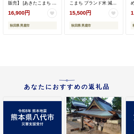
販売】 [あきたこまち ブ
こまち ブランド米 減農
ランド米 お米 白米 精米
薬 香り 甘み 粘り おに
16,900円
15,500円
1
米どころ 秋田 秋田県産]
ぎり おむすび お弁当
10kg]
秋田県 男鹿市
秋田県 男鹿市
あなたにおすすめの返礼品