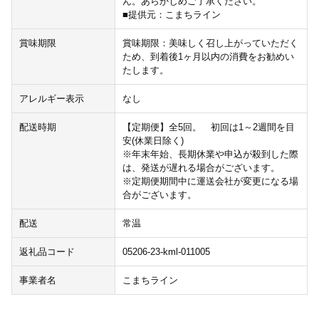
ん。あらかじめご了承ください。
■提供元：こまちライン
賞味期限
賞味期限：美味しく召し上がっていただく
ため、到着後1ヶ月以内の消費をお勧めい
たします。
アレルギー表示
なし
配送時期
【定期便】全5回。 初回は1～2週間を目
安(休業日除く)
※年末年始、長期休業や申込が殺到した際
は、発送が遅れる場合がございます。
※定期便期間中に運送会社が変更になる場
合がございます。
配送
常温
返礼品コード
05206-23-kml-011005
事業者名
こまちライン