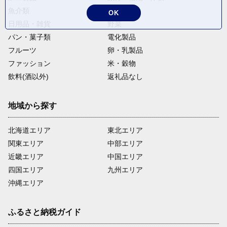
魚介類
麺類
OK
日用品・雑貨
野菜
パン・菓子類
電化製品
フルーツ
卵・乳製品
ファッション
米・穀物
飲料(酒以外)
返礼品なし
地域から探す
北海道エリア
東北エリア
関東エリア
中部エリア
近畿エリア
中国エリア
四国エリア
九州エリア
沖縄エリア
ふるさと納税ガイド