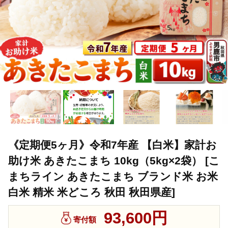
《定期便5ヶ月》令和7年産 【白米】家計お
助け米 あきたこまち 10kg（5kg×2袋） [こ
まちライン あきたこまち ブランド米 お米
白米 精米 米どころ 秋田 秋田県産]
93,600円
寄付額