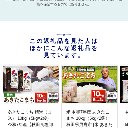
能を保証するものではありません。
この返礼品を見た人は
ほかにこんな返礼品を
見ています。
あきたこまち 精米（白
米 令和7年産 あきたこ
米） 10kg（5kg×2袋）
まち 10kg（5kg×2袋）
令和7年産【秋田食糧卸
秋田県男鹿市 [米 あきた
5