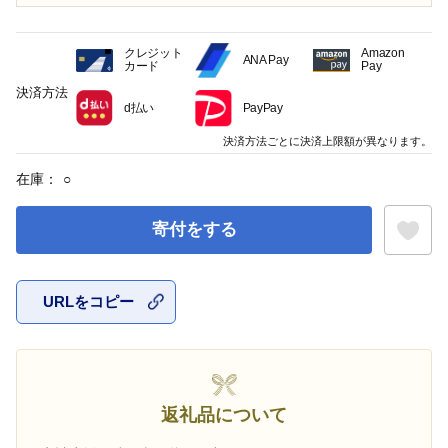
クレジット
Amazon
ANA Pay
カード
Pay
決済方法
d払い
PayPay
決済方法ごとに決済上限額が異なります。
在庫：
○
寄付をする
URLをコピー
お気に入
返礼品について