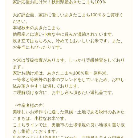
家計応援お助け米！秋田県産あきたこまち100％
大好評企画、家計に優しいあきたこまち100％をご賞味く
ださい。
本場秋田のあきたこまち
他県産とは違い小粒な中に旨みが濃縮されています。
炊き立てはもちろん、冷めてもおいしいお米です。また、
お弁当にもぴったりです。
お米は等級検査があります。しっかり等級検査をしており
ます。
家計お助け米は、あきたこまち100％単一原料米。
一等米と等級外のお米のブレンドをしているため、お申し
込み頂きやすく提供しております。
ご理解頂ける方に、お申し込み頂きたい返礼品です。
〈生産者様の声〉
美味しいお米作りに適した気候・土地である秋田のあきた
こまちは、小粒なお米です。
こまちラインでは、男鹿市の土壌環境の良い地域を選り抜
きし集荷しております。
生産者たちは土壌環境にこだわり、収穫量を考えた密植え