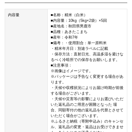
内容量
■名称：精米（白米）
■内容量：10kg（5kg×2袋）×5回
■産地名：秋田県男鹿市
■品種：あきたこまち
■産年：令和7年
■備考：・使用割合：単一原料米
・精米年月日：別途ラベルに記載
・保存方法：直射日光、高温多湿を避けな
るべく冷暗所での保存をお願いします。
■注意事項：
※画像はイメージです。
※パッケージは予告なく変更する場合があ
ります。
・天候や収穫状況によりお届け時期が前後
する場合がございます。
・天候や災害等の影響によりお選びいただ
いた返礼品のご用意が困難となった 場
合、同額寄付の他の返礼品を代替とさせて
いただく場合がございます。
※ふるさと納税（寄附申込み）のキャンセ
ル、返礼品の変更・返品はお受けできませ