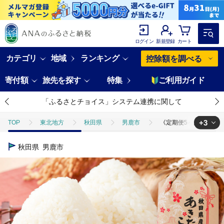
ログイン
新規登録
カート
カテゴリ
地域
ランキング
控除額を調べる
寄付額
旅先を探す
特集
ご利用ガイド
「ふるさとチョイス」システム連携に関して
+3
TOP
東北地方
秋田県
男鹿市
《定期便5ヶ月》令和7年
TOP
米・穀物
米
精米
《定期便5ヶ月》令和7年産 【白
秋田県
男鹿市
TOP
米・穀物
米
あきたこまち
《定期便5ヶ月》令和7
TOP
定期便
米(定期便)
《定期便5ヶ月》令和7年産 【白米】家