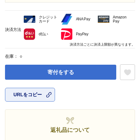
クレジット
Amazon
ANA Pay
カード
Pay
決済方法
d払い
PayPay
決済方法ごとに決済上限額が異なります。
在庫：
○
寄付をする
URLをコピー
お気に入
返礼品について