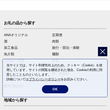
お礼の品から探す
ANAオリジナル
定期便
酒
肉類
加工食品
旅行・宿泊・体験
魚介類
麺類
日用品・雑貨
野菜
当サイトでは、サイト利便性向上のため、クッキー（Cookie）を使
パン・菓子類
電化製品
用しています。サイトの閲覧を継続された場合、Cookieの利用に同
フルーツ
卵・乳製品
意したことものといたします。
詳細については
プライバシーポリシー
をお読みください。
ファッション
米・穀物
飲料(酒以外)
返礼品なし
OK
地域から探す