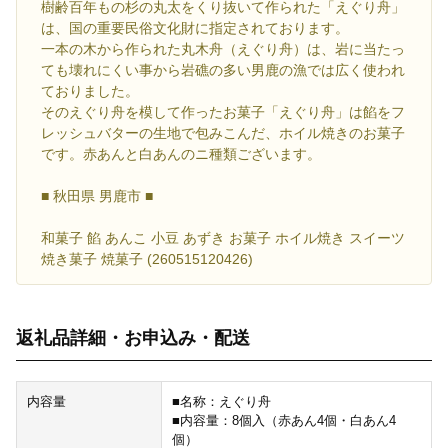
樹齢百年もの杉の丸太をくり抜いて作られた「えぐり舟」
は、国の重要民俗文化財に指定されております。
一本の木から作られた丸木舟（えぐり舟）は、岩に当たっ
ても壊れにくい事から岩礁の多い男鹿の漁では広く使われ
ておりました。
そのえぐり舟を模して作ったお菓子「えぐり舟」は餡をフ
レッシュバターの生地で包みこんだ、ホイル焼きのお菓子
です。赤あんと白あんのニ種類ございます。
■ 秋田県 男鹿市 ■
和菓子 餡 あんこ 小豆 あずき お菓子 ホイル焼き スイーツ
焼き菓子 焼菓子 (260515120426)
返礼品詳細・お申込み・配送
内容量
■名称：えぐり舟
■内容量：8個入（赤あん4個・白あん4
個）