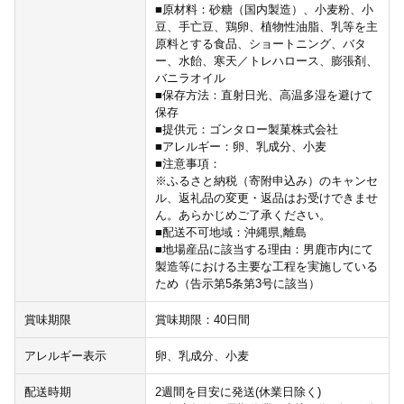
■原材料：砂糖（国内製造）、小麦粉、小
豆、手亡豆、鶏卵、植物性油脂、乳等を主
原料とする食品、ショートニング、バタ
ー、水飴、寒天／トレハロース、膨張剤、
バニラオイル
■保存方法：直射日光、高温多湿を避けて
保存
■提供元：ゴンタロー製菓株式会社
■アレルギー：卵、乳成分、小麦
■注意事項：
※ふるさと納税（寄附申込み）のキャンセ
ル、返礼品の変更・返品はお受けできませ
ん。あらかじめご了承ください。
■配送不可地域：沖縄県,離島
■地場産品に該当する理由：男鹿市内にて
製造等における主要な工程を実施している
ため（告示第5条第3号に該当）
賞味期限
賞味期限：40日間
アレルギー表示
卵、乳成分、小麦
配送時期
2週間を目安に発送(休業日除く)