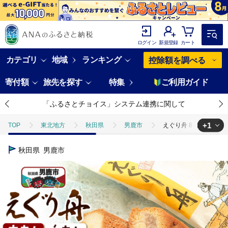
ログイン
新規登録
カート
カテゴリ
地域
ランキング
控除額を調べる
寄付額
旅先を探す
特集
ご利用ガイド
「ふるさとチョイス」システム連携に関して
+1
TOP
東北地方
秋田県
男鹿市
えぐり舟 8個入（赤あん
TOP
パン・菓子類
洋菓子
焼き菓子
えぐり舟 8個入（
秋田県
男鹿市