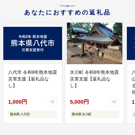
あなたにおすすめの返礼品
八代市 令和8年熊本地震
氷川町 令和8年熊本地震
災害支援【返礼品な
災害支援【返礼品な
し】
し】
1,000円
5,000円
1
熊本県 八代市
熊本県 氷川町