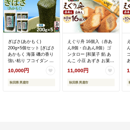
ぎばさ(あかもく)
えぐり舟 16個入（赤あ
200g×5個セット [ぎばさ
ん8個・白あん8個）ゴ
あかもく 海藻 磯の香り
ンタロー [和菓子 餡 あ
強い粘り フコイダン フ
んこ 小豆 あずき お菓子
コキサンチン 高栄養価
ホイル焼き スイーツ 焼
10,000円
11,000円
1
食物繊維 シャキシャキ
き菓子 焼菓子]
食感 秋田県 男鹿市]
秋田県 男鹿市
秋田県 男鹿市