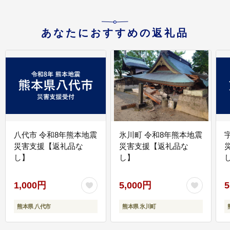
あなたにおすすめの返礼品
八代市 令和8年熊本地震
氷川町 令和8年熊本地震
災害支援【返礼品な
災害支援【返礼品な
し】
し】
し
1,000円
5,000円
5
熊本県 八代市
熊本県 氷川町