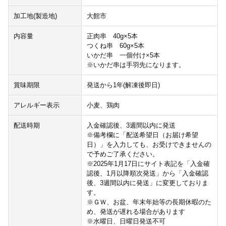
加工地(製造地)
大館市
内容量
正肉串 40g×5本
つくね串 60g×5本
いかだ串 一個付け×5本
※いかだ串は手羽先になります。
賞味期限
発送から1年(解凍後即日)
アレルギー表示
小麦、鶏肉
配送時期
入金確認後、3週間以内に発送
※備考欄に「配送希望日（お届け希望
日）」を入力しても、お受けできませんの
で予めご了承ください。
※2025年1月17日にサイト表記を「入金確
認後、1月以降順次発送」から「入金確認
後、3週間以内に発送」に変更しておりま
す。
※ＧＷ、お盆、年末年始等の長期休暇のた
め、発送が遅れる場合があります
※水曜日、日曜日発送不可