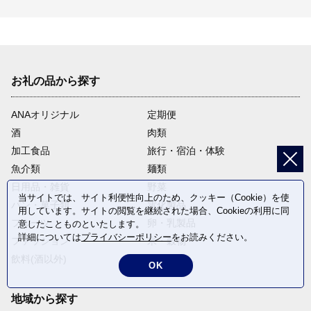
お礼の品から探す
ANAオリジナル
定期便
酒
肉類
加工食品
旅行・宿泊・体験
魚介類
麺類
日用品・雑貨
野菜
当サイトでは、サイト利便性向上のため、クッキー（Cookie）を使
パン・菓子類
電化製品
用しています。サイトの閲覧を継続された場合、Cookieの利用に同
フルーツ
卵・乳製品
意したことものといたします。
詳細については
プライバシーポリシー
をお読みください。
ファッション
米・穀物
飲料(酒以外)
返礼品なし
OK
地域から探す