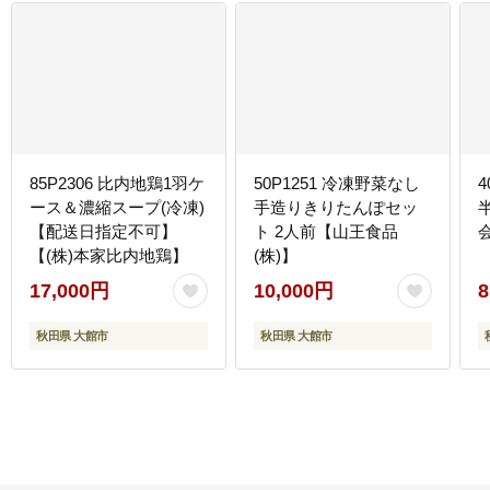
85P2306 比内地鶏1羽ケ
50P1251 冷凍野菜なし
ース＆濃縮スープ(冷凍)
手造りきりたんぽセッ
【配送日指定不可】
ト 2人前【山王食品
【(株)本家比内地鶏】
(株)】
17,000円
10,000円
8
秋田県 大館市
秋田県 大館市