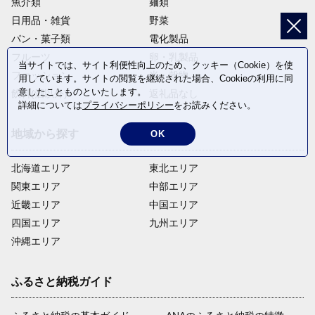
魚介類
麺類
日用品・雑貨
野菜
パン・菓子類
電化製品
フルーツ
卵・乳製品
当サイトでは、サイト利便性向上のため、クッキー（Cookie）を使
ファッション
米・穀物
用しています。サイトの閲覧を継続された場合、Cookieの利用に同
意したことものといたします。
飲料(酒以外)
返礼品なし
詳細については
プライバシーポリシー
をお読みください。
地域から探す
OK
北海道エリア
東北エリア
関東エリア
中部エリア
近畿エリア
中国エリア
四国エリア
九州エリア
沖縄エリア
ふるさと納税ガイド