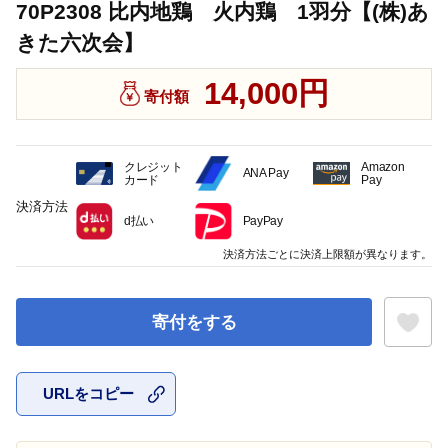
70P2308 比内地鶏 火内鶏 1羽分【(株)あ
きた六次会】
14,000円
寄付額
クレジット
Amazon
ANA Pay
カード
Pay
決済方法
d払い
PayPay
決済方法ごとに決済上限額が異なります。
寄付をする
URLをコピー
お気に入