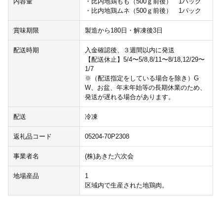
内容量
・比内地鶏もも（500ｇ前後） 1パック
・比内地鶏ムネ（500ｇ前後） 1パック
賞味期限
製造から180日・解凍後3日
配送時期
入金確認後、３週間以内に発送
【配送休止】5/4〜5/8,8/11〜8/18,12/29〜
1/7
※（配送指定をしている場合を除き）G
W、お盆、年末年始等の長期休業のため、
発送が遅れる場合があります。
配送
冷凍
返礼品コード
05204-70P2308
事業者名
(株)あきた六次会
地場産品
1
区域内で生産された地鶏肉。