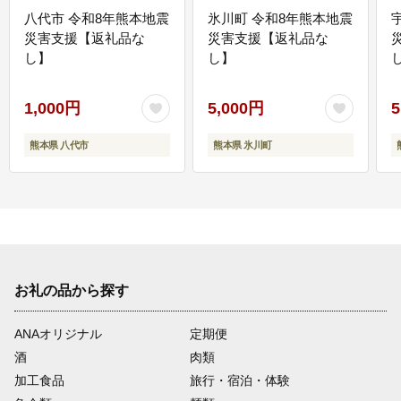
八代市 令和8年熊本地震
氷川町 令和8年熊本地震
災害支援【返礼品な
災害支援【返礼品な
し】
し】
し
1,000円
5,000円
5
熊本県 八代市
熊本県 氷川町
お礼の品から探す
ANAオリジナル
定期便
酒
肉類
加工食品
旅行・宿泊・体験