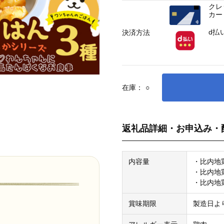
クレ
カー
d払
決済方法
在庫：
○
返礼品詳細・お申込み・
内容量
・比内地鶏
・比内地鶏
・比内地鶏
賞味期限
製造日よ