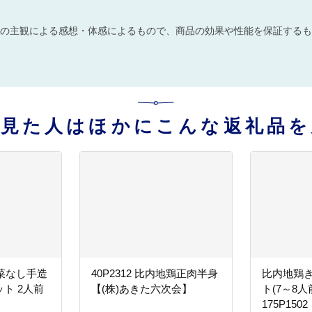
の主観による感想・体感によるもので、商品の効果や性能を保証するも
を見た人はほかにこんな返礼品を
野菜なし手造
40P2312 比内地鶏正肉半身
比内地鶏
ト 2人前
【(株)あきた六次会】
ト(7～8
】
175P15