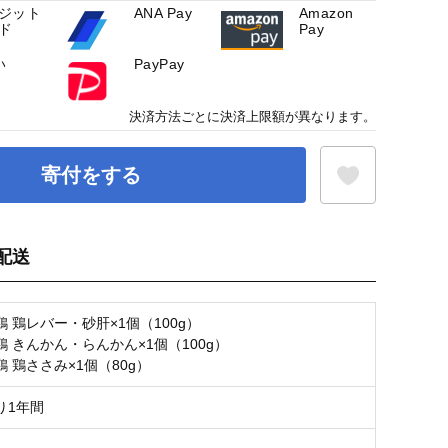
ジット
ANA Pay
Amazon
ド
Pay
い
PayPay
決済方法ごとに決済上限額が異なります。
寄付をする
配送
お気に入り登録
 鶏レバー・砂肝×1個（100g）
 きんかん・らんかん×1個（100g）
 鶏ささみ×1個（80g）
り1年間