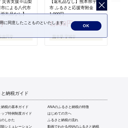
 災害支援※山梨
【返礼品なし】熊本県宇城
田市による八代市
市 ふるさと応援寄附金
【返礼品なし】
1,000円
円
1,000円
の利用に同意したことものといたします。
OK
士吉田市
熊本県 宇城市
さと納税ガイド
と納税の基本ガイド
ANAのふるさと納税の特徴
トップ特例制度ガイド
はじめての方へ
告のしかた
ふるさと納税の流れ
限額シミュレーション
動画でわかるANAのふるさと納税