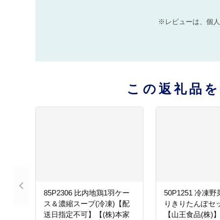
※レビューは、個人
この返礼品
85P2306 比内地鶏1羽ケー
50P1251 冷凍
ス＆濃縮スープ(冷凍)【配
りきりたんぽセッ
送日指定不可】【(株)本家
【山王食品(株)