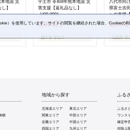
熊本地震 災
宇土市 令和8年熊本地震 災
八代市向け
なし】
害支援【返礼品なし】
県富士吉
_U00-0001
への支援
5,000円
1,000
kie）を使用しています。サイトの閲覧を継続された場合、Cookie
。
熊本県 宇土市
山梨県 富
地域から探す
ふる
北海道エリア
東北エリア
ふるさ
体験
関東エリア
中部エリア
ワンス
近畿エリア
中国エリア
確定申
四国エリア
九州エリア
控除上