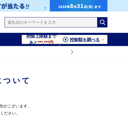
控除上限額まで
控除額を調べる
あと
***,***円
について
能性がございます。
ください。