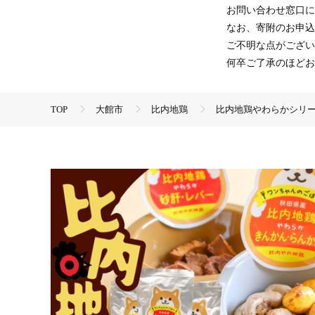
お問い合わせ窓口に
なお、寄附のお申込
ご不明な点がござい
何卒ご了承のほどお
TOP
大館市
比内地鶏
比内地鶏やわらかシリーズ
TOP
肉
比内地鶏やわらかシリーズ ワンちゃんのごはん
TOP
肉
鶏肉
地鶏
比内地鶏やわらかシリー