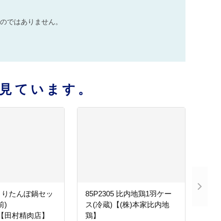
のではありません。
見ています。
きりたんぽ鍋セッ
85P2305 比内地鶏1羽ケー
人前)
ス(冷蔵)【(株)本家比内地
02【田村精肉店】
鶏】