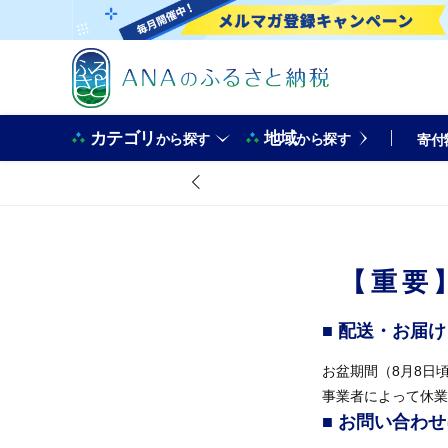
カテゴリ
地域
から探す
から探す
寄付
【重要
■ 配送・お届
お盆期間（8月8日
事業者によって休業
■ お問い合わ