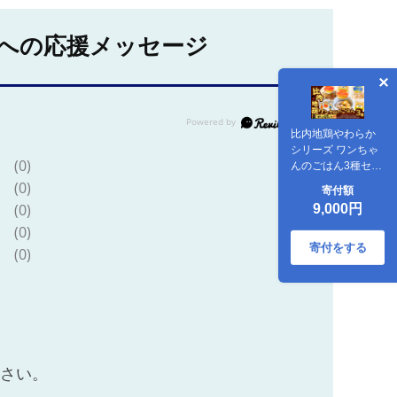
への応援メッセージ
比内地鶏やわらか
シリーズ ワンちゃ
(0)
んのごはん3種セッ
ト 45P7804【秋
(0)
寄付額
田比内や(株)】
(0)
9,000円
(0)
寄付をする
(0)
ださい。