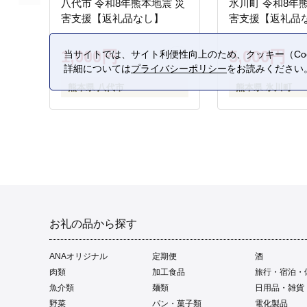
八代市 令和8年熊本地震 災
氷川町 令和8年
害支援【返礼品なし】
害支援【返礼品
1,000円
5,000円
当サイトでは、サイト利便性向上のため、クッキー（Coo
詳細については
プライバシーポリシー
をお読みください
熊本県 八代市
熊本県 氷川町
お礼の品から探す
ANAオリジナル
定期便
酒
肉類
加工食品
旅行・宿泊・
魚介類
麺類
日用品・雑貨
野菜
パン・菓子類
電化製品