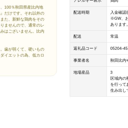
アレルギー表示
鶏肉
、100％秋田県産比内地
配送時期
入金確認
鶏』だけです。それ以外の
※GW、
。また、新鮮な鶏肉をその
あります
おりませんので、通常のレ
臭みはございません。比内
配送
常温
返礼品コード
05204-4
い。歯が弱くて、硬いもの
、ダイエットの為、低カロ
事業者名
秋田比内や
地場産品
3
区域内の
を行って
生み出し