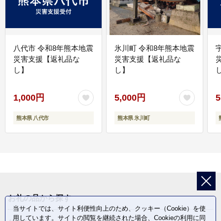
八代市 令和8年熊本地震
氷川町 令和8年熊本地震
災害支援【返礼品な
災害支援【返礼品な
し】
し】
し
1,000円
5,000円
5
熊本県 八代市
熊本県 氷川町
お礼の品から探す
当サイトでは、サイト利便性向上のため、クッキー（Cookie）を使
用しています。サイトの閲覧を継続された場合、Cookieの利用に同