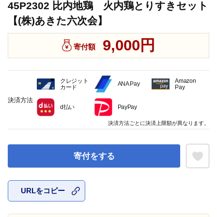
45P2302 比内地鶏 火内鶏とりすきセット
【(株)あきた六次会】
9,000円
寄付額
クレジット
Amazon
ANA Pay
カード
Pay
決済方法
d払い
PayPay
決済方法ごとに決済上限額が異なります。
寄付をする
URLをコピー
お気に入