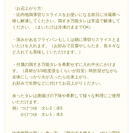
〈お召上がり方〉
・比内地鶏薄切りスライスをお使いになる前日に冷蔵庫へ
移し解凍してください。鶏すき万能タレは常温で解凍して
ください。（まいたけは冷凍のままでOK）
・深みがあるフライパンもしくは鍋に薄切りスライスとま
いたけを入れます。（お好みで豆腐やしらたき、長ネギな
ど入れても美味しくいただけます。）
・付属の鶏すき万能タレを希釈せずに入れ中火にかけま
す。（具材が1/3程度浸るくらいが目安）時折混ぜながら
全体にしっかり火が入ったら出来上がり。
お好みで生卵などに付けてお召上がりください。
余ったタレは唐揚げの下味や希釈して様々な料理にご使用
いただけます。
例）つけつゆ タレ2：水5
かけつゆ タレ1：水3