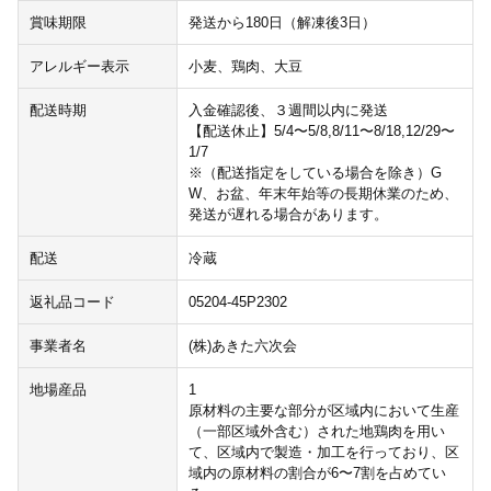
賞味期限
発送から180日（解凍後3日）
アレルギー表示
小麦、鶏肉、大豆
配送時期
入金確認後、３週間以内に発送
【配送休止】5/4〜5/8,8/11〜8/18,12/29〜
1/7
※（配送指定をしている場合を除き）G
W、お盆、年末年始等の長期休業のため、
発送が遅れる場合があります。
配送
冷蔵
返礼品コード
05204-45P2302
事業者名
(株)あきた六次会
地場産品
1
原材料の主要な部分が区域内において生産
（一部区域外含む）された地鶏肉を用い
て、区域内で製造・加工を行っており、区
域内の原材料の割合が6〜7割を占めてい