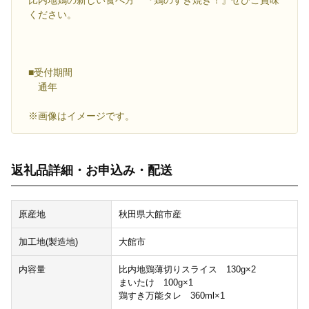
比内地鶏の新しい食べ方 『鶏のすき焼き！』ぜひご賞味
ください。
■受付期間
通年
※画像はイメージです。
返礼品詳細・お申込み・配送
原産地
秋田県大館市産
加工地(製造地)
大館市
内容量
比内地鶏薄切りスライス 130g×2
まいたけ 100g×1
鶏すき万能タレ 360ml×1