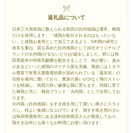
返礼品について
日本三大美味鶏に数えられる秋田の比内地鶏は通常、雌鶏
だけを使用します。「雄鶏が処分されるのはもったいな
い」と雄鶏も食用として加工できるよう、5年間の研究と
改良を重ね、質を高めた比内地鶏として自社オリジナルブ
ランドの火内鶏(ぴるないどり)が誕生しました。餌には秋
田県産米や特殊乳酸菌を配合することで、肉が硬い、臭み
があるといった雄鶏のマイナス面を克服。鶏舎にはミネラ
ル豊富で有害元素吸着効果が認められている「凝灰岩」の
石粉を場内に撒いており、糞尿の臭いが少なく鶏のストレ
スを軽減し、肉質の良い健康な鶏に育ちます。同様に育て
た雌鶏と共に、独自ブランド「火内鶏」として出荷してお
ります。
火内鶏（比内地鶏）をすき焼き用に丁度いい厚さにスライ
スし、程よい食感に仕上げています。鶏すき焼き用のタレ
は秋田県鹿角市にある浅利佐助商店さんが製造しており、
鶏すき以外にも様々なお料理にお使い頂けます。