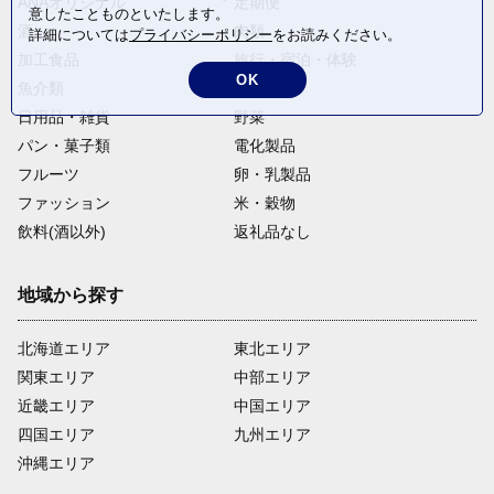
ANAオリジナル
定期便
意したことものといたします。
酒
肉類
詳細については
プライバシーポリシー
をお読みください。
加工食品
旅行・宿泊・体験
OK
魚介類
麺類
日用品・雑貨
野菜
パン・菓子類
電化製品
フルーツ
卵・乳製品
ファッション
米・穀物
飲料(酒以外)
返礼品なし
地域から探す
北海道エリア
東北エリア
関東エリア
中部エリア
近畿エリア
中国エリア
四国エリア
九州エリア
沖縄エリア