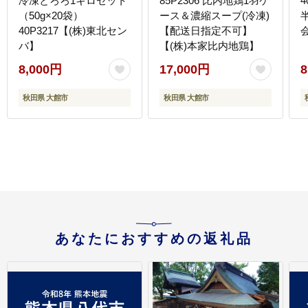
冷凍とろろ1キロセット
85P2306 比内地鶏1羽ケ
（50g×20袋）
ース＆濃縮スープ(冷凍)
40P3217【(株)東北セン
【配送日指定不可】
バ】
【(株)本家比内地鶏】
8,000円
17,000円
8
秋田県 大館市
秋田県 大館市
あなたにおすすめの返礼品