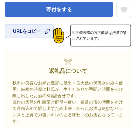
寄付をする
URLをコピー
※20歳未満の方の飲酒は法律で禁
お気に入
止されています。
返礼品について
秋田の良質なお米と豊富に湧出する天然の伏流水のみを使
用し厳寒の時期に杜氏が、生もと造りで手間と時間をかけ
醸し出したお酒の3種詰合せです。
蔵付の天然の乳酸菌と酵母を使い、通常の倍の時間をかけ
て丹精込めて醸し出すため出来上がったお酒は絶妙なバラ
ンスと上質で力強いキレのある味わいのお酒となっていま
す。