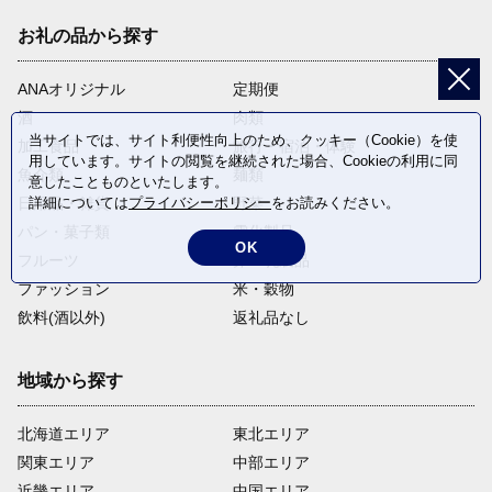
お礼の品から探す
ANAオリジナル
定期便
酒
肉類
当サイトでは、サイト利便性向上のため、クッキー（Cookie）を使
加工食品
旅行・宿泊・体験
用しています。サイトの閲覧を継続された場合、Cookieの利用に同
魚介類
麺類
意したことものといたします。
詳細については
プライバシーポリシー
をお読みください。
日用品・雑貨
野菜
パン・菓子類
電化製品
OK
フルーツ
卵・乳製品
ファッション
米・穀物
飲料(酒以外)
返礼品なし
地域から探す
北海道エリア
東北エリア
関東エリア
中部エリア
近畿エリア
中国エリア