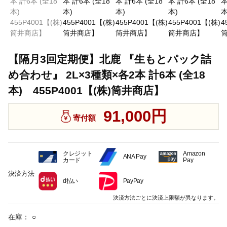
【隔月3回定期便】北鹿 『生もとパック詰
め合わせ』 2L×3種類×各2本 計6本 (全18
本) 455P4001【(株)筒井商店】
91,000円
寄付額
クレジット
Amazon
ANA Pay
カード
Pay
決済方法
d払い
PayPay
決済方法ごとに決済上限額が異なります。
在庫：
○