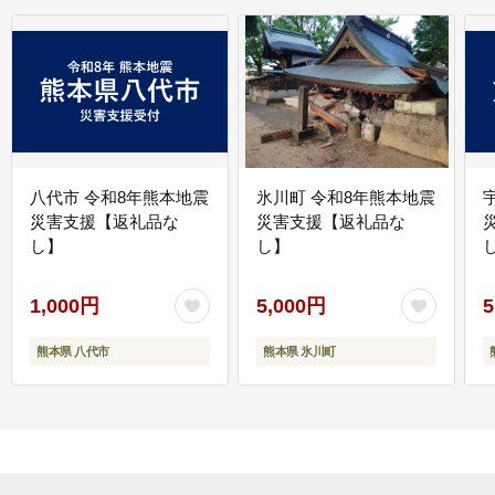
八代市 令和8年熊本地震
氷川町 令和8年熊本地震
災害支援【返礼品な
災害支援【返礼品な
し】
し】
し
1,000円
5,000円
5
熊本県 八代市
熊本県 氷川町