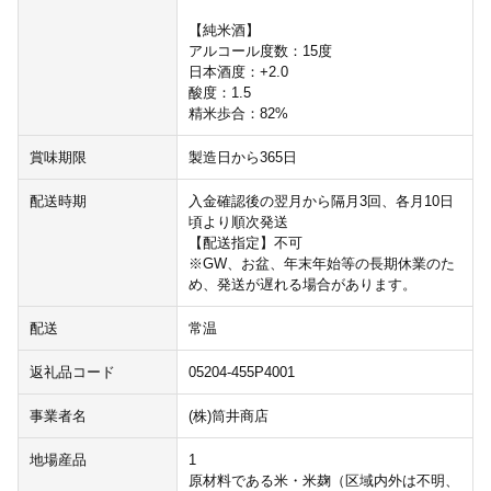
【純米酒】
アルコール度数：15度
日本酒度：+2.0
酸度：1.5
精米歩合：82%
賞味期限
製造日から365日
配送時期
入金確認後の翌月から隔月3回、各月10日
頃より順次発送
【配送指定】不可
※GW、お盆、年末年始等の長期休業のた
め、発送が遅れる場合があります。
配送
常温
返礼品コード
05204-455P4001
事業者名
(株)筒井商店
地場産品
1
原材料である米・米麹（区域内外は不明、