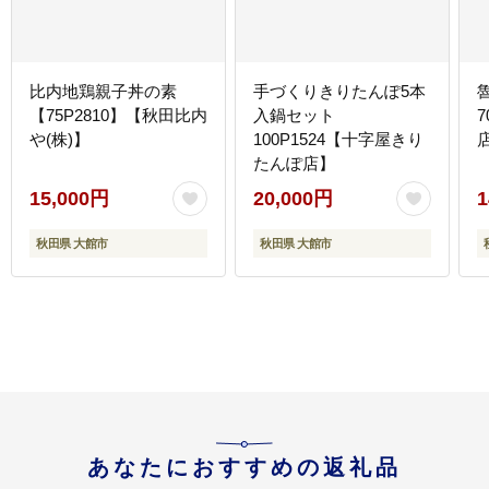
比内地鶏親子丼の素
手づくりきりたんぽ5本
【75P2810】【秋田比内
入鍋セット
7
や(株)】
100P1524【十字屋きり
たんぽ店】
15,000円
20,000円
1
秋田県 大館市
秋田県 大館市
あなたにおすすめの返礼品