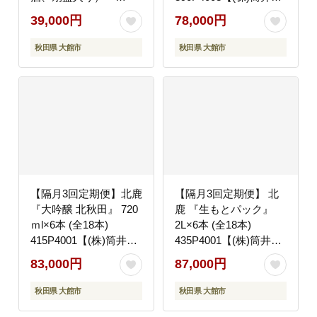
【195P4001】【(株)筒
店】
39,000円
78,000円
井商店】
秋田県 大館市
秋田県 大館市
【隔月3回定期便】北鹿
【隔月3回定期便】 北
『大吟醸 北秋田』 720
鹿 『生もとパック』
ｍl×6本 (全18本)
2L×6本 (全18本)
415P4001【(株)筒井商
435P4001【(株)筒井商
店】
店】
83,000円
87,000円
秋田県 大館市
秋田県 大館市