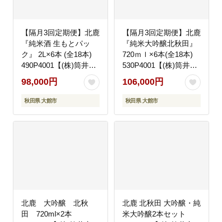
【隔月3回定期便】北鹿
【隔月3回定期便】北鹿
『純米酒 生もとパッ
『純米大吟醸北秋田』
ク』 2L×6本 (全18本)
720ｍｌ×6本(全18本)
490P4001【(株)筒井商
530P4001【(株)筒井商
店】
店】
98,000円
106,000円
秋田県 大館市
秋田県 大館市
北鹿 大吟醸 北秋
北鹿 北秋田 大吟醸・純
田 720ml×2本
米大吟醸2本セット