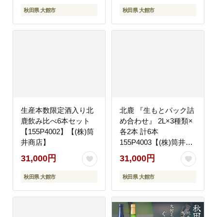
秋田県 大館市
秋田県 大館市
生産本数限定酒入り北
北鹿 『生もとパック詰
鹿飲み比べ6本セット
め合わせ』 2L×3種類×
【155P4002】【(株)筒
各2本 計6本
井商店】
155P4003【(株)筒井商
店】
31,000円
31,000円
秋田県 大館市
秋田県 大館市