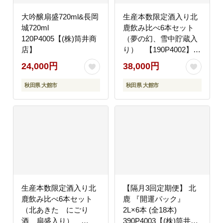
大吟醸扇盛720ml&長岡
生産本数限定酒入り北
城720ml
鹿飲み比べ6本セット
120P4005【(株)筒井商
（夢の幻、雪中貯蔵入
店】
り） 【190P4002】
【(株)筒井商店】
24,000円
38,000円
秋田県 大館市
秋田県 大館市
生産本数限定酒入り北
【隔月3回定期便】 北
鹿飲み比べ6本セット
鹿 『開運パック』
（北あきた にごり
2L×6本 (全18本)
酒、扇盛入り）
390P4003【(株)筒井商