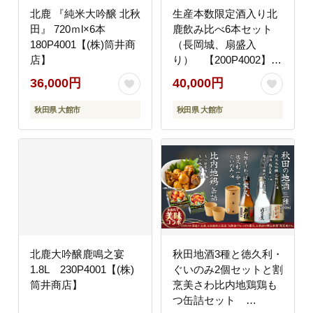
北鹿 『純米大吟醸 北秋
生産本数限定酒入り北
田』 720ｍl×6本
鹿飲み比べ6本セット
180P4001【(株)筒井商
（長岡城、扇盛入
店】
り） 【200P4002】
【(株)筒井商店】
36,000円
40,000円
秋田県 大館市
秋田県 大館市
北鹿大吟醸鹿鳴之宴
秋田地酒3種と徳久利・
1.8L 230P4001【(株)
ぐいのみ2個セットと割
筒井商店】
烹美さわ比内地鶏鶏も
つ缶詰セット