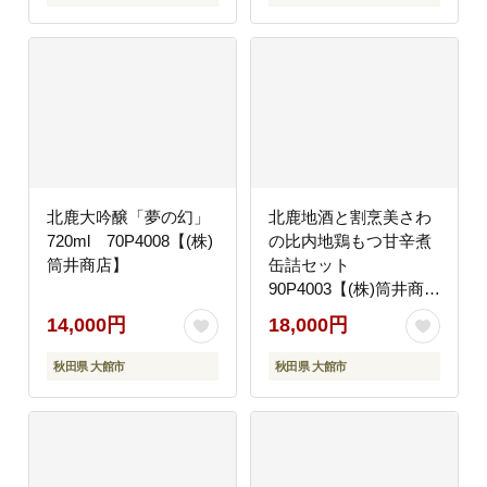
北鹿大吟醸「夢の幻」
北鹿地酒と割烹美さわ
720ml 70P4008【(株)
の比内地鶏もつ甘辛煮
筒井商店】
缶詰セット
90P4003【(株)筒井商
店】
14,000円
18,000円
秋田県 大館市
秋田県 大館市