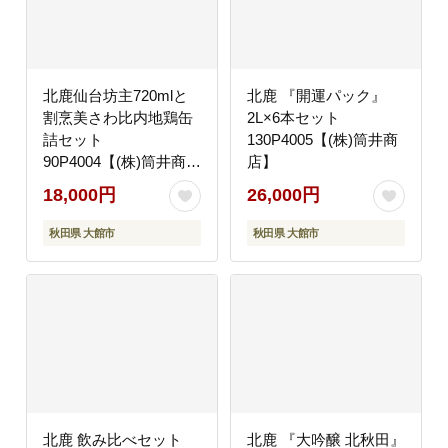
北鹿仙台坊主720mlと
北鹿 『開運パック』
割烹美さわ比内地鶏缶
2L×6本セット
詰セット
130P4005【(株)筒井商
90P4004【(株)筒井商
店】
店】
18,000円
26,000円
秋田県 大館市
秋田県 大館市
北鹿 飲み比べセット
北鹿 『大吟醸 北秋田』