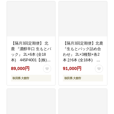
【隔月3回定期便】 北
【隔月3回定期便】北鹿
鹿 『濃醇辛口 生もとパ
『生もとパック詰め合
ック』 2L×6本 (全18
わせ』 2L×3種類×各2
本) 445P4001【(株)筒
本 計6本 (全18本)
井商店】
455P4001【(株)筒井商
89,000円
91,000円
店】
秋田県 大館市
秋田県 大館市