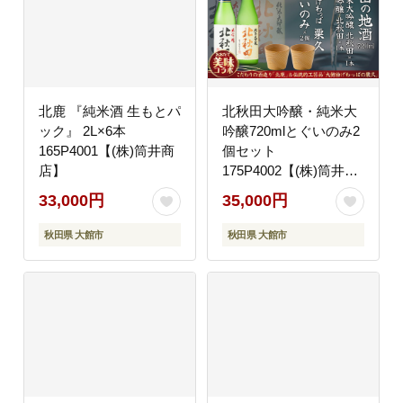
北鹿 『純米酒 生もとパ
北秋田大吟醸・純米大
ック』 2L×6本
吟醸720mlとぐいのみ2
165P4001【(株)筒井商
個セット
店】
175P4002【(株)筒井商
店】
33,000円
35,000円
秋田県 大館市
秋田県 大館市