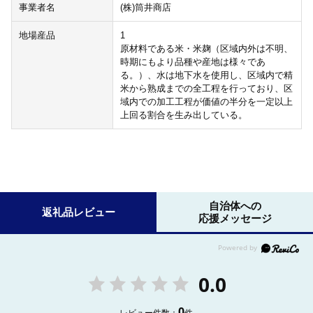
事業者名
(株)筒井商店
地場産品
1
原材料である米・米麹（区域内外は不明、
時期にもより品種や産地は様々であ
る。）、水は地下水を使用し、区域内で精
米から熟成までの全工程を行っており、区
域内での加工工程が価値の半分を一定以上
上回る割合を生み出している。
自治体への
返礼品レビュー
応援メッセージ
0.0
0
レビュー件数：
件