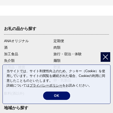
お礼の品から探す
ANAオリジナル
定期便
酒
肉類
加工食品
旅行・宿泊・体験
魚介類
麺類
日用品・雑貨
野菜
当サイトでは、サイト利便性向上のため、クッキー（Cookie）を使
パン・菓子類
電化製品
用しています。サイトの閲覧を継続された場合、Cookieの利用に同
フルーツ
卵・乳製品
意したことものといたします。
詳細については
プライバシーポリシー
をお読みください。
ファッション
米・穀物
飲料(酒以外)
返礼品なし
OK
地域から探す