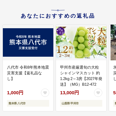
あなたにおすすめの返礼品
八代市 令和8年熊本地震
甲州市産厳選旬の大粒
災害支援【返礼品な
シャインマスカット 約
し】
1.2kg 2～3房【2027年発
送】（MG）B12-472
1,000円
13,000円
5
熊本県 八代市
山梨県 甲州市