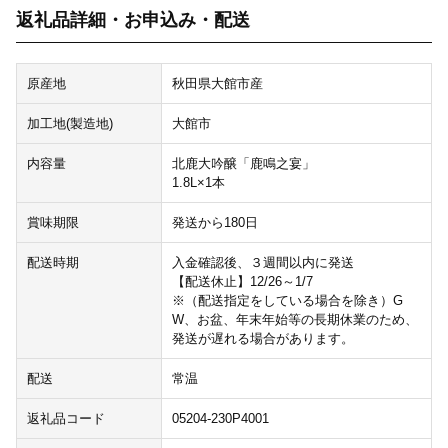
返礼品詳細・お申込み・配送
原産地
秋田県大館市産
加工地(製造地)
大館市
内容量
北鹿大吟醸「鹿鳴之宴」
1.8L×1本
賞味期限
発送から180日
配送時期
入金確認後、３週間以内に発送
【配送休止】12/26～1/7
※（配送指定をしている場合を除き）G
W、お盆、年末年始等の長期休業のため、
発送が遅れる場合があります。
配送
常温
返礼品コード
05204-230P4001