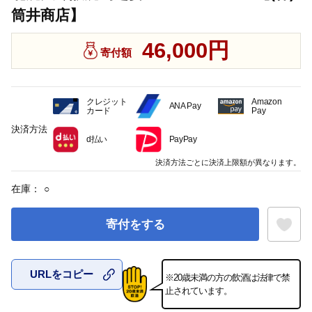
筒井商店】
46,000円
寄付額
クレジット
Amazon
ANA Pay
カード
Pay
決済方法
d払い
PayPay
決済方法ごとに決済上限額が異なります。
在庫：
○
寄付をする
URLをコピー
※20歳未満の方の飲酒は法律で禁
お気に入
止されています。