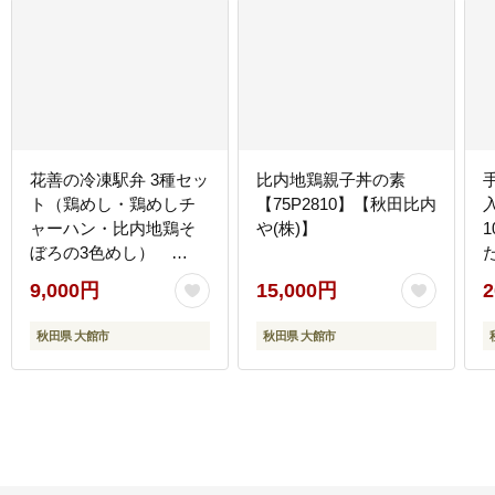
花善の冷凍駅弁 3種セッ
比内地鶏親子丼の素
ト（鶏めし・鶏めしチ
【75P2810】【秋田比内
ャーハン・比内地鶏そ
や(株)】
ぼろの3色めし）
45P2805【(株)花善】
9,000円
15,000円
2
秋田県 大館市
秋田県 大館市