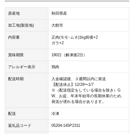
原産地
秋田県産
加工地(製造地)
大館市
内容量
正肉(モモ･ムネ)1kg前後×2
ガラ×2
賞味期限
180日（解凍後2日）
アレルギー表示
鶏肉
配送時期
入金確認後、３週間以内に発送
【配送休止】12/29〜1/7
※（配送指定をしている場合を除き）G
W、お盆、年末年始等の長期休業のため、
発送が遅れる場合があります。
配送
冷凍
返礼品コード
05204-145P2311