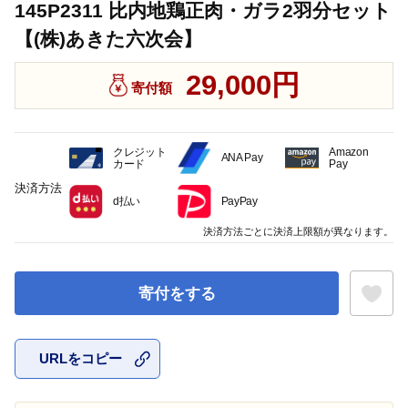
145P2311 比内地鶏正肉・ガラ2羽分セット
【(株)あきた六次会】
29,000円
寄付額
クレジット
Amazon
ANA Pay
カード
Pay
決済方法
d払い
PayPay
決済方法ごとに決済上限額が異なります。
寄付をする
URLをコピー
お気に入