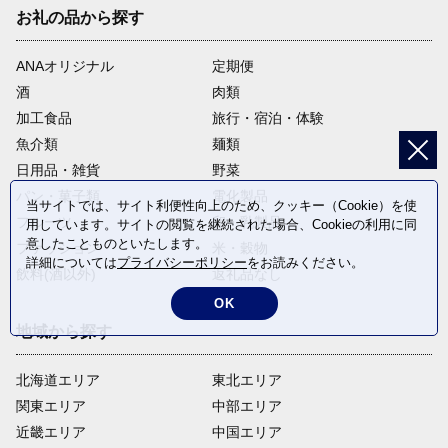
お礼の品から探す
ANAオリジナル
定期便
酒
肉類
加工食品
旅行・宿泊・体験
魚介類
麺類
日用品・雑貨
野菜
パン・菓子類
電化製品
当サイトでは、サイト利便性向上のため、クッキー（Cookie）を使
フルーツ
卵・乳製品
用しています。サイトの閲覧を継続された場合、Cookieの利用に同
意したことものといたします。
ファッション
米・穀物
詳細については
プライバシーポリシー
をお読みください。
飲料(酒以外)
返礼品なし
OK
地域から探す
北海道エリア
東北エリア
関東エリア
中部エリア
近畿エリア
中国エリア