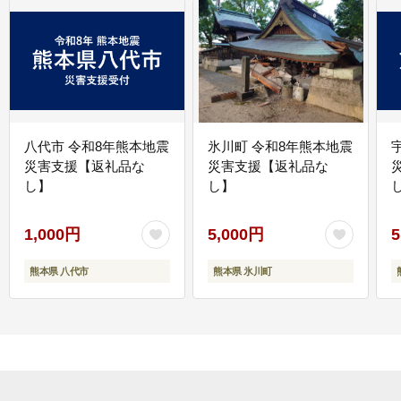
八代市 令和8年熊本地震
氷川町 令和8年熊本地震
災害支援【返礼品な
災害支援【返礼品な
し】
し】
し
1,000円
5,000円
5
熊本県 八代市
熊本県 氷川町