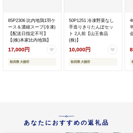
85P2306 比内地鶏1羽ケ
50P1251 冷凍野菜なし
ース＆濃縮スープ(冷凍)
手造りきりたんぽセッ
【配送日指定不可】
ト 2人前【山王食品
【(株)本家比内地鶏】
(株)】
17,000円
10,000円
8
秋田県 大館市
秋田県 大館市
あなたにおすすめの返礼品