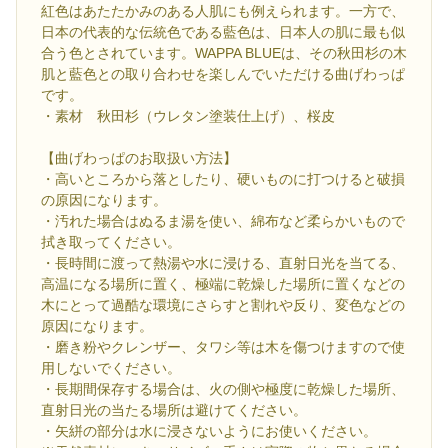
紅色はあたたかみのある人肌にも例えられます。一方で、
日本の代表的な伝統色である藍色は、日本人の肌に最も似
合う色とされています。WAPPA BLUEは、その秋田杉の木
肌と藍色との取り合わせを楽しんでいただける曲げわっぱ
です。
・素材 秋田杉（ウレタン塗装仕上げ）、桜皮
【曲げわっぱのお取扱い方法】
・高いところから落としたり、硬いものに打つけると破損
の原因になります。
・汚れた場合はぬるま湯を使い、綿布など柔らかいもので
拭き取ってください。
・長時間に渡って熱湯や水に浸ける、直射日光を当てる、
高温になる場所に置く、極端に乾燥した場所に置くなどの
木にとって過酷な環境にさらすと割れや反り、変色などの
原因になります。
・磨き粉やクレンザー、タワシ等は木を傷つけますので使
用しないでください。
・長期間保存する場合は、火の側や極度に乾燥した場所、
直射日光の当たる場所は避けてください。
・矢絣の部分は水に浸さないようにお使いください。