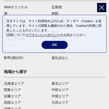
ANAオリジナル
定期便
酒
肉類
加工食品
旅行・宿泊・体験
当サイトでは、サイト利便性向上のため、クッキー（Cookie）を使
用しています。サイトの閲覧を継続された場合、Cookieの利用に同
魚介類
麺類
意したことものといたします。
日用品・雑貨
野菜
詳細については
プライバシーポリシー
をお読みください。
パン・菓子類
電化製品
フルーツ
卵・乳製品
OK
ファッション
米・穀物
飲料(酒以外)
返礼品なし
地域から探す
北海道エリア
東北エリア
関東エリア
中部エリア
近畿エリア
中国エリア
四国エリア
九州エリア
沖縄エリア