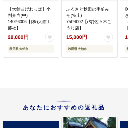
【大館曲げわっぱ】小
ふるさと秋田の手前み
判弁当(中)
そ(特上)
140P6006【(株)大館工
75P4002【(有)佐々木こ
芸社】
うじ店】
【
28,000円
15,000円
1
秋田県 大館市
秋田県 大館市
あなたにおすすめの返礼品