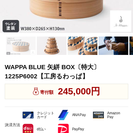
WAPPA BLUE 矢絣 BOX〔特大〕
1225P6002【工房るわっぱ】
245,000円
寄付額
クレジット
Amazon
ANA Pay
カード
Pay
決済方法
d払い
PayPay