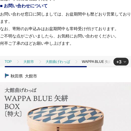
■ お問い合わせについて
お問い合わせ窓口に関しましては、お盆期間中も暦どおり営業しており
ます。
なお、寄附のお申込みはお盆期間中も常時受け付けております。
ご不明な点がございましたら、お気軽にお問い合わせください。
何卒ご了承のほどお願い申し上げます。
+3
TOP
大館市
大館曲げわっぱ
WAPPA BLUE 矢絣 BOX〔
TOP
日用品・雑貨
WAPPA BLUE 矢絣 BOX〔特大〕 1225P6
秋田県
大館市
TOP
日用品・雑貨
キッチン用品
WAPPA BLUE 矢絣 BO
TOP
日用品・雑貨
伝統工芸品
WAPPA BLUE 矢絣 BOX