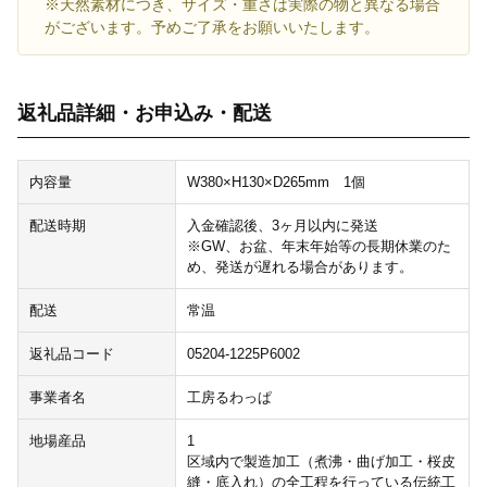
※天然素材につき、サイズ・重さは実際の物と異なる場合
がございます。予めご了承をお願いいたします。
返礼品詳細・お申込み・配送
内容量
W380×H130×D265mm 1個
配送時期
入金確認後、3ヶ月以内に発送
※GW、お盆、年末年始等の長期休業のた
め、発送が遅れる場合があります。
配送
常温
返礼品コード
05204-1225P6002
事業者名
工房るわっぱ
地場産品
1
区域内で製造加工（煮沸・曲げ加工・桜皮
縫・底入れ）の全工程を行っている伝統工