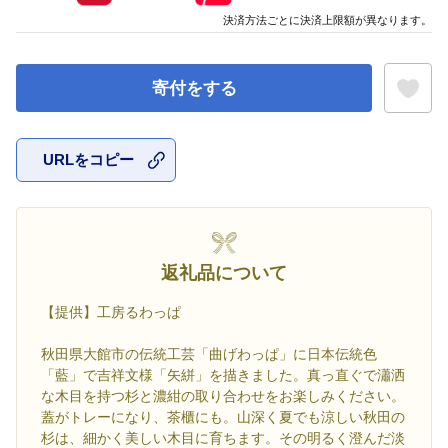
決済方法ごとに決済上限額が異なります。
寄付をする
URLをコピー
お気に入
返礼品について
【提供】工房るわっぱ
秋田県大館市の伝統工芸「曲げわっぱ」に日本伝統色
「藍」で吉祥文様「矢絣」を描きました。真っ直ぐで瀟洒
な木目を持つ杉と濃紺の取り合わせをお楽しみください。
蓋がトレーになり、茶櫃にも。山深く夏でも涼しい秋田の
杉は、細かく美しい木目に育ちます。その明るく澄んだ淡