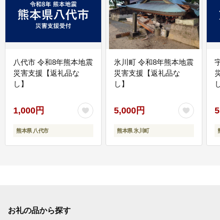
八代市 令和8年熊本地震
氷川町 令和8年熊本地震
災害支援【返礼品な
災害支援【返礼品な
し】
し】
し
1,000円
5,000円
5
熊本県 八代市
熊本県 氷川町
お礼の品から探す