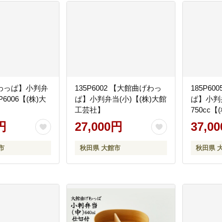
わっぱ】小判弁
135P6002 【大館曲げわっ
185P6
P6006【(株)大
ぱ】小判弁当(小)【(株)大館
ぱ】小判
工芸社】
750cc
円
27,000円
37,0
市
秋田県 大館市
秋田県 