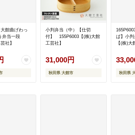
1 【大館曲げわっ
小判弁当（中）【仕切
165P6
う弁当一段
付】 155P6003【(株)大館
ぱ】小判
工芸社】
工芸社】
【(株)
円
31,000円
33,0
市
秋田県 大館市
秋田県 