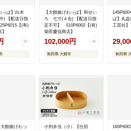
わっぱ】白木
【大館曲げわっぱ】和せい
145P6
中) 【配送日指
ろ 七寸(４合) 【配送日指
ぱ】丸盆(
5P6015【(有)
定不可】 510P6002【(有)
工芸社】
店】
柴田慶信商店】
円
102,000円
29,0
市
秋田県 大館市
秋田県 
8 【大館曲げわっ
小判弁当（小）【仕切
160P6