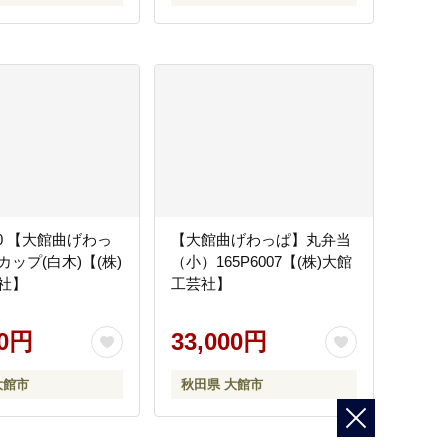
010 【大館曲げわっ
【大館曲げわっぱ】丸弁当
ップ(白木)【(株)
（小）165P6007【(株)大館
社】
工芸社】
00円
33,000円
大館市
秋田県 大館市