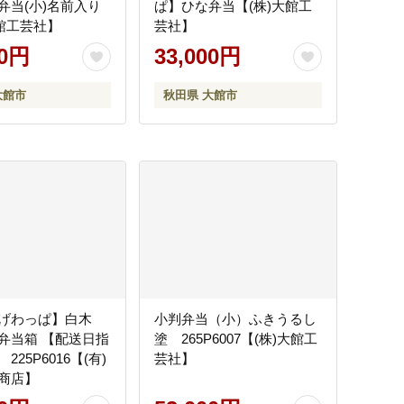
弁当(小)名前入り
ぱ】ひな弁当【(株)大館工
大館工芸社】
芸社】
00円
33,000円
大館市
秋田県 大館市
曲げわっぱ】白木
小判弁当（小）ふきうるし
弁当箱 【配送日指
塗 265P6007【(株)大館工
225P6016【(有)
芸社】
商店】