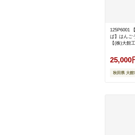
125P600
ぱ】はんご
【(株)大館
25,000
秋田県 大館