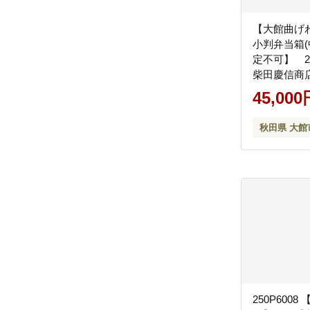
【大館曲げ
小判弁当箱(
定不可】 22
柴田慶信商
45,000
秋田県 大館
250P600