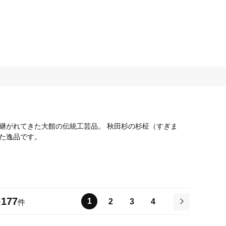
継がれてきた大館の伝統工芸品。 秋田杉の杉柾（すぎま
た逸品です。
177
1
2
3
4
全
件
次