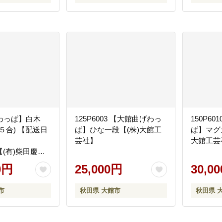
わっぱ】白木
125P6003 【大館曲げわっ
150P6
５合) 【配送日
ぱ】ひな一段【(株)大館工
ぱ】マグカ
】
芸社】
大館工芸
1【(有)柴田慶信
0円
25,000円
30,0
市
秋田県 大館市
秋田県 