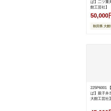
ぱ】二ツ重丸
館工芸社】
50,000
秋田県 大館
225P600
ぱ】親子弁当
大館工芸社