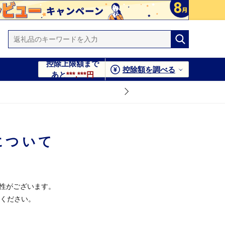
控除上限額まで
控除額を調べる
あと
***,***円
について
能性がございます。
ください。