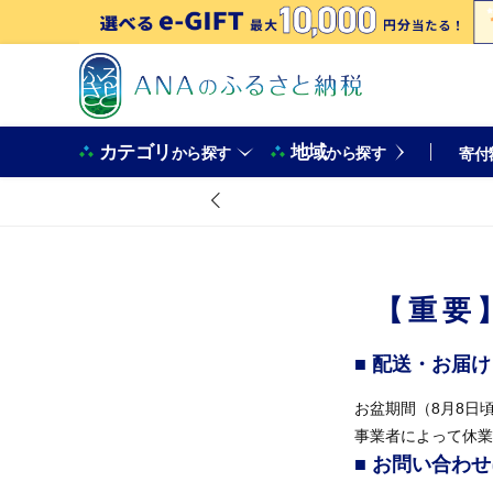
カテゴリ
地域
から探す
から探す
寄付
【重要
■ 配送・お届
お盆期間（8月8日
事業者によって休業
■ お問い合わ