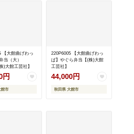
005 【大館曲げわっ
220P6005 【大館曲げわっ
弁当（大）
ぱ】やぐら弁当【(株)大館
【(株)大館工芸社】
工芸社】
00円
44,000円
大館市
秋田県 大館市