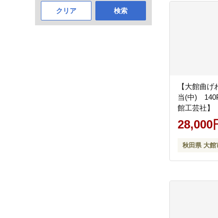
クリア
検索
【大館曲げ
当(中) 140
館工芸社】
28,000
秋田県 大館