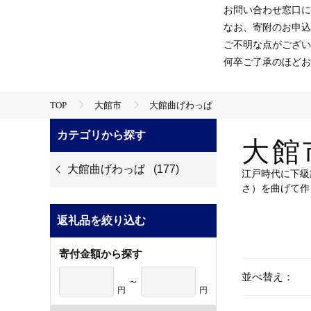
お問い合わせ窓口に
なお、寄附のお申込
ご不明な点がござい
何卒ご了承のほどお
TOP
大館市
大館曲げわっぱ
カテゴリから探す
大館
大館曲げわっぱ
(177)
江戸時代に下級
さ）を曲げて作
返礼品を絞り込む
寄付金額から探す
並べ替え：
～
円
円