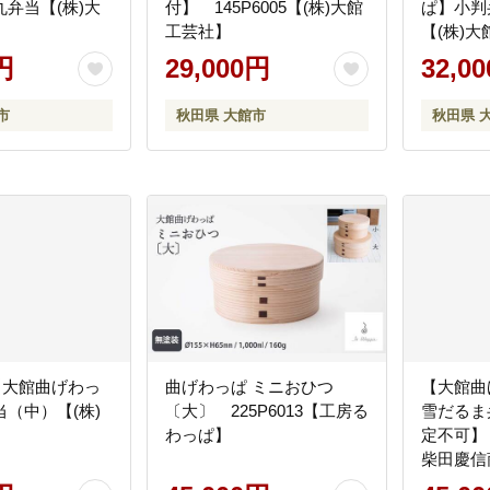
弁当【(株)大
付】 145P6005【(株)大館
ぱ】小判
工芸社】
【(株)
円
29,000円
32,0
市
秋田県 大館市
秋田県 
1 【大館曲げわっ
曲げわっぱ ミニおひつ
【大館
（中）【(株)
〔大〕 225P6013【工房る
雪だるま
】
わっぱ】
定不可】 
柴田慶信