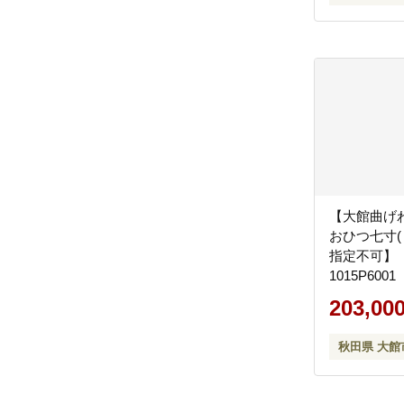
【大館曲げ
おひつ七寸(
指定不可
1015P600
商店】
203,00
秋田県 大館