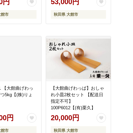
00円
53,000円
大館市
秋田県 大館市
001 【大館曲げわっ
【大館曲げわっぱ】おしゃ
つ5kg【(株)りょ
れ小皿2枚セット 【配送日
指定不可】
100P6012【(有)栗久】
000円
20,000円
大館市
秋田県 大館市