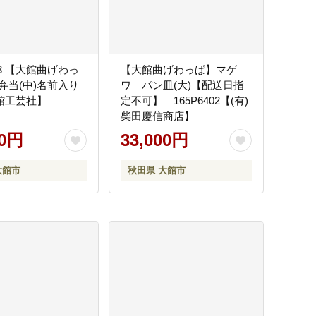
003 【大館曲げわっ
【大館曲げわっぱ】マゲ
弁当(中)名前入り
ワ パン皿(大)【配送日指
大館工芸社】
定不可】 165P6402【(有)
柴田慶信商店】
00円
33,000円
大館市
秋田県 大館市