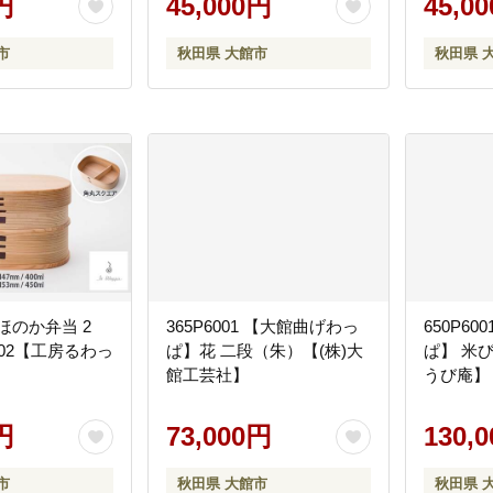
円
45,000円
45,0
市
秋田県 大館市
秋田県 
ほのか弁当 2
365P6001 【大館曲げわっ
650P6
002【工房るわっ
ぱ】花 二段（朱）【(株)大
ぱ】 米び
館工芸社】
うび庵】
円
73,000円
130,
市
秋田県 大館市
秋田県 