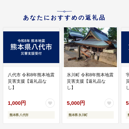
あなたにおすすめの返礼品
八代市 令和8年熊本地震
氷川町 令和8年熊本地震
災害支援【返礼品な
災害支援【返礼品な
し】
し】
し
1,000円
5,000円
5
熊本県 八代市
熊本県 氷川町