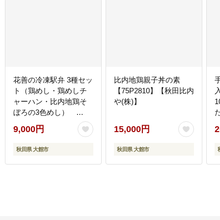
花善の冷凍駅弁 3種セッ
比内地鶏親子丼の素
ト（鶏めし・鶏めしチ
【75P2810】【秋田比内
ャーハン・比内地鶏そ
や(株)】
ぼろの3色めし）
45P2805【(株)花善】
9,000円
15,000円
2
秋田県 大館市
秋田県 大館市