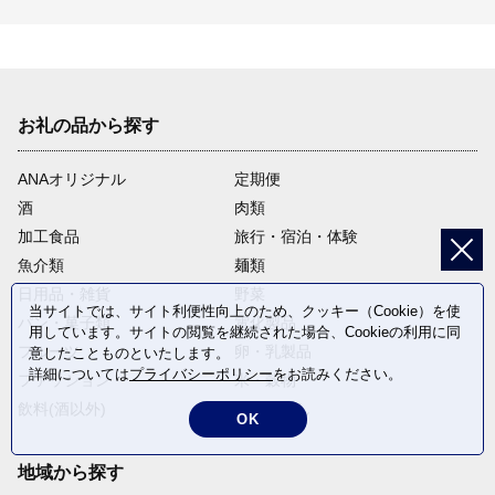
お礼の品から探す
ANAオリジナル
定期便
酒
肉類
加工食品
旅行・宿泊・体験
魚介類
麺類
日用品・雑貨
野菜
当サイトでは、サイト利便性向上のため、クッキー（Cookie）を使
パン・菓子類
電化製品
用しています。サイトの閲覧を継続された場合、Cookieの利用に同
フルーツ
卵・乳製品
意したことものといたします。
詳細については
プライバシーポリシー
をお読みください。
ファッション
米・穀物
飲料(酒以外)
返礼品なし
OK
地域から探す