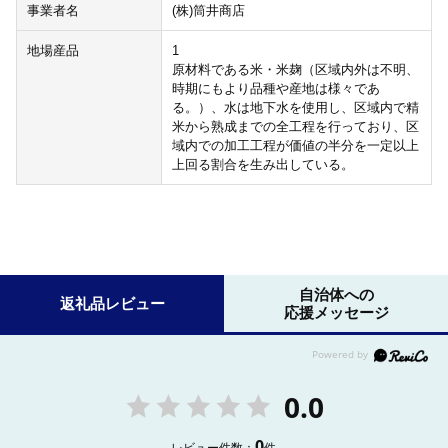
事業者名
(株)筒井商店
地場産品
1
原材料である米・米麹（区域内外は不明、
時期にもより品種や産地は様々であ
る。）、水は地下水を使用し、区域内で精
米から熟成までの全工程を行っており、区
域内での加工工程が価値の半分を一定以上
上回る割合を生み出している。
自治体への
返礼品レビュー
応援メッセージ
0.0
0
レビュー件数：
件