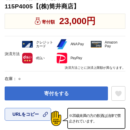
115P4005【(株)筒井商店】
23,000円
寄付額
クレジット
Amazon
ANA Pay
カード
Pay
決済方法
d払い
PayPay
決済方法ごとに決済上限額が異なります。
在庫：
○
寄付をする
URLをコピー
※20歳未満の方の飲酒は法律で禁
お気に入
止されています。