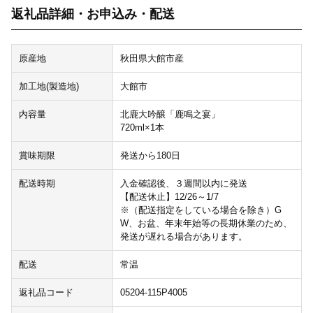
返礼品詳細・お申込み・配送
原産地
秋田県大館市産
加工地(製造地)
大館市
内容量
北鹿大吟醸「鹿鳴之宴」
720ml×1本
賞味期限
発送から180日
配送時期
入金確認後、３週間以内に発送
【配送休止】12/26～1/7
※（配送指定をしている場合を除き）G
W、お盆、年末年始等の長期休業のため、
発送が遅れる場合があります。
配送
常温
返礼品コード
05204-115P4005