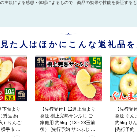
の主観による感想・体感によるもので、商品の効果や性能を保証するも
を見た人はほかにこんな返礼品を
月下旬より
【先行受付】12月上旬より
【先行受付
じ秀品 約
発送 樹上完熟サンふじ ご
発送 ぐん
0個入）りんご
家庭用 約5kg（13～23玉前
約5kg り
 横手市 林
後） [先行予約 サンふじ サ
[先行予約
フルーツ 減
ンフジ 林檎 リンゴ 家庭用
ゴ 群馬名