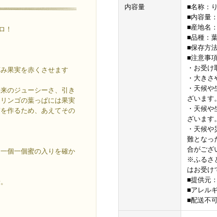
内容量
■名称：
■内容量：
■産地名
ロ！
■品種：
■保存方
■注意事
・お受け
摘み果実を赤くさせます
・大きさ
・天候や
本来のジューシーさ、引き
ざいます
。リンゴの葉っぱには果実
・天候や
実を作るため、あえてその
ざいます
・天候や
難となっ
合がござ
、一個一個蜜の入りを確か
※ふるさ
はお受け
■提供元
せ。
■アレル
■配送不