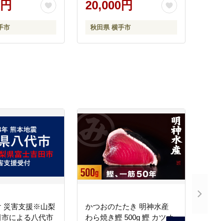
0円
20,000円
田産 秋田県産]
用 不揃い おまかせ 【りん
ご】特集]
手市
秋田県 横手市
 災害支援※山梨
かつおのたたき 明神水産
田市による八代市
わら焼き鰹 500g 鰹 カツオ