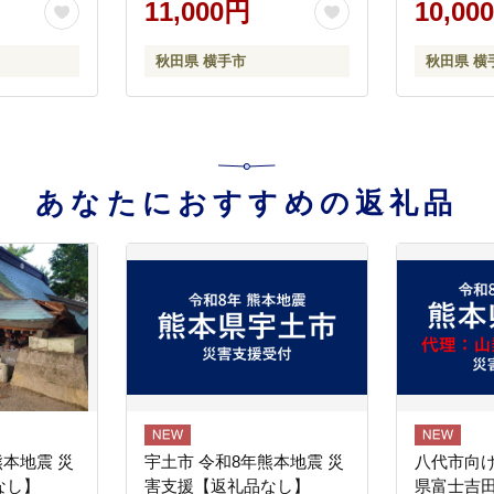
11,000円
10,00
栽培 無袋
不揃い おまかせ 【りん
横手産 秋
んふじ サ
ご】特集]
秋田県 横手市
秋田県 横
】特集]
あなたにおすすめの返礼品
熊本地震 災
宇土市 令和8年熊本地震 災
八代市向け
なし】
害支援【返礼品なし】
県富士吉