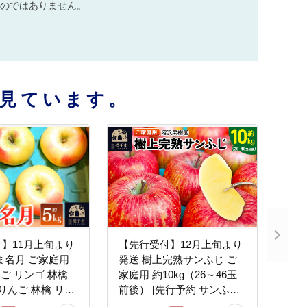
のではありません。
見ています。
】11月上旬より
【先行受付】12月上旬より
ま名月 ご家庭用
発送 樹上完熟サンふじ ご
んご リンゴ 林檎
家庭用 約10kg（26～46玉
 りんご 林檎 リン
前後） [先行予約 サンふじ
月 果物 フルーツ
サンフジ 林檎 リンゴ 家庭