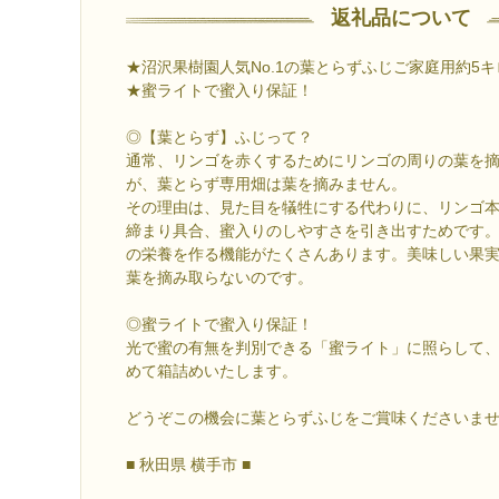
返礼品について
★沼沢果樹園人気No.1の葉とらずふじご家庭用約5キ
★蜜ライトで蜜入り保証！
◎【葉とらず】ふじって？
通常、リンゴを赤くするためにリンゴの周りの葉を
が、葉とらず専用畑は葉を摘みません。
その理由は、見た目を犠牲にする代わりに、リンゴ
締まり具合、蜜入りのしやすさを引き出すためです
の栄養を作る機能がたくさんあります。美味しい果
葉を摘み取らないのです。
◎蜜ライトで蜜入り保証！
光で蜜の有無を判別できる「蜜ライト」に照らして
めて箱詰めいたします。
どうぞこの機会に葉とらずふじをご賞味くださいま
■ 秋田県 横手市 ■