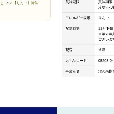
賞味期限
賞味期限
ふじ フジ 【りんご】特集
冷蔵2ヶ
アレルギー表示
りんご
配送時期
11月下
※年末年
ございま
配送
常温
返礼品コード
05203-04
事業者名
沼沢果樹