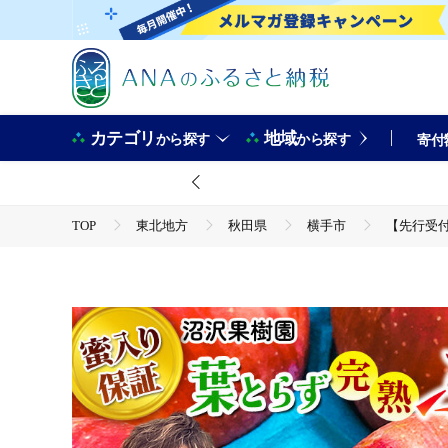
カテゴリ
地域
から探す
から探す
寄付
TOP
東北地方
秋田県
横手市
【先行受付
TOP
フルーツ
りんご
【先行受付】11月下旬より発送 《蜜ライトで蜜入り保証！》葉とらず完