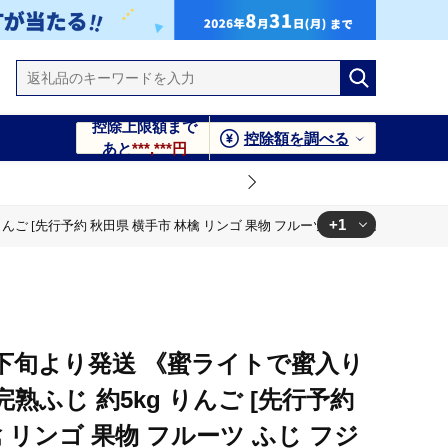
控除上限額まで
控除額を調べる
あと
***,***円
+1
 [先行予約 秋田県 横手市 林檎 リンゴ 果物 フルーツ ふじ フジ 【りんご
ツ ふじ フジ 【りんご】特集]
月下旬より発送 《蜜ライトで蜜入り
熟ふじ 約5kg りんご [先行予約
 リンゴ 果物 フルーツ ふじ フジ