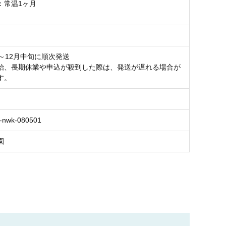
：常温1ヶ月
月
旬～12月中旬に順次発送
始、長期休業や申込が殺到した際は、発送が遅れる場合が
す。
-nwk-080501
園