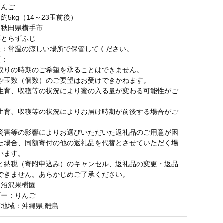
りんご
約5kg（14～23玉前後）
：秋田県横手市
葉とらずふじ
法：常温の涼しい場所で保管してください。
項：
取りの時期のご希望を承ることはできません。
や玉数（個数）のご要望はお受けできかねます。
生育、収穫等の状況により蜜の入る量が変わる可能性がご
。
生育、収穫等の状況によりお届け時期が前後する場合がご
。
災害等の影響によりお選びいただいた返礼品のご用意が困
た場合、同額寄付の他の返礼品を代替とさせていただく場
います。
と納税（寄附申込み）のキャンセル、返礼品の変更・返品
できません。あらかじめご了承ください。
：沼沢果樹園
ギー：りんご
可地域：沖縄県,離島