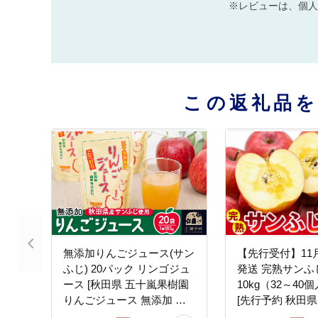
※レビューは、個人
この返礼品
無添加りんごジュース(サン
【先行受付】11
ふじ) 20パック リンゴジュ
発送 完熟サンふ
ース [秋田県 五十嵐果樹園
10kg（32～4
りんごジュース 無添加 り
[先行予約 秋田県
んご リンゴ 林檎 ストレー
檎 リンゴ 果物 