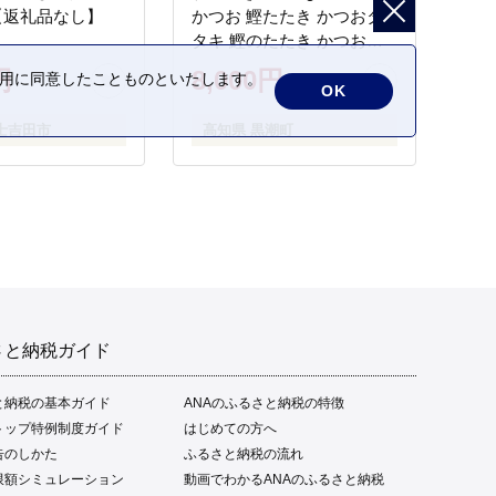
【返礼品なし】
かつお 鰹たたき かつおタ
タキ 鰹のたたき かつおの
タタキ 藁焼き わら焼き 魚
円
8,000円
の利用に同意したことものといたします。
さかな 海鮮 刺身 お刺身 冷
OK
凍 ご家庭用 グルメ 特産品
士吉田市
高知県 黒潮町
ご当地 本場 高知 黒潮町 ギ
フト 贈答品 人気 返礼品 ふ
るさと納税 魚介類 高知県
産 土佐名物 高知県 高評価
食卓 ご飯のお供 父の日 ギ
フト プレゼント[1669]
さと納税ガイド
と納税の基本ガイド
ANAのふるさと納税の特徴
トップ特例制度ガイド
はじめての方へ
告のしかた
ふるさと納税の流れ
限額シミュレーション
動画でわかるANAのふるさと納税