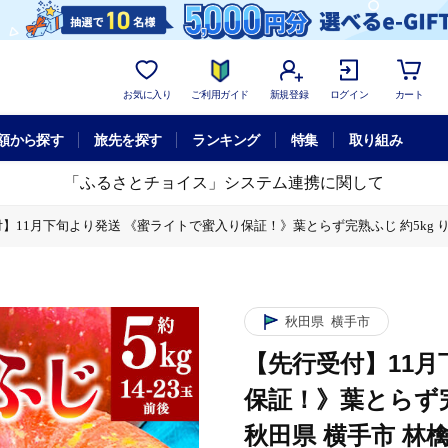
お気に入り
ご利用ガイド
新規登録
ログイン
カート
額から探す
旅先を探す
ランキング
特集
取り組み
「ふるさとチョイス」システム連携に関して
】11月下旬より発送 《蜜ライトで蜜入り保証！》葉とらず完熟ふじ 約5kg りんご
熟ふじ 約5kg りんご [先行予約 秋田県 横手市 林檎 リンゴ 果物 フルー
秋田県
横手市
【先行受付】11
保証！》葉とらず完
秋田県 横手市 林檎