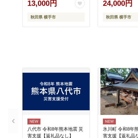
13,000円
24,000円
ト 無添加 果汁100%]
農薬栽培 有機質
栽培 サンふじ さ
秋田県 横手市
秋田県 横手市
ンフジ 【りんご
八代市 令和8年熊本地震 災
氷川町 令和8年
害支援【返礼品なし】
害支援【返礼品