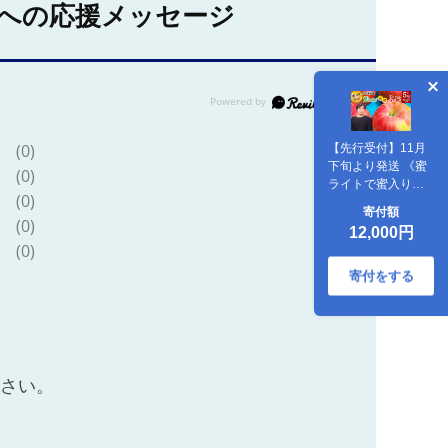
への応援メッセージ
(0)
【先行受付】11月
下旬より発送 《蜜
(0)
ライトで蜜入り保
(0)
証！》葉とらず完
寄付額
熟ふじ 約5kg りん
(0)
12,000円
ご [先行予約 秋田県
(0)
横手市 林檎 リンゴ
果物 フルーツ ふじ
寄付をする
フジ 【りんご】特
集]
ださい。