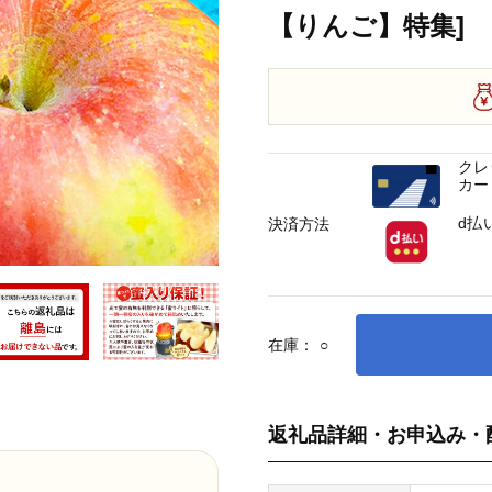
【りんご】特集]
クレ
カー
d払
決済方法
在庫：
○
返礼品詳細・お申込み・