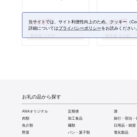
1,000円
5,000円
当サイトでは、サイト利便性向上のため、クッキー（Coo
詳細については
プライバシーポリシー
をお読みください
熊本県 八代市
熊本県 氷川町
お礼の品から探す
ANAオリジナル
定期便
酒
肉類
加工食品
旅行・宿泊・
魚介類
麺類
日用品・雑貨
野菜
パン・菓子類
電化製品