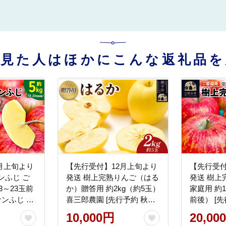
を見た人はほかにこんな返礼品を
月上旬より
【先行受付】12月上旬より
【先行受付
ンふじ ご
発送 樹上完熟りんご（はる
発送 樹上
3～23玉前
か）贈答用 約2kg（約5玉）
家庭用 約1
サンふじ サ
喜三郎農園 [先行予約 秋田
前後） [
ゴ 家庭用
県 横手市 林檎 リンゴ りん
サンフジ 
10,000円
20,00
 【りん
ご 果物 フルーツ 贈答用]
用 不揃い