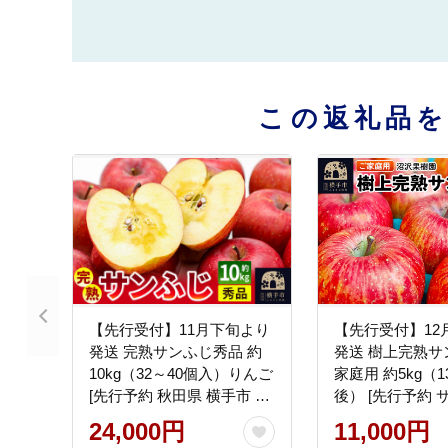
この返礼品
【先行受付】11月下旬より
【先行受付】12
発送 完熟サンふじ秀品 約
発送 樹上完熟サ
10kg（32～40個入）りんご
家庭用 約5kg（1
[先行予約 秋田県 横手市 林
後） [先行予約 
檎 リンゴ 果物 フルーツ 減
ンフジ 林檎 リン
24,000円
11,000円
農薬栽培 有機質栽培 無袋
不揃い おまかせ