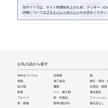
1,000円
5,000円
当サイトでは、サイト利便性向上のため、クッキー（Coo
詳細については
プライバシーポリシー
をお読みください
熊本県 八代市
熊本県 氷川町
お礼の品から探す
ANAオリジナル
定期便
酒
肉類
加工食品
旅行・宿泊・
魚介類
麺類
日用品・雑貨
野菜
パン・菓子類
電化製品
フルーツ
卵・乳製品
ファッション
米・穀物
飲料(酒以外)
返礼品なし