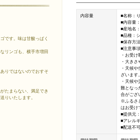
内容量
■名称：
■内容量：
■産地名
■品種：
ンゴです。味は甘酸っぱく
■保存方
■注意事
密なリンゴも、横手市増田
・お受け
・大きさ
・天候や
訳ありではないのでおすそ
ざいます
・天候や
難となっ
感がたまらない、満足でき
合がござ
お送りいたします。
※ふるさ
はお受け
■提供元
■アレル
■配送不