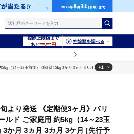
控除上限額まで
控除額を調べる
あと
***,***円
+1
4～23玉前後）×3回 計15kg 3か月 3ヵ月 3カ月 3ケ月 [先行予約 しな
3ケ月 [先行予約 しなのごーるど 林檎 りんご リンゴ 家庭用 不
旬より発送 《定期便3ヶ月》パリ
ルド ご家庭用 約5kg（14～23玉
g 3か月 3ヵ月 3カ月 3ケ月 [先行予