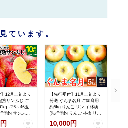
見ています。
】12月上旬より
【先行受付】11月上旬より
完熟サンふじ ご
発送 ぐんま名月 ご家庭用
0kg（26～46玉
約5kg りんご リンゴ 林檎
先行予約 サンふじ
[先行予約 りんご 林檎 リン
林檎 リンゴ 家庭
ゴ 群馬名月 果物 フルーツ
0円
10,000円
 おまかせ 【りん
横手産 秋田産 秋田県産]