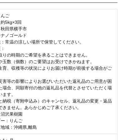
りんご
約5kg×3回
：秋田県横手市
シナノゴールド
法：常温の涼しい場所で保管してください。
項：
取りの時期のご希望を承ることはできません。
や玉数（個数）のご要望はお受けできかねます。
生育、収穫等の状況によりお届け時期が前後する場合がご
。
災害等の影響によりお選びいただいた返礼品のご用意が困
た場合、同額寄付の他の返礼品を代替とさせていただく場
います。
と納税（寄附申込み）のキャンセル、返礼品の変更・返品
できません。あらかじめご了承ください。
：沼沢果樹園
ギー：りんご
可地域：沖縄県,離島