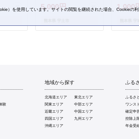
5,000円
1,000
kie）を使用しています。サイトの閲覧を継続された場合、Cookie
。
熊本県 宇土市
熊本県 宇
地域から探す
ふる
北海道エリア
東北エリア
ふるさ
体験
関東エリア
中部エリア
ワンス
近畿エリア
中国エリア
確定申
四国エリア
九州エリア
控除上
沖縄エリア
年金受