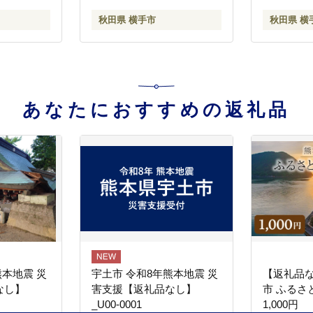
ご】特集]
秋田県 横手市
秋田県 横
あなたにおすすめの返礼品
熊本地震 災
宇土市 令和8年熊本地震 災
【返礼品
なし】
害支援【返礼品なし】
市 ふるさ
_U00-0001
1,000円