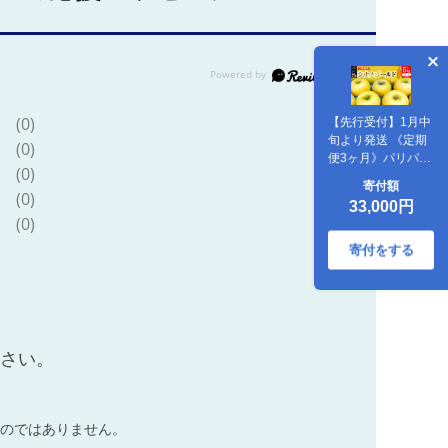
(0)
【先行受付】1月中
旬より発送 《定期
(0)
便3ヶ月》パリパリ
(0)
食感シナノゴール
寄付額
ド ご家庭用 約
(0)
33,000円
5kg（14～23玉前
(0)
後）×3回 計15kg 3
か月 3ヵ月 3カ月 3
寄付をする
ケ月 [先行予約 しな
のごーるど 林檎 り
んご リンゴ 家庭用
不揃い 定期便 【り
んご】特集]
ださい。
のではありません。