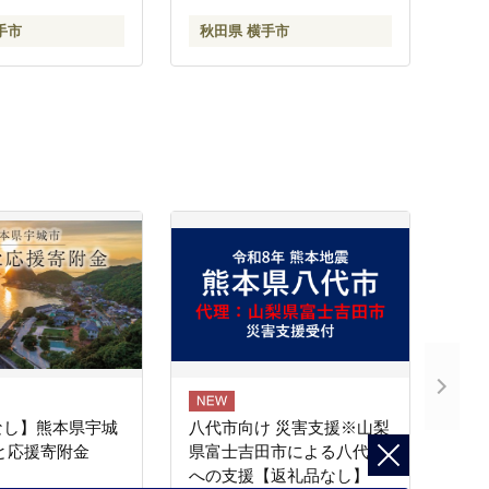
手市
秋田県 横手市
なし】熊本県宇城
八代市向け 災害支援※山梨
と応援寄附金
県富士吉田市による八代市
への支援【返礼品なし】