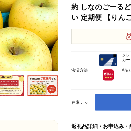
約 しなのごーるど
い 定期便 【りん
クレ
カー
d払
決済方法
在庫：
○
返礼品詳細・お申込み・