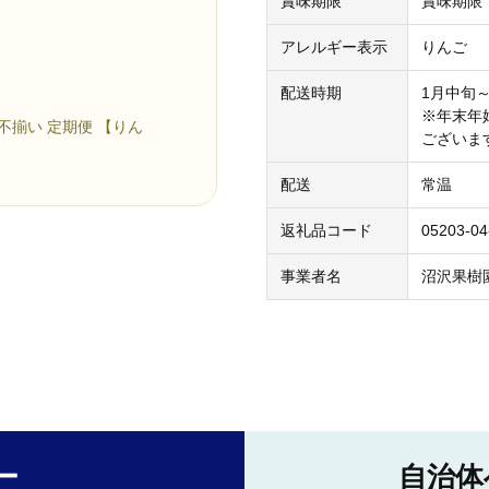
賞味期限
賞味期限
アレルギー表示
りんご
配送時期
1月中旬
※年末年
不揃い 定期便 【りん
ございま
配送
常温
返礼品コード
05203-04
事業者名
沼沢果樹
ー
自治体