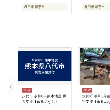
栽培 サンふじ さんふじ サ
ご】特集]
秋田県 横手市
秋田県 横手市
ンフジ 【りんご】特集]
八代市 令和8年熊本地震 災
氷川町 令和8年
害支援【返礼品なし】
害支援【返礼品