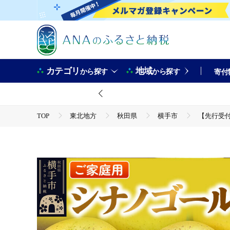
カテゴリ
地域
から探す
から探す
寄付
TOP
東北地方
秋田県
横手市
【先行受付
TOP
フルーツ
りんご
【先行受付】1月中旬より発送 《定期便3ヶ月》パリパリ食感シナノゴール
揃い 定期便 【りんご】特集]