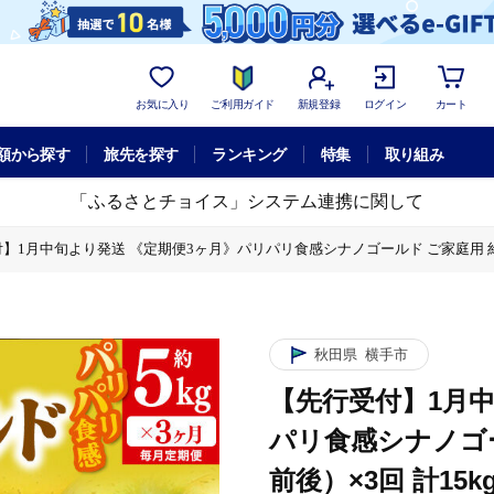
お気に入り
ご利用ガイド
新規登録
ログイン
カート
額から探す
旅先を探す
ランキング
特集
取り組み
「ふるさとチョイス」システム連携に関して
】1月中旬より発送 《定期便3ヶ月》パリパリ食感シナノゴールド ご家庭用 約5kg（1
ド ご家庭用 約5kg（14～23玉前後）×3回 計15kg 3か月 3ヵ月 3カ月 
秋田県
横手市
【先行受付】1月中
パリ食感シナノゴー
前後）×3回 計15k