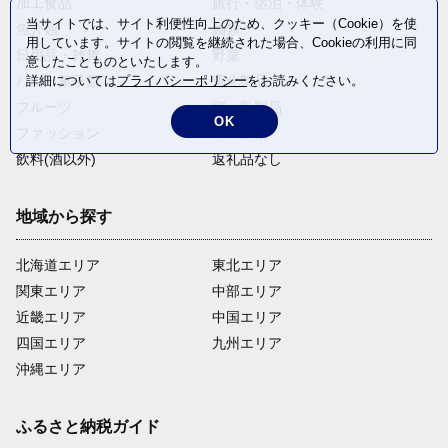
加工食品
旅行・宿泊・体験
当サイトでは、サイト利便性向上のため、クッキー（Cookie）を使
魚介類
麺類
用しています。サイトの閲覧を継続された場合、Cookieの利用に同
日用品・雑貨
野菜
意したことものといたします。
パン・菓子類
詳細については
プライバシーポリシー
電化製品
をお読みください。
フルーツ
卵・乳製品
OK
ファッション
米・穀物
飲料(酒以外)
返礼品なし
地域から探す
北海道エリア
東北エリア
関東エリア
中部エリア
近畿エリア
中国エリア
四国エリア
九州エリア
沖縄エリア
ふるさと納税ガイド