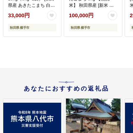
県産 あきたこまち 白米
米】 秋田県産 [新米 先
10キロ 令和7年産 秋田
行予約 先行受付 米 コメ
ロ
33,000円
100,000円
2
こまち]
無洗米 あきたこまち お
いしい 美味しい]
秋田県 横手市
秋田県 横手市
あなたにおすすめの返礼品