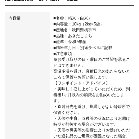
内容量
■名称：精米（白米）
■内容量：10kg（2kg×5袋）
■産地名：秋田県横手市
■品種：あきたこまち
■産年：令和7年産
■精米年月日：別途ラベルに記載
■注意事項：
※お受け取りの日・曜日のご希望を承るこ
とはできません。
高温多湿を避け、直射日光のあたらないと
ころで保管をお願い致します。
【ワンポイント・アドバイス】
・美味しく召し上がっていただくため、到
着後1ヶ月以内の消費をお勧めいたしま
す。
・直射日光を避け、風通しがよい冷暗所で
保管ください。
・天候や生育、収穫等の状況によりお届け
時期が前後する場合がございます。
・天候や災害等の影響によりお選びいただ
いた返礼品のご用意が困難となった場合、