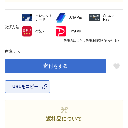
クレジット
Amazon
ANA Pay
カード
Pay
決済方法
d払い
PayPay
決済方法ごとに決済上限額が異なります。
在庫：
○
寄付をする
URLをコピー
お気に入
返礼品について