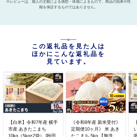
※レビューは、個人の主観による感想・体感によるもので、商品の効果や性
能を保証するものではありません。
この返礼品を見た人は
ほかにこんな返礼品を
見ています。
【白米】令和7年産 横手
《令和8年産 新米受付》
市産 あきたこまち
定期便10ヶ月》 米 あき
い
10kg（5kg×2袋） [秋田
たこまち 5kg 【無洗