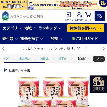
ログイン
新規登録
カート
カテゴリ
地域
ランキング
控除額を調べる
寄付額
旅先を探す
特集
ご利用ガイド
「ふるさとチョイス」システム連携に関して
+2
TOP
東北地方
秋田県
横手市
【白米】令和7年産 特別栽
TOP
米・穀物
米
精米
【白米】令和7年産 特別栽培米 
秋田県
横手市
TOP
米・穀物
米
あきたこまち
【白米】令和7年産 特