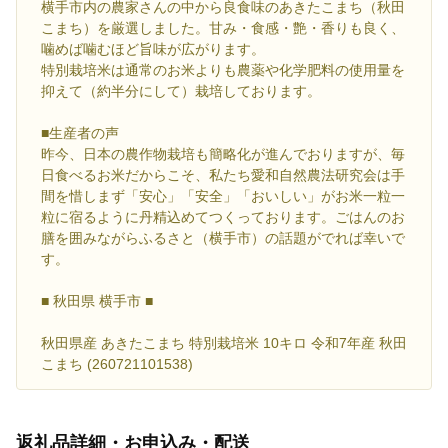
横手市内の農家さんの中から良食味のあきたこまち（秋田
こまち）を厳選しました。甘み・食感・艶・香りも良く、
噛めば噛むほど旨味が広がります。
特別栽培米は通常のお米よりも農薬や化学肥料の使用量を
抑えて（約半分にして）栽培しております。
■生産者の声
昨今、日本の農作物栽培も簡略化が進んでおりますが、毎
日食べるお米だからこそ、私たち愛和自然農法研究会は手
間を惜しまず「安心」「安全」「おいしい」がお米一粒一
粒に宿るように丹精込めてつくっております。ごはんのお
膳を囲みながらふるさと（横手市）の話題がでれば幸いで
す。
■ 秋田県 横手市 ■
秋田県産 あきたこまち 特別栽培米 10キロ 令和7年産 秋田
こまち (260721101538)
返礼品詳細・お申込み・配送