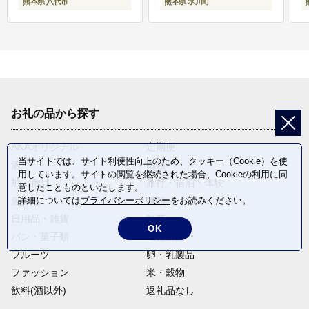
熊本県 八代市
熊本県 氷川町
お礼の品から探す
ANAオリジナル
定期便
当サイトでは、サイト利便性向上のため、クッキー（Cookie）を使
酒
肉類
用しています。サイトの閲覧を継続された場合、Cookieの利用に同
加工食品
旅行・宿泊・体験
意したことものといたします。
詳細については
プライバシーポリシー
をお読みください。
魚介類
麺類
日用品・雑貨
野菜
OK
パン・菓子類
電化製品
フルーツ
卵・乳製品
ファッション
米・穀物
飲料(酒以外)
返礼品なし