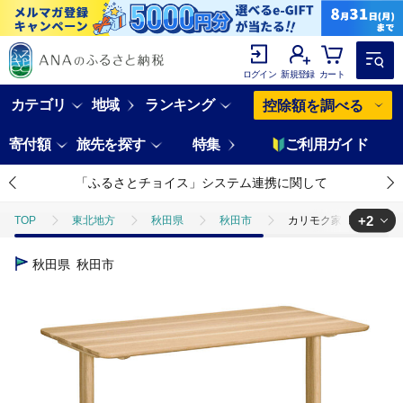
ログイン
新規登録
カート
カテゴリ
地域
ランキング
控除額を調べる
寄付額
旅先を探す
特集
ご利用ガイド
「ふるさとチョイス」システム連携に関して
+2
TOP
東北地方
秋田県
秋田市
カリモク家具 ダイニングテ
TOP
日用品・雑貨
カリモク家具 ダイニングテーブル／DH8811（18
秋田県
秋田市
TOP
日用品・雑貨
家具
カリモク家具 ダイニングテーブル／DH