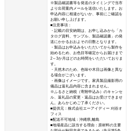
※製品確認書等を発送のタイミングで当市
より出荷案内メールを送信いたします。お
申込内容に相違がないか、事前にご確認を
お願い申し上げます。
■注意事項：
・記載の目安納期は、お申し込みから「カ
タログ資料、サンプル、製品確認書」の発
送にかかるおおよその日数となります。
・製品はお申込みをいただいてから製作を
始めるため、お色目等確定からお届けまで
2～3か月ほどのお時間をいただいておりま
す。
・天然木のため、色味や木目は画像と異な
る場合がございます。
・画像はイメージです。家具製品撮影用の
備品は返礼品内容に含まれません。
※ふるさと納税（寄附申込み）のキャンセ
ル、返礼品の変更・返品はお受けできませ
ん。あらかじめご了承ください。
■提供元：株式会社エーアイディー 刈谷オ
フィス
■配送不可地域：沖縄県,離島
■地場産品に該当する理由：原材料の主要
な部分が秋田市産であるため（告示第5条