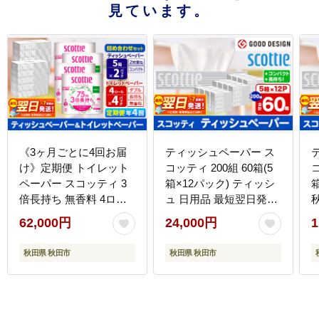
見ています。
《3ヶ月ごとに4回お届
ティッシュペーパー ス
け》定期便 トイレット
コッティ 200組 60箱(5
コ
ペーパー スコッティ 3
箱×12パック) ティッシ
倍長持ち 無香料 4ロー
ュ 日用品 最短翌日発送
ル(ダブル)×4P ＆ ティ
[ティッシュ ボックステ
62,000円
24,000円
1
ッシュペーパー スコッ
ィッシュ スコッティ
ティ10箱(5箱×2P) 秋田
(SCOTTIE) スコッティ
ッ
秋田県 秋田市
秋田県 秋田市
市オリジナル 最短翌日
ティシュー]
発送 [スコッティ フラワ
活
ーパック トイレットペ
ーパー 日本製紙クレシ