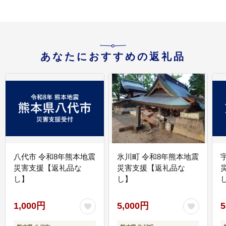
ア ティッシュ スコッテ
ィ(SCOTTIE) スコッテ
ィティシュー 定期便 新
生活]
あなたにおすすめの返礼品
八代市 令和8年熊本地震
氷川町 令和8年熊本地震
災害支援【返礼品な
災害支援【返礼品な
し】
し】
し
1,000円
5,000円
5