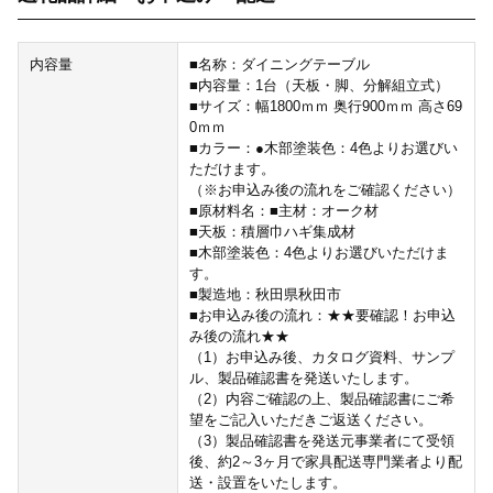
内容量
■名称：ダイニングテーブル
■内容量：1台（天板・脚、分解組立式）
■サイズ：幅1800ｍｍ 奥行900ｍｍ 高さ69
0ｍｍ
■カラー：●木部塗装色：4色よりお選びい
ただけます。
（※お申込み後の流れをご確認ください）
■原材料名：■主材：オーク材
■天板：積層巾ハギ集成材
■木部塗装色：4色よりお選びいただけま
す。
■製造地：秋田県秋田市
■お申込み後の流れ：★★要確認！お申込
み後の流れ★★
（1）お申込み後、カタログ資料、サンプ
ル、製品確認書を発送いたします。
（2）内容ご確認の上、製品確認書にご希
望をご記入いただきご返送ください。
（3）製品確認書を発送元事業者にて受領
後、約2～3ヶ月で家具配送専門業者より配
送・設置をいたします。