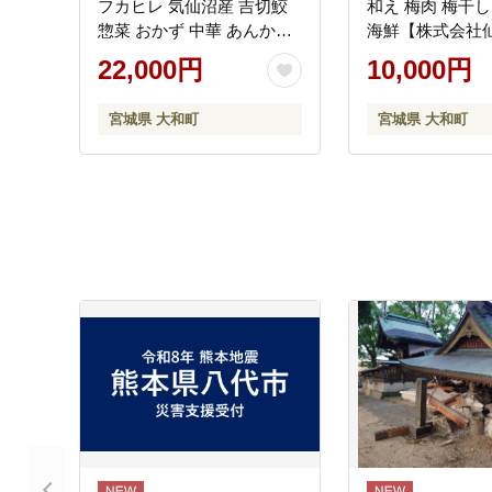
フカヒレ 気仙沼産 吉切鮫
和え 梅肉 梅干し
惣菜 おかず 中華 あんかけ
海鮮【株式会社
小分け パック コラーゲン
ン】ta323
22,000円
10,000円
【株式会社仙台ミンミン】
ta214
宮城県 大和町
宮城県 大和町