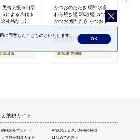
 災害支援※山梨
かつおのたたき 明神水産
田市による八代市
わら焼き鰹 500g 鰹 カツオ
【返礼品なし】
かつお 鰹たたき かつおタ
タキ 鰹のたたき かつおの
タタキ 藁焼き わら焼き 魚
の利用に同意したことものといたします。
円
8,000円
OK
さかな 海鮮 刺身 お刺身 冷
凍 ご家庭用 グルメ 特産品
士吉田市
高知県 黒潮町
ご当地 本場 高知 黒潮町 ギ
フト 贈答品 人気 返礼品 ふ
るさと納税 魚介類 高知県
産 土佐名物 高知県 高評価
食卓 ご飯のお供 父の日 ギ
フト プレゼント[1669]
さと納税ガイド
と納税の基本ガイド
ANAのふるさと納税の特徴
トップ特例制度ガイド
はじめての方へ