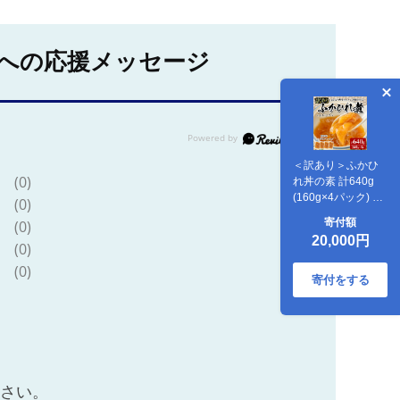
への応援メッセージ
＜訳あり＞ふかひ
(0)
れ丼の素 計640g
(160g×4パック) フ
(0)
カヒレ ふかひれ ふ
寄付額
(0)
かひれ煮 フカヒレ
20,000円
煮 ふかひれ丼の具
(0)
ふかひれラーメン
(0)
にも 中華 惣菜 あん
寄付をする
かけ どんぶり 小分
け パック【株式会
社仙台ミンミン】
ta288
ださい。