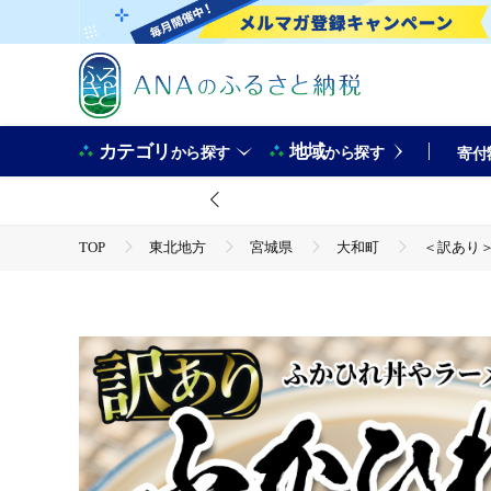
カテゴリ
地域
から探す
から探す
寄付
TOP
東北地方
宮城県
大和町
＜訳あり＞
TOP
魚介類
鮮魚
ほかの鮮魚
＜訳あり＞ふかひれ丼の素 計640g (160g×4パック) フカヒ
ta288
TOP
加工食品
ほかの加工食品
＜訳あり＞ふかひれ丼の素 計640g (160g×4パック) フカヒ
ta288