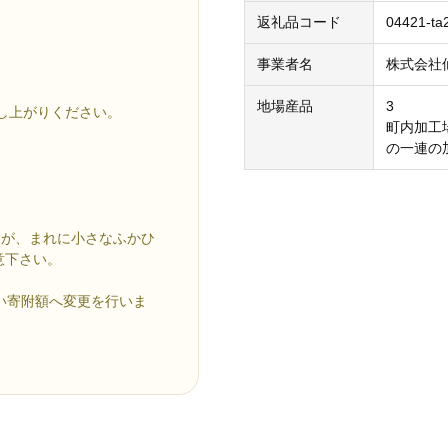
！
返礼品コード
04421-ta
事業者名
株式会社
地場産品
3
し上がりください。
町内加工
の一連の
すが、まれに小さなふかひ
意下さい。
すい寄附額へ変更を行いま