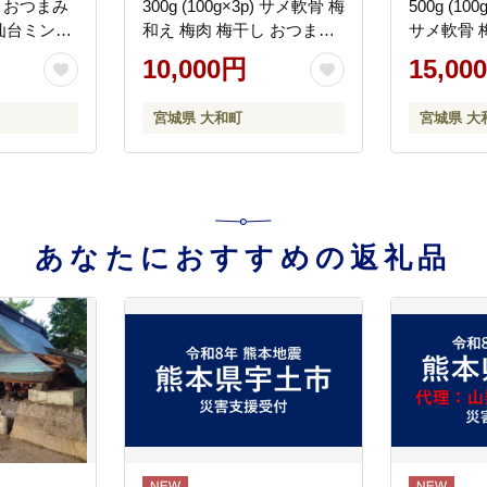
 おつまみ
300g (100g×3p) サメ軟骨 梅
500g (1
仙台ミンミ
和え 梅肉 梅干し おつまみ
サメ軟骨 
珍味 海鮮【株式会社仙台ミ
し おつま
10,000円
15,00
ンミン】ta405
式会社仙台
宮城県 大和町
宮城県 大
あなたにおすすめの返礼品