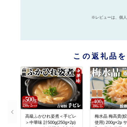
※レビューは、個人
この返礼品
高級ふかひれ姿煮＜手ビレ
梅水晶 梅高貴(鮫
＞中華味 計500g(250g×2p)
使用) 200g×2p