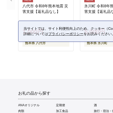
八代市 令和8年熊本地震 災
氷川町 令和8年
害支援【返礼品なし】
害支援【返礼品
当サイトでは、サイト利便性向上のため、クッキー（Coo
1,000円
5,000円
詳細については
プライバシーポリシー
をお読みください
熊本県 八代市
熊本県 氷川町
お礼の品から探す
ANAオリジナル
定期便
酒
肉類
加工食品
旅行・宿泊・