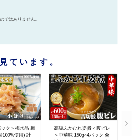
のではありません。
見ています。
ック＞梅水晶 梅
高級ふかひれ姿煮＜腹ビレ
100%使用) 計
＞中華味 150g×4パック 合