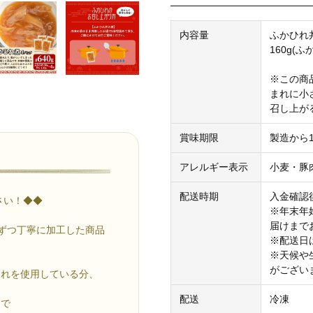
内容量
ふかひれ丼
160g(ふ
※この商
まれに小
召し上が
賞味期限
製造から
アレルギー表示
小麦・豚
配送時期
入金確認
さい！◆◆
※年末年
届けまで
cずつ丁寧に加工した商品
※配送日
※天候や
がござい
ひれを使用している分、
。
配送
冷凍
スで