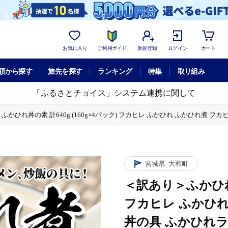
お気に入り
ご利用ガイド
新規登録
ログイン
カート
額から探す
旅先を探す
ランキング
特集
取り組み
「ふるさとチョイス」システム連携に関して
ふかひれ丼の素 計640g (160g×4パック) フカヒレ ふかひれ ふかひれ煮 
レ ふかひれ ふかひれ煮 フカヒレ煮 ふかひれ丼の具 ふかひれラーメンにも 中華 
レ ふかひれ ふかひれ煮 フカヒレ煮 ふかひれ丼の具 ふかひれラーメンにも 中華 
宮城県
大和町
＜訳あり＞ふかひれ丼
フカヒレ ふかひれ
丼の具 ふかひれラ