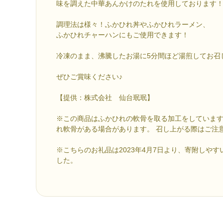
味を調えた中華あんかけのたれを使用しております
調理法は様々！ふかひれ丼やふかひれラーメン、
ふかひれチャーハンにもご使用できます！
冷凍のまま、沸騰したお湯に5分間ほど湯煎してお召
ぜひご賞味ください♪
【提供：株式会社 仙台珉珉】
※この商品はふかひれの軟骨を取る加工をしていま
れ軟骨がある場合があります。 召し上がる際はご注
※こちらのお礼品は2023年4月7日より、寄附しや
した。