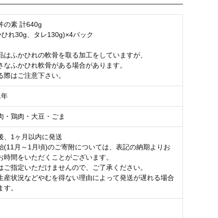
の素 計640g
かひれ30g、タレ130g)×4パック
品はふかひれの軟骨を取る加工をしていますが、
さなふかひれ軟骨がある場合があります。
る際はご注意下さい。
1年
肉・鶏肉・大豆・ごま
後、1ヶ月以内に発送
始(11月～1月頃)のご寄附については、表記の納期よりお
お時間をいただくことがございます。
はご指定いただけませんので、ご了承ください。
生産状況などやむを得ない理由によって発送が遅れる場合
ます。