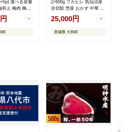
00g×5p) 選べる容量
計600g フカヒレ 気仙沼産
梅和え 梅肉 梅干
吉切鮫 惣菜 おかず 中華 あ
み 珍味 海鮮【株
んかけ 小分け パック コラ
0円
25,000円
ミンミン】ta406
ーゲン【株式会社仙台ミン
ミン】ta329
和町
宮城県 大和町