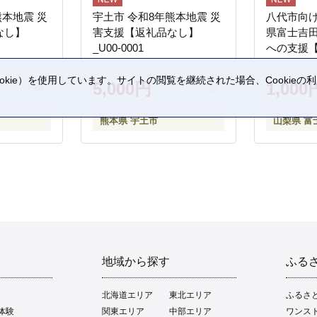
熊本地震 災
宇土市 令和8年熊本地震 災
八代市向け
なし】
害支援【返礼品なし】
県富士吉
_U00-0001
への支援
kie）を使用しています。サイトの閲覧を継続された場合、Cookie
5,000円
1,000
。
熊本県 宇土市
山梨県 富
地域から探す
ふる
北海道エリア
東北エリア
ふるさ
体験
関東エリア
中部エリア
ワンス