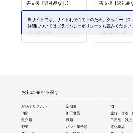
害支援【返礼品なし】
害支援【返礼品
1,000円
5,000円
当サイトでは、サイト利便性向上のため、クッキー（Coo
詳細については
プライバシーポリシー
をお読みください
熊本県 八代市
熊本県 氷川町
お礼の品から探す
ANAオリジナル
定期便
酒
肉類
加工食品
旅行・宿泊・
魚介類
麺類
日用品・雑貨
野菜
パン・菓子類
電化製品