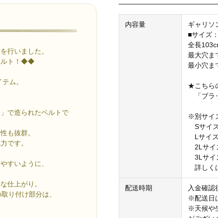
内容量
ギャリソンベ
■サイズ：
全長103
更を行いました。
最大穴まで
ベルト！◆◆
最小穴まで
アイテム。
★こちら
「ブラッ
ー」で造られたベルトで
※別サイ
Sサイズ（
久性も抜群。
Lサイズ 
魅力です。
2Lサイズ
3Lサイズ
しやすいように、
詳しくは
いな仕上がり。
配送時期
入金確認
の取り付け部分は、
※配送日
※天候や