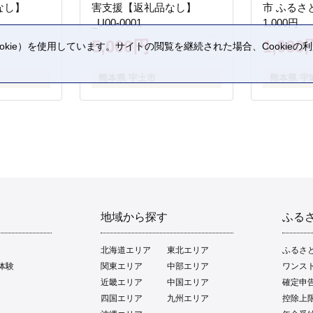
なし】
害支援【返礼品なし】
市 ふるさ
_U00-0001
1,000円
5,000円
1,000
kie）を使用しています。サイトの閲覧を継続された場合、Cookie
。
熊本県 宇土市
熊本県 宇
地域から探す
ふる
北海道エリア
東北エリア
ふるさ
体験
関東エリア
中部エリア
ワンス
近畿エリア
中国エリア
確定申
四国エリア
九州エリア
控除上