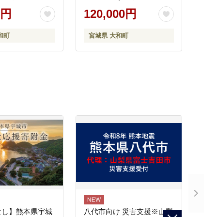
革 革小物 サドル
レザー製品 革製品 財布 サ
0円
120,000円
メ革 日本製 手作
イフ ギフト 日本製 手縫い
メイド ファッシ
ハンドメイド ファッション
和町
宮城県 大和町
小物 Samurai
小物 Samurai Craft【株式会
式会社Stand
社Stand Field】ta279-brown
10-M
なし】熊本県宇城
八代市向け 災害支援※山梨