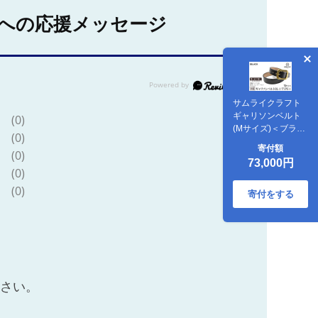
への応援メッセージ
サムライクラフト
ギャリソンベルト
(0)
(Mサイズ)＜ブラッ
(0)
ク＞ レザー 革 本革
寄付額
(0)
レザー製品 革製品
73,000円
本格 ギフト 名入れ
(0)
日本製 手縫い ハン
(0)
ドメイド ファッシ
寄付をする
ョン メンズ 小物
Samurai Craft【株
式会社Stand
Field】ta285-M-
black
ださい。