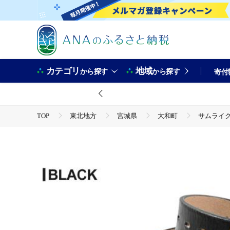
カテゴリ
地域
から探す
から探す
寄付
TOP
東北地方
宮城県
大和町
サムライクラ
TOP
ファッション
小物
サムライクラフト ギャリソンベルト(Mサイズ)＜ブラック＞ レザー 革 
Field】ta285-M-black
TOP
ファッション
その他ファッション
サムライクラフト ギャリソンベルト(Mサイズ)＜ブラック＞ レザー 革 
Field】ta285-M-black