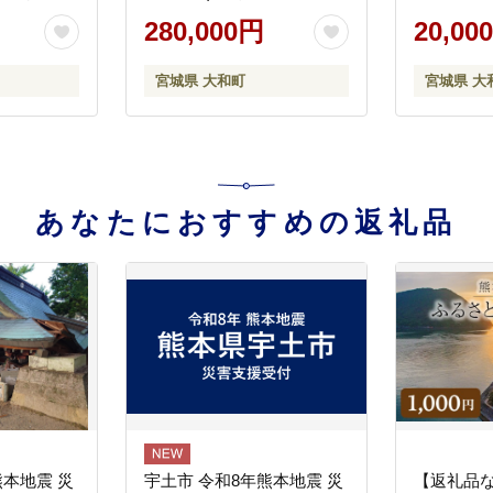
縫い ハン
ザー製品 革製品 財布 サイ
レザー 本
280,000円
20,00
ション メ
フ ルガトショルダー ギフ
レザー ヌ
i
ト 名入れ 日本製 手縫い ハ
り ハンド
宮城県 大和町
宮城県 大
tand
ンドメイド ファッション
ョン メンズ 
black
小物 Samurai Craft【株式会
Craft【株
社Stand Field】ta284-yellow
Field】ta4
あなたにおすすめの返礼品
熊本地震 災
宇土市 令和8年熊本地震 災
【返礼品