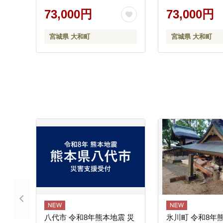
名入れ 日本製 手縫い ハン
名入れ 日本製 手
73,000円
73,000円
ドメイド ファッション メ
ドメイド ファッ
ンズ 小物 Samurai
ンズ 小物 Samura
宮城県 大和町
宮城県 大和町
Craft【株式会社Stand
Craft【株式会社S
Field】ta285-M-brown
Field】ta285-3L-
八代市 令和8年熊本地震 災
氷川町 令和8年