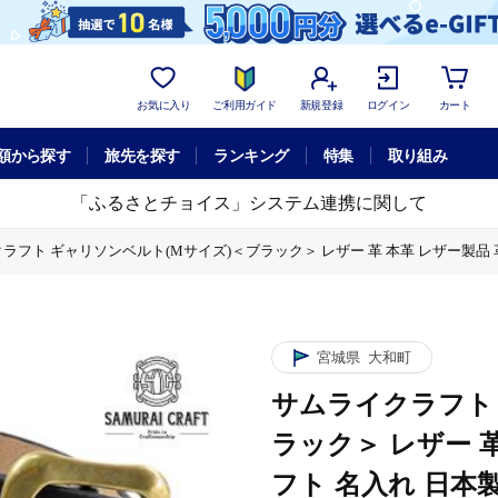
お気に入り
ご利用ガイド
新規登録
ログイン
カート
額から探す
旅先を探す
ランキング
特集
取り組み
「ふるさとチョイス」システム連携に関して
フト ギャリソンベルト(Mサイズ)＜ブラック＞ レザー 革 本革 レザー製品 革製品 本格 
本革 レザー製品 革製品 本格 ギフト 名入れ 日本製 手縫い ハンドメイド ファッショ
本革 レザー製品 革製品 本格 ギフト 名入れ 日本製 手縫い ハンドメイド ファッショ
宮城県
大和町
サムライクラフト
ラック＞ レザー 革
フト 名入れ 日本