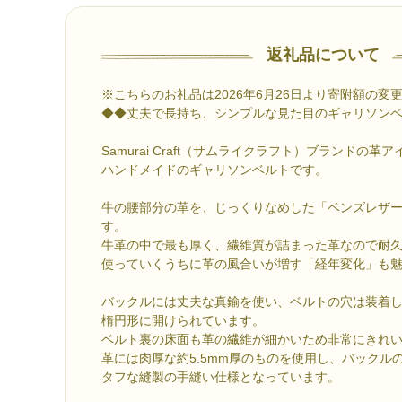
返礼品について
※こちらのお礼品は2026年6月26日より寄附額の変
◆◆丈夫で長持ち、シンプルな見た目のギャリソン
Samurai Craft（サムライクラフト）ブランドの革
ハンドメイドのギャリソンベルトです。
牛の腰部分の革を、じっくりなめした「ベンズレザ
す。
牛革の中で最も厚く、繊維質が詰まった革なので耐
使っていくうちに革の風合いが増す「経年変化」も
バックルには丈夫な真鍮を使い、ベルトの穴は装着
楕円形に開けられています。
ベルト裏の床面も革の繊維が細かいため非常にきれ
革には肉厚な約5.5mm厚のものを使用し、バックル
タフな縫製の手縫い仕様となっています。