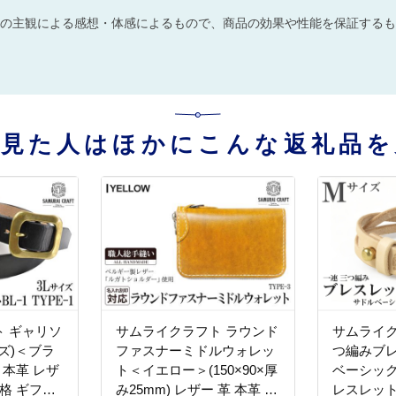
の主観による感想・体感によるもので、商品の効果や性能を保証するも
を見た人はほかにこんな返礼品を
 ギャリソ
サムライクラフト ラウンド
サムライク
ズ)＜ブラ
ファスナーミドルウォレッ
つ編みブレ
 本革 レザ
ト＜イエロー＞(150×90×厚
ベーシック
格 ギフト
み25mm) レザー 革 本革 レ
レスレット