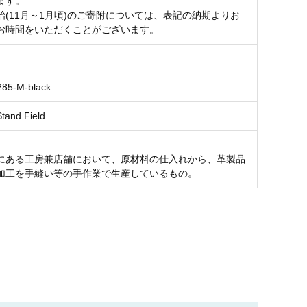
ます。
始(11月～1月頃)のご寄附については、表記の納期よりお
お時間をいただくことがございます。
285-M-black
nd Field
にある工房兼店舗において、原材料の仕入れから、革製品
加工を手縫い等の手作業で生産しているもの。