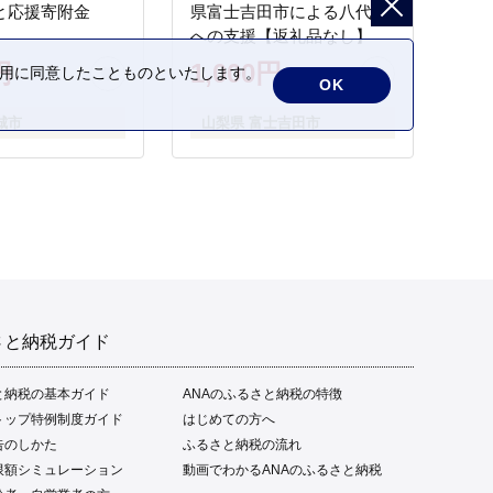
と応援寄附金
県富士吉田市による八代市
への支援【返礼品なし】
円
1,000円
の利用に同意したことものといたします。
OK
城市
山梨県 富士吉田市
さと納税ガイド
と納税の基本ガイド
ANAのふるさと納税の特徴
トップ特例制度ガイド
はじめての方へ
告のしかた
ふるさと納税の流れ
限額シミュレーション
動画でわかるANAのふるさと納税