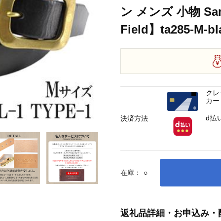
ン メンズ 小物 Sam
Field】ta285-M-bl
クレ
カー
d払
決済方法
在庫：
○
返礼品詳細・お申込み・