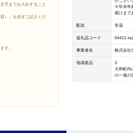
がござい
７文字までお入れすること
※年末年
届けまで
内容）」を必ずご記入くだ
配送
常温
返礼品コード
04421-ta
ます。
事業者名
株式会社Sta
地場産品
3
大和町内
の一連の