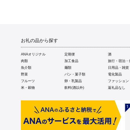
お礼の品から探す
ANAオリジナル
定期便
酒
肉類
加工食品
旅行・宿泊・
魚介類
麺類
日用品・雑貨
野菜
パン・菓子類
電化製品
フルーツ
卵・乳製品
ファッション
米・穀物
飲料(酒以外)
返礼品なし