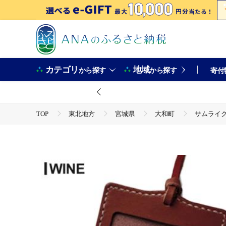
カテゴリ
地域
から探す
から探す
寄付
TOP
東北地方
宮城県
大和町
サムライクラ
TOP
日用品・雑貨
ほかの雑貨・日用品
サムライクラフト 吊り下げパスケース＜ワイン＞ レザー 革 本革 レザー製
ta280-wine
TOP
ファッション
小物
サムライクラフト 吊り下げパスケース＜ワイン＞ レザー 革 本革 レザー製
ta280-wine
TOP
ファッション
その他ファッション
サムライクラフト 吊り下げパスケース＜ワイン＞ レザー 革 本革 レザー製
ta280-wine