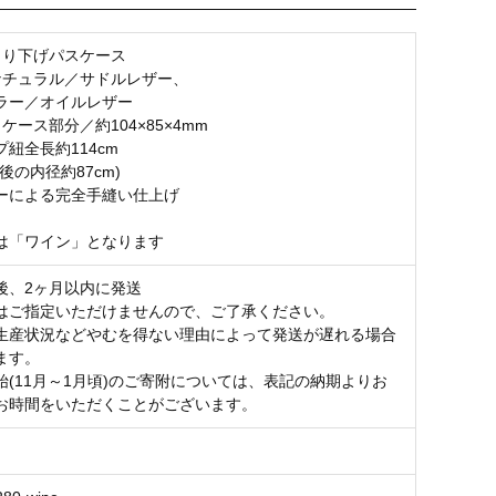
吊り下げパスケース
ナチュラル／サドルレザー、
ラー／オイルレザー
ケース部分／約104×85×4mm
紐全長約114cm
後の内径約87cm)
ーによる完全手縫い仕上げ
は「ワイン」となります
後、2ヶ月以内に発送
はご指定いただけませんので、ご了承ください。
生産状況などやむを得ない理由によって発送が遅れる場合
ます。
始(11月～1月頃)のご寄附については、表記の納期よりお
お時間をいただくことがございます。