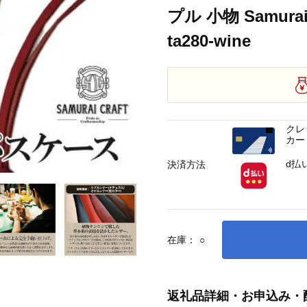
プル 小物 Samurai
ta280-wine
クレ
カー
d払
決済方法
在庫：
○
返礼品詳細・お申込み・