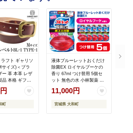
ラフト ギャリソ
液体ブルーレットおくだけ
Mサイズ)＜ブラ
除菌EX ロイヤルブーケの
ザー 革 本革 レザ
香り 67ml つけ替用 5個セ
製品 本格 ギフト
ット 無色の水 小林製薬 ブ
本製 手縫い ハン
ルーレット ホワイト トイ
0円
11,000円
ファッション メ
レ用合成洗剤 トイレ掃除
amurai
洗剤 芳香剤 詰め替え 詰替
和町
宮城県 大和町
式会社Stand
え 付け替え 付替え
85-M-brown
【CGC】ta479