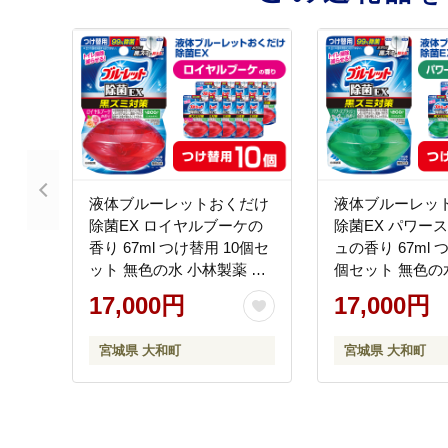
液体ブルーレットおくだけ
液体ブルーレッ
除菌EX ロイヤルブーケの
除菌EX パワー
香り 67ml つけ替用 10個セ
ュの香り 67ml 
ット 無色の水 小林製薬 ブ
個セット 無色の
ルーレット ホワイト トイ
薬 ブルーレット
17,000円
17,000円
レ用合成洗剤 トイレ掃除
トイレ用合成洗剤
洗剤 芳香剤 詰め替え 詰替
除 洗剤 芳香剤 
宮城県 大和町
宮城県 大和町
え 付け替え 付替え
替え 付け替え 
【CGC】ta480
【CGC】ta482