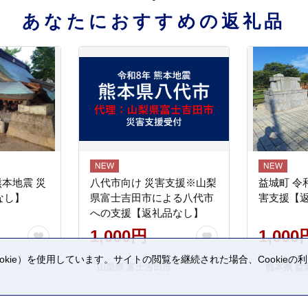
あなたにおすすめの返礼品
熊本地震 災
八代市向け 災害支援※山梨
益城町 令
なし】
県富士吉田市による八代市
害支援【
への支援【返礼品なし】
1,000円
1,000
kie）を使用しています。サイトの閲覧を継続された場合、Cookie
山梨県 富士吉田市
熊本県 益
。