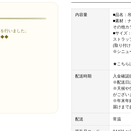
内容量
■品名：
■素材：
その他カ
更を行いました。
■サイズ：
ス◆◆
ストラップ
(取り付け
※シニュ
。
★こちら
配送時期
入金確認
※配送日
※天候や
がござい
※年末年
届けまで
配送
常温