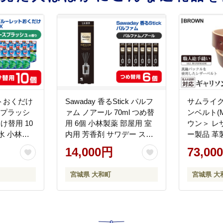
トおくだけ
Sawaday 香るStick パルフ
サムライク
スプラッシ
ァム ノアール 70ml つめ替
ンベルト(
つけ替用 10
用 6個 小林製薬 部屋用 室
ウン＞ レ
水 小林製
内用 芳香剤 サワデー ステ
ー製品 革
 ホワイト
ィック ディフューザー パ
名入れ 日
14,000円
73,00
 トイレ掃
ルファムノアール 詰め替え
ドメイド 
詰め替え 詰
詰替え【CGC】ta514
ンズ 小物 S
宮城県 大和町
宮城県 大
付替え
Craft【株
Field】ta2