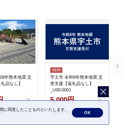
和8年熊本地震 災
宇土市 令和8年熊本地震 災
返礼品なし】
害支援【返礼品なし】
_U00-0001
円
5,000円
の利用に同意したことものといたします。
OK
城町
熊本県 宇土市