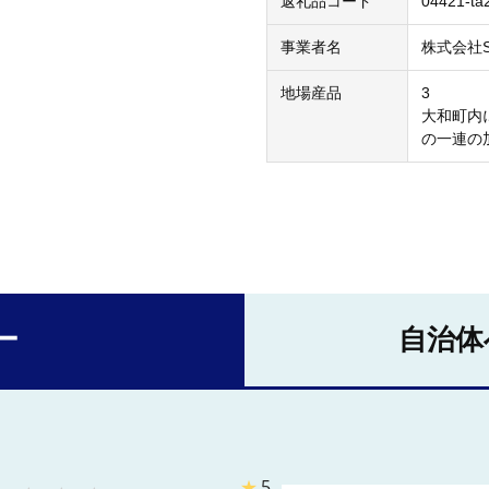
返礼品コード
04421-ta
事業者名
株式会社Sta
地場産品
3
大和町内
の一連の
ー
自治体
★
5