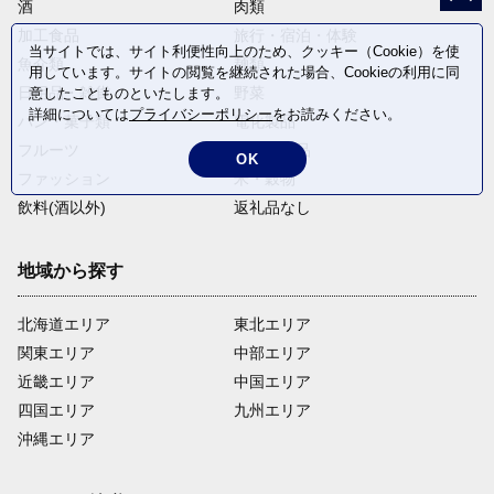
酒
肉類
加工食品
旅行・宿泊・体験
当サイトでは、サイト利便性向上のため、クッキー（Cookie）を使
魚介類
麺類
用しています。サイトの閲覧を継続された場合、Cookieの利用に同
日用品・雑貨
野菜
意したことものといたします。
詳細については
プライバシーポリシー
をお読みください。
パン・菓子類
電化製品
フルーツ
卵・乳製品
OK
ファッション
米・穀物
飲料(酒以外)
返礼品なし
地域から探す
北海道エリア
東北エリア
関東エリア
中部エリア
近畿エリア
中国エリア
四国エリア
九州エリア
沖縄エリア