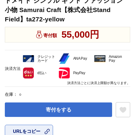
ドメイド シンプル ギフト ファッション
小物 Samurai Craft【株式会社Stand
Field】ta272-yellow
55,000円
寄付額
クレジット
Amazon
ANA Pay
カード
Pay
決済方法
d払い
PayPay
決済方法ごとに決済上限額が異なります。
在庫：
○
寄付をする
URLをコピー
お気に入