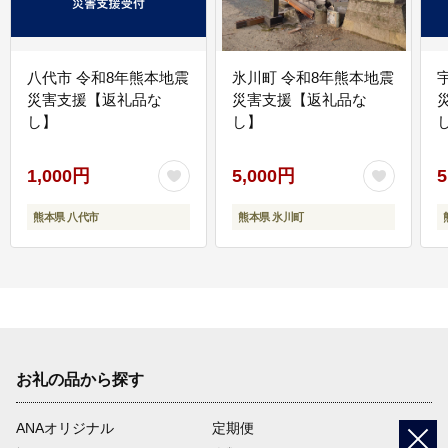
八代市 令和8年熊本地震
氷川町 令和8年熊本地震
災害支援【返礼品な
災害支援【返礼品な
し】
し】
し
1,000円
5,000円
5
熊本県 八代市
熊本県 氷川町
お礼の品から探す
ANAオリジナル
定期便