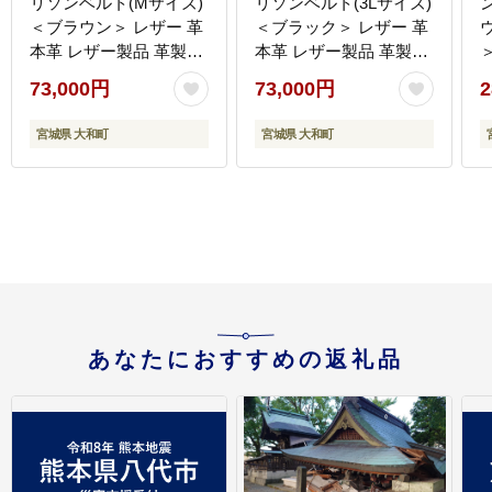
リソンベルト(Mサイズ)
リソンベルト(3Lサイズ)
＜ブラウン＞ レザー 革
＜ブラック＞ レザー 革
本革 レザー製品 革製品
本革 レザー製品 革製品
＞
本格 ギフト 名入れ 日本
本格 ギフト 名入れ 日本
レザ
73,000円
73,000円
2
製 手縫い ハンドメイド
製 手縫い ハンドメイド
ファッション メンズ 小
ファッション メンズ 小
宮城県 大和町
宮城県 大和町
物 Samurai Craft【株式
物 Samurai Craft【株式
会社Stand Field】ta285-
会社Stand Field】ta285-
M-brown
3L-black
ョ
C
F
あなたにおすすめの返礼品