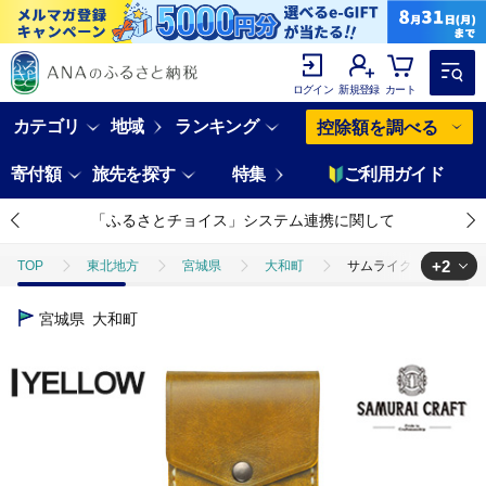
ログイン
新規登録
カート
カテゴリ
地域
ランキング
控除額を調べる
寄付額
旅先を探す
特集
ご利用ガイド
「ふるさとチョイス」システム連携に関して
+2
TOP
東北地方
宮城県
大和町
サムライクラフト 縦型カード
TOP
ファッション
小物
サムライクラフト 縦型カードケース＜イエロ
宮城県
大和町
TOP
ファッション
財布
サムライクラフト 縦型カードケース＜イエロ