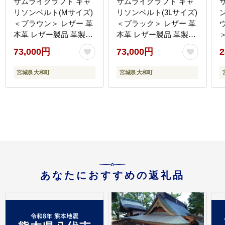
サムライクラフト ギャ
サムライクラフト ギャ
リソンベルト(Mサイズ)
リソンベルト(3Lサイズ)
＜ブラウン＞ レザー 革
＜ブラック＞ レザー 革
本革 レザー製品 革製品
本革 レザー製品 革製品
＞
本格 ギフト 名入れ 日本
本格 ギフト 名入れ 日本
レザ
73,000円
73,000円
2
製 手縫い ハンドメイド
製 手縫い ハンドメイド
ファッション メンズ 小
ファッション メンズ 小
宮城県 大和町
宮城県 大和町
物 Samurai Craft【株式
物 Samurai Craft【株式
会社Stand Field】ta285-
会社Stand Field】ta285-
M-brown
3L-black
ョ
C
F
あなたにおすすめの返礼品