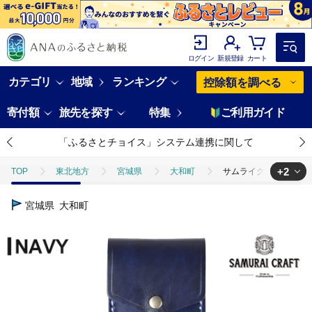
ログイン
新規登録
カート
カテゴリ
地域
ランキング
控除額を調べる
寄付額
旅先を探す
特集
ご利用ガイド
「ふるさとチョイス」システム連携に関して
+2
TOP
東北地方
宮城県
大和町
サムライクラフト 縦型カー
TOP
ファッション
小物
サムライクラフト 縦型カードケース＜ネイ
宮城県
大和町
TOP
ファッション
財布
サムライクラフト 縦型カードケース＜ネイ