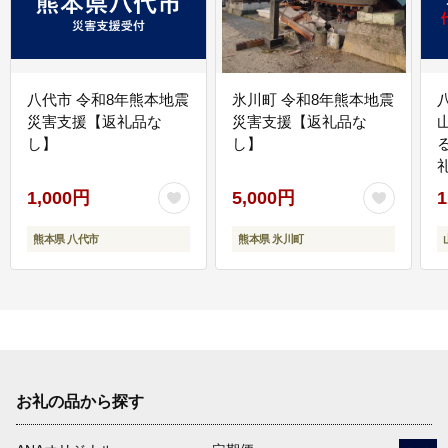
八代市 令和8年熊本地震
氷川町 令和8年熊本地震
災害支援【返礼品な
災害支援【返礼品な
し】
し】
1,000円
5,000円
1
熊本県 八代市
熊本県 氷川町
お礼の品から探す