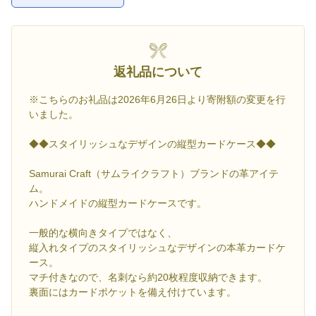
お気に入
返礼品について
※こちらのお礼品は2026年6月26日より寄附額の変更を行
いました。
◆◆スタイリッシュなデザインの縦型カードケース◆◆
Samurai Craft（サムライクラフト）ブランドの革アイテ
ム。
ハンドメイドの縦型カードケースです。
一般的な横向きタイプではなく、
縦入れタイプのスタイリッシュなデザインの本革カードケ
ース。
マチ付きなので、名刺なら約20枚程度収納できます。
裏面にはカードポケットを備え付けています。