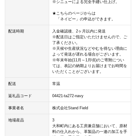
※シニューによる完全手縫い仕上げ。
★こちらのページからは
「ネイビー」の申込ができます。
配送時期
入金確認後、2ヶ月以内に発送
※配送日はご指定いただけませんので、ご
了承ください。
※天候や生産状況などやむを得ない理由に
よって発送が遅れる場合がございます。
※年末年始(11月～1月頃)のご寄附につい
ては、表記の納期よりお届けまでお時間を
いただくことがございます。
配送
常温
返礼品コード
04421-ta272-navy
事業者名
株式会社Stand Field
地場産品
3
大和町内にある工房兼店舗において、原材
料の仕入れから、革製品の一連の加工を手