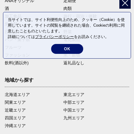
ANAオリジナル
定期便
酒
肉類
加工食品
旅行・宿泊・体験
当サイトでは、サイト利便性向上のため、クッキー（Cookie）を使
魚介類
麺類
用しています。サイトの閲覧を継続された場合、Cookieの利用に同
意したことものといたします。
日用品・雑貨
野菜
詳細については
プライバシーポリシー
をお読みください。
パン・菓子類
電化製品
フルーツ
卵・乳製品
OK
ファッション
米・穀物
飲料(酒以外)
返礼品なし
地域から探す
北海道エリア
東北エリア
関東エリア
中部エリア
近畿エリア
中国エリア
四国エリア
九州エリア
沖縄エリア