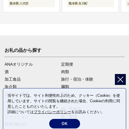
熊本県 八代市
熊本県 氷川町
お礼の品から探す
ANAオリジナル
定期便
酒
肉類
加工食品
旅行・宿泊・体験
魚介類
麺類
日用品・雑貨
野菜
当サイトでは、サイト利便性向上のため、クッキー（Cookie）を使
用しています。サイトの閲覧を継続された場合、Cookieの利用に同
パン・菓子類
電化製品
意したことものといたします。
フルーツ
卵・乳製品
詳細については
プライバシーポリシー
をお読みください。
ファッション
米・穀物
OK
飲料(酒以外)
返礼品なし