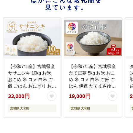
ほかにこんな返礼品を
見ています。
【令和7年産】宮城県産
【令和7年産】宮城県産
ササニシキ 10kg お米
だて正夢 5kg お米 おこ
ン
おこめ 米 コメ 白米 ご
め 米 コメ 白米 ご飯 ご
飯 ごはん おにぎり お弁
はん 伊達 だてまさゆめ
当 ささにしき【株式会
おにぎり お弁当 ブラン
33,000円
19,000円
2
社パールライス宮城】
ド米 5kg【株式会社パー
ta204
ルライス宮城】ta355
【
宮城県 大和町
宮城県 大和町