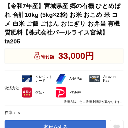
【令和7年産】宮城県産 郷の有機 ひとめぼ
れ 合計10kg (5kg×2袋) お米 おこめ 米 コ
メ 白米 ご飯 ごはん おにぎり お弁当 有機
質肥料【株式会社パールライス宮城】
ta205
33,000円
寄付額
クレジット
Amazon
ANA Pay
カード
Pay
決済方法
d払い
PayPay
決済方法ごとに決済上限額が異なります。
在庫：
○
寄付をする