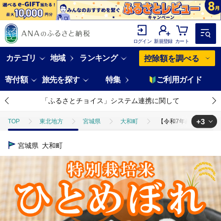
ログイン
新規登録
カート
カテゴリ
地域
ランキング
控除額を調べる
寄付額
旅先を探す
特集
ご利用ガイド
「ふるさとチョイス」システム連携に関して
+3
TOP
東北地方
宮城県
大和町
【令和7年産】宮城県産 郷
TOP
米・穀物
米
【令和7年産】宮城県産 郷の有機 ひとめぼれ 
宮城県
大和町
TOP
米・穀物
米
精米
【令和7年産】宮城県産 郷の有機 
TOP
米・穀物
米
ひとめぼれ
【令和7年産】宮城県産 郷