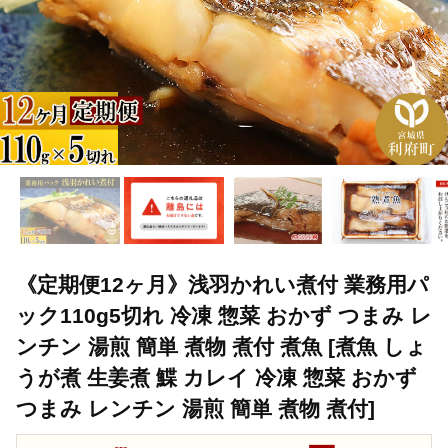
《定期便12ヶ月》浅羽かれい煮付 業務用パ
ック110g5切れ 冷凍 惣菜 おかず つまみ レ
ンチン 湯煎 簡単 煮物 煮付 煮魚 [煮魚 しょ
うが煮 生姜煮 鰈 カレイ 冷凍 惣菜 おかず
つまみ レンチン 湯煎 簡単 煮物 煮付]