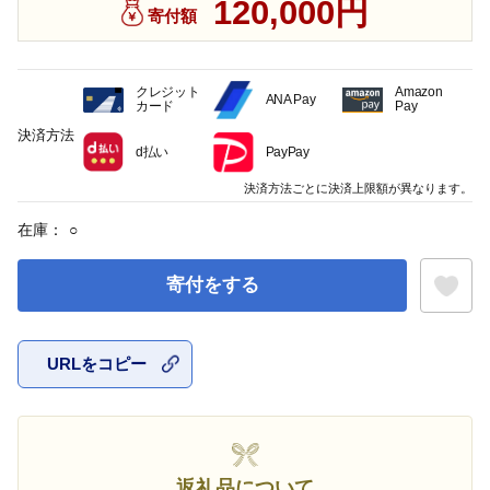
120,000円
寄付額
クレジット
Amazon
ANA Pay
カード
Pay
決済方法
d払い
PayPay
決済方法ごとに決済上限額が異なります。
在庫：
○
寄付をする
URLをコピー
お気に入
返礼品について