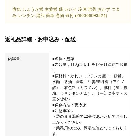
煮魚 しょうが煮 生姜煮 鰈 カレイ 冷凍 惣菜 おかず つま
み レンチン 湯煎 簡単 煮物 煮付 (260306093524)
返礼品詳細・お申込み・配送
内容量
■名称：惣菜
■内容量：110g×5切れを12ヶ月連続でお届
け
■原材料：かれい（アラスカ産）、砂糖、
水飴、醤油、食塩、生姜/調味料（アミノ
酸）、着色料（カラメル）、糊料（加工澱
粉、キサンタンガム）、（一部に小麦・大
豆を含む）
■保存方法：要冷凍
■注意事項：
・袋のまま湯煎で12分位あたためてお召し
上がりください。
・業務用のため、簡易包装となっておりま
す。