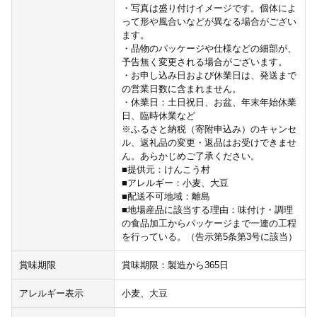
・写真は盛り付けイメージです。個体によ
って形や風合いなどが異なる場合がござい
ます。
・品物のパッケージや仕様などの細部が、
予告無く変更される場合がございます。
・お申し込み日および休業日は、発送まで
の営業日数に含まれません。
・休業日：土日祝日、お盆、年末年始休業
日、臨時休業など
※ふるさと納税（寄附申込み）のキャンセ
ル、返礼品の変更・返品はお受けできませ
ん。あらかじめご了承ください。
■提供元：けんこう村
■アレルギー：小麦、大豆
■配送不可地域：離島
■地場産品に該当する理由：味付け・調理
の食品加工からパッケージまで一連の工程
を行っている。（告示第5条第3号に該当）
賞味期限
賞味期限：製造から365日
アレルギー表示
小麦、大豆