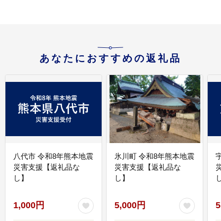
あなたにおすすめの返礼品
八代市 令和8年熊本地震
氷川町 令和8年熊本地震
災害支援【返礼品な
災害支援【返礼品な
し】
し】
し
1,000円
5,000円
5