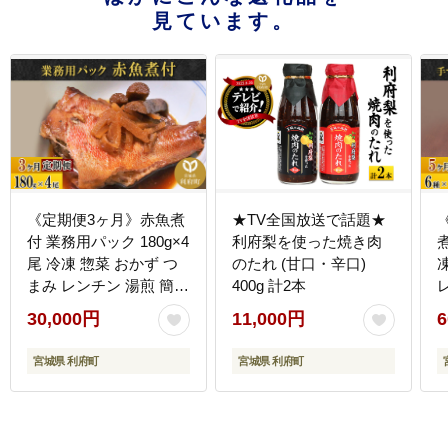
見ています。
《定期便3ヶ月》赤魚煮
★TV全国放送で話題★
付 業務用パック 180g×4
利府梨を使った焼き肉
尾 冷凍 惣菜 おかず つ
のたれ (甘口・辛口)
まみ レンチン 湯煎 簡単
400g 計2本
煮物 煮付 煮魚 [煮魚 し
30,000円
11,000円
6
ょうが煮 生姜煮 赤魚 ア
カウオ 冷凍 惣菜 おかず
宮城県 利府町
宮城県 利府町
つまみ レンチン 湯煎 簡
単 煮物 煮付]
付