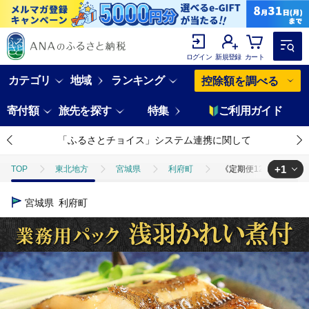
ログイン
新規登録
カート
カテゴリ
地域
ランキング
控除額を調べる
寄付額
旅先を探す
特集
ご利用ガイド
「ふるさとチョイス」システム連携に関して
+1
TOP
東北地方
宮城県
利府町
《定期便12ヶ月》浅羽かれ
TOP
魚介類
《定期便12ヶ月》浅羽かれい煮付 業務用パック110g5切れ
宮城県
利府町