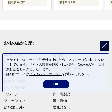
熊本県 八代市
熊本県 氷川町
お礼の品から探す
ANAオリジナル
定期便
当サイトでは、サイト利便性向上のため、クッキー（Cookie）を使
酒
肉類
用しています。サイトの閲覧を継続された場合、Cookieの利用に同
加工食品
旅行・宿泊・体験
意したことものといたします。
詳細については
プライバシーポリシー
をお読みください。
魚介類
麺類
日用品・雑貨
野菜
OK
パン・菓子類
電化製品
フルーツ
卵・乳製品
ファッション
米・穀物
飲料(酒以外)
返礼品なし