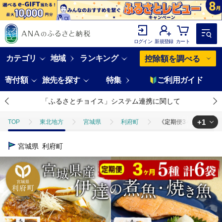
ログイン
新規登録
カート
カテゴリ
地域
ランキング
控除額を調べる
寄付額
旅先を探す
特集
ご利用ガイド
「ふるさとチョイス」システム連携に関して
+1
TOP
東北地方
宮城県
利府町
《定期便3ヶ月》伊達の煮魚
TOP
魚介類
《定期便3ヶ月》伊達の煮魚・焼き魚5種6袋セット 冷凍 惣菜
宮城県
利府町