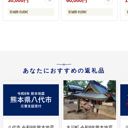
30,000円
60,000円
1
ょうが煮 生姜煮 赤魚 ア
塩焼 鮭 サバ さば さん
カウオ 冷凍 惣菜 おかず
ま いわし かれい 冷凍
宮城県 利府町
宮城県 利府町
つまみ レンチン 湯煎 簡
惣菜 おかず つまみ レン
単 煮物 煮付]
チン 湯煎 簡単 煮物 煮
付 焼魚]
付
あなたにおすすめの返礼品
八代市 令和8年熊本地震
氷川町 令和8年熊本地震