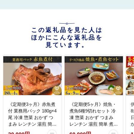
この返礼品を見た人は
ほかにこんな返礼品を
見ています。
《定期便3ヶ月》赤魚煮
《定期便5ヶ月》焼魚・
付 業務用パック 180g×4
煮魚6種9切れセット 冷
尾 冷凍 惣菜 おかず つ
凍 惣菜 おかず つまみ
まみ レンチン 湯煎 簡単
レンチン 湯煎 簡単 煮物
煮物 煮付 煮魚 [煮魚 し
煮付 塩焼 [煮魚 焼き魚