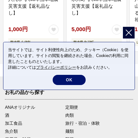
災害支援【返礼品な
災害支援【返礼品な
し】
し】
1,000円
5,000円
1
熊本県 八代市
熊本県 氷川町
当サイトでは、サイト利便性向上のため、クッキー（Cookie）を使
用しています。サイトの閲覧を継続された場合、Cookieの利用に同
意したことものといたします。
詳細については
プライバシーポリシー
をお読みください。
OK
お礼の品から探す
ANAオリジナル
定期便
酒
肉類
加工食品
旅行・宿泊・体験
魚介類
麺類