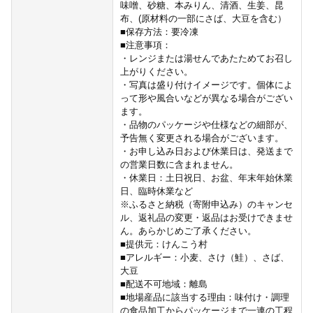
味噌、砂糖、本みりん、清酒、生姜、昆
布、(原材料の一部にさば、大豆を含む）
■保存方法：要冷凍
■注意事項：
・レンジまたは湯せんであたためてお召し
上がりください。
・写真は盛り付けイメージです。個体によ
って形や風合いなどが異なる場合がござい
ます。
・品物のパッケージや仕様などの細部が、
予告無く変更される場合がございます。
・お申し込み日および休業日は、発送まで
の営業日数に含まれません。
・休業日：土日祝日、お盆、年末年始休業
日、臨時休業など
※ふるさと納税（寄附申込み）のキャンセ
ル、返礼品の変更・返品はお受けできませ
ん。あらかじめご了承ください。
■提供元：けんこう村
■アレルギー：小麦、さけ（鮭）、さば、
大豆
■配送不可地域：離島
■地場産品に該当する理由：味付け・調理
の食品加工からパッケージまで一連の工程