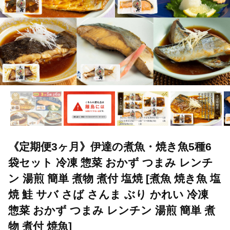
《定期便3ヶ月》伊達の煮魚・焼き魚5種6
袋セット 冷凍 惣菜 おかず つまみ レンチ
ン 湯煎 簡単 煮物 煮付 塩焼 [煮魚 焼き魚 塩
焼 鮭 サバ さば さんま ぶり かれい 冷凍
惣菜 おかず つまみ レンチン 湯煎 簡単 煮
物 煮付 焼魚]