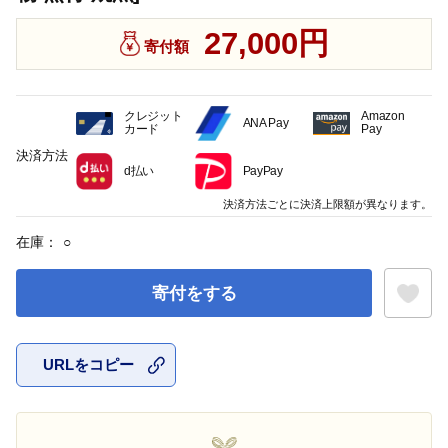
27,000円
寄付額
クレジット
Amazon
ANA Pay
カード
Pay
決済方法
d払い
PayPay
決済方法ごとに決済上限額が異なります。
在庫：
○
寄付をする
URLをコピー
お気に入