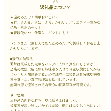
返礼品について
★温めるだけ！簡単おいしい♪
★鮭、さんま、さば、ぶり、かれいとバラエティー豊かな
焼魚・煮魚のセット
★普段使いや、仕送り、ギフトにも！
レンジまたは湯せんであたためるだけで美味しくお召し上
がりいただけます。
■湯煎加熱製法
通常は完成した煮魚をパックに入れて真空にしますが、
当店の煮魚は袋に魚と調味液を入れて真空状態にしてから
じっくりと加熱をするため味課均一に染み込み旨味や栄養
素を逃さない真空調理法を採用しています。
無菌状態で流通される為安心の長期保存が可能です。
さけ塩焼
三陸産の新鮮な鮭を丁寧に焼き上げました。
栄養素が高い鮭はおかずは勿論、朝ごはんやお弁当にもお
すすめ！