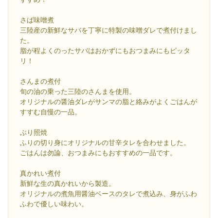
さば味噌煮
三陸産の新鮮なサバを丁寧に特製の味噌ダレで煮付けまし
た。
脂が程よくのったサバはおかずにもおつまみにもピッタ
リ！
さんまの煮付
旬の油の乗った三陸のさんまを使用。
オリジナルの醤油ダレがサンマの脂と絡みがよくごはんが
すすむ自慢の一品。
ぶり照焼
ふりの切り身にオリジナルの甘辛タレを合わせました。
ごはんは勿論、おつまみにもおすすめの一品です。
真かれい煮付
新鮮な生の真かれいから製造。
オリジナルの煮魚用醤油ベースのタレで煮込み、身がふわ
ふわで優しい味わい。