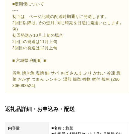
■定期便について
----
初回は、ページ記載の配送時期通りに発送します。
2回目以降は､その翌月､同じ時期を目途に発送いたします｡
例)
初回発送が10月上旬の場合
2回目の発送は11月上旬
3回目の発送は12月上旬
■ 宮城県 利府町 ■
煮魚 焼き魚 塩焼 鮭 サバ さば さんま ぶり かれい 冷凍 惣
菜 おかず つまみ レンチン 湯煎 簡単 煮物 煮付 焼魚 (260
306093524)
返礼品詳細・お申込み・配送
内容量
■名称：惣菜
■内容量：5種6袋セットを3ヶ月連続でお