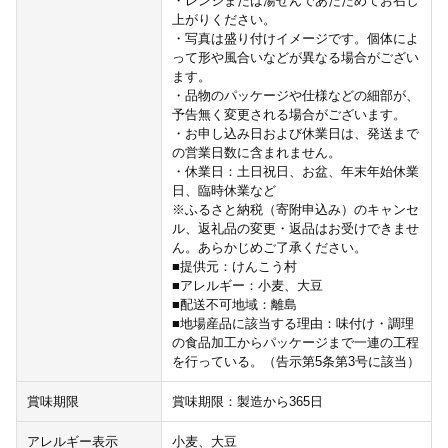
・レンジまたは湯せんであたためてお召し
上がりください。
・写真は盛り付けイメージです。個体によ
って形や風合いなどが異なる場合がござい
ます。
・品物のパッケージや仕様などの細部が、
予告無く変更される場合がございます。
・お申し込み日および休業日は、発送まで
の営業日数に含まれません。
・休業日：土日祝日、お盆、年末年始休業
日、臨時休業など
※ふるさと納税（寄附申込み）のキャンセ
ル、返礼品の変更・返品はお受けできませ
ん。あらかじめご了承ください。
■提供元：けんこう村
■アレルギー：小麦、大豆
■配送不可地域：離島
■地場産品に該当する理由：味付け・調理
の食品加工からパッケージまで一連の工程
を行っている。（告示第5条第3号に該当）
賞味期限
賞味期限：製造から365日
アレルギー表示
小麦、大豆