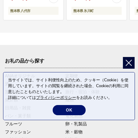
熊本県 八代市
熊本県 氷川町
お礼の品から探す
ANAオリジナル
定期便
当サイトでは、サイト利便性向上のため、クッキー（Cookie）を使
酒
肉類
用しています。サイトの閲覧を継続された場合、Cookieの利用に同
加工食品
旅行・宿泊・体験
意したことものといたします。
詳細については
プライバシーポリシー
をお読みください。
魚介類
麺類
日用品・雑貨
野菜
OK
パン・菓子類
電化製品
フルーツ
卵・乳製品
ファッション
米・穀物