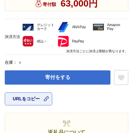
63,000円
寄付額
クレジット
Amazon
ANA Pay
カード
Pay
決済方法
d払い
PayPay
決済方法ごとに決済上限額が異なります。
在庫：
○
寄付をする
URLをコピー
お気に入
返礼品について