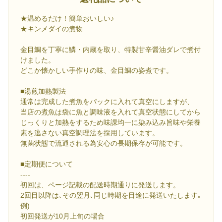
★温めるだけ！簡単おいしい♪
★キンメダイの煮物
金目鯛を丁寧に鱗・内蔵を取り、特製甘辛醤油ダレで煮付
けました。
どこか懐かしい手作りの味、金目鯛の姿煮です。
■湯煎加熱製法
通常は完成した煮魚をパックに入れて真空にしますが、
当店の煮魚は袋に魚と調味液を入れて真空状態にしてから
じっくりと加熱をするため味課均一に染み込み旨味や栄養
素を逃さない真空調理法を採用しています。
無菌状態で流通される為安心の長期保存が可能です。
■定期便について
----
初回は、ページ記載の配送時期通りに発送します。
2回目以降は､その翌月､同じ時期を目途に発送いたします｡
例)
初回発送が10月上旬の場合