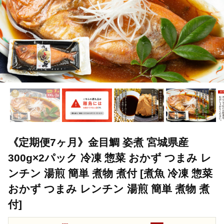
《定期便7ヶ月》金目鯛 姿煮 宮城県産
300g×2パック 冷凍 惣菜 おかず つまみ レ
ンチン 湯煎 簡単 煮物 煮付 [煮魚 冷凍 惣菜
おかず つまみ レンチン 湯煎 簡単 煮物 煮
付]