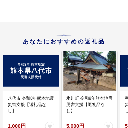
付
あなたにおすすめの返礼品
八代市 令和8年熊本地震
氷川町 令和8年熊本地震
災害支援【返礼品な
災害支援【返礼品な
し】
し】
し
1,000円
5,000円
5