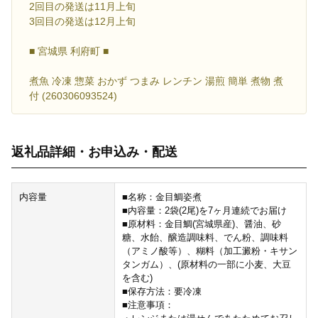
2回目の発送は11月上旬
3回目の発送は12月上旬
■ 宮城県 利府町 ■
煮魚 冷凍 惣菜 おかず つまみ レンチン 湯煎 簡単 煮物 煮
付 (260306093524)
返礼品詳細・お申込み・配送
内容量
■名称：金目鯛姿煮
■内容量：2袋(2尾)を7ヶ月連続でお届け
■原材料：金目鯛(宮城県産)、醤油、砂
糖、水飴、醸造調味料、でん粉、調味料
（アミノ酸等）、糊料（加工澱粉・キサン
タンガム）、(原材料の一部に小麦、大豆
を含む)
■保存方法：要冷凍
■注意事項：