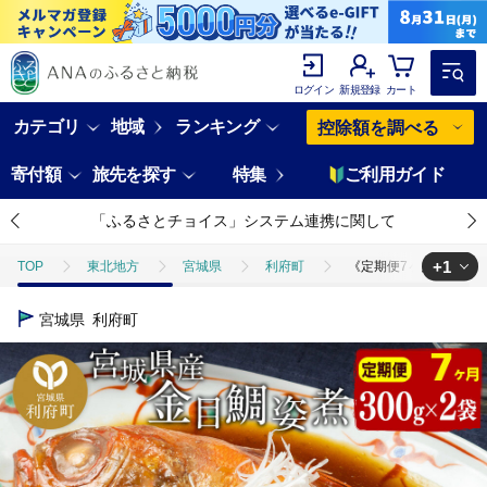
ログイン
新規登録
カート
カテゴリ
地域
ランキング
控除額を調べる
寄付額
旅先を探す
特集
ご利用ガイド
「ふるさとチョイス」システム連携に関して
+1
TOP
東北地方
宮城県
利府町
《定期便7ヶ月》金目鯛 姿
TOP
魚介類
《定期便7ヶ月》金目鯛 姿煮 宮城県産 300g×2パック 冷
宮城県
利府町