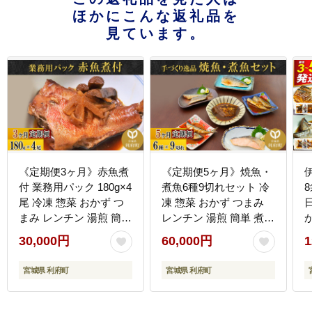
ほかにこんな返礼品を
見ています。
《定期便3ヶ月》赤魚煮
《定期便5ヶ月》焼魚・
付 業務用パック 180g×4
煮魚6種9切れセット 冷
尾 冷凍 惣菜 おかず つ
凍 惣菜 おかず つまみ
まみ レンチン 湯煎 簡単
レンチン 湯煎 簡単 煮物
煮物 煮付 煮魚 [煮魚 し
煮付 塩焼 [煮魚 焼き魚
30,000円
60,000円
1
ょうが煮 生姜煮 赤魚 ア
塩焼 鮭 サバ さば さん
カウオ 冷凍 惣菜 おかず
ま いわし かれい 冷凍
宮城県 利府町
宮城県 利府町
つまみ レンチン 湯煎 簡
惣菜 おかず つまみ レン
単 煮物 煮付]
チン 湯煎 簡単 煮物 煮
付 焼魚]