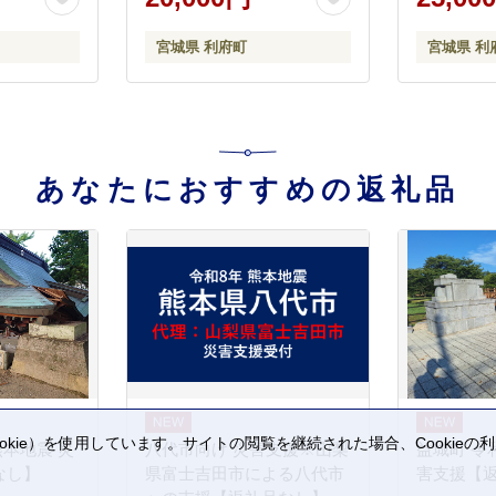
 肉 焼肉 バ
 宮城県 利
宮城県 利府町
宮城県 利
あなたにおすすめの返礼品
kie）を使用しています。サイトの閲覧を継続された場合、Cookie
熊本地震 災
八代市向け 災害支援※山梨
益城町 令
。
なし】
県富士吉田市による八代市
害支援【