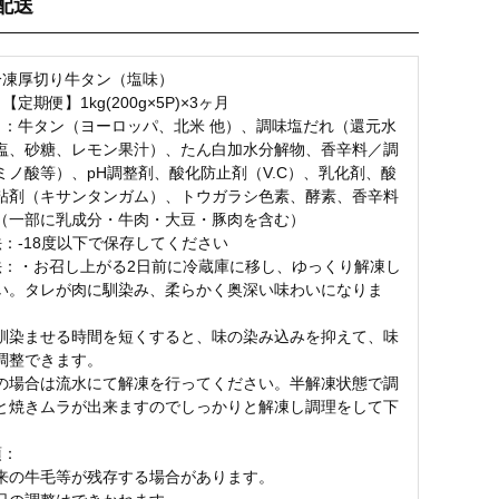
配送
お気に入り登録
冷凍厚切り牛タン（塩味）
定期便】1kg(200g×5P)×3ヶ月
名：牛タン（ヨーロッパ、北米 他）、調味塩だれ（還元水
塩、砂糖、レモン果汁）、たん白加水分解物、香辛料／調
ミノ酸等）、pH調整剤、酸化防止剤（V.C）、乳化剤、酸
粘剤（キサンタンガム）、トウガラシ色素、酵素、香辛料
（一部に乳成分・牛肉・大豆・豚肉を含む）
法：-18度以下で保存してください
法：・お召し上がる2日前に冷蔵庫に移し、ゆっくり解凍し
い。タレが肉に馴染み、柔らかく奥深い味わいになりま
馴染ませる時間を短くすると、味の染み込みを抑えて、味
調整できます。
の場合は流水にて解凍を行ってください。半解凍状態で調
と焼きムラが出来ますのでしっかりと解凍し調理をして下
項：
来の牛毛等が残存する場合があります。