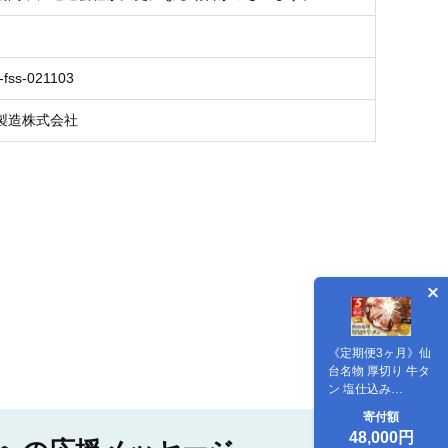
-fss-021103
製造株式会社
《定期便3ヶ月》仙
台名物 厚切り 牛タ
ン 塩仕込み
1kg(200g×5P) 牛た
寄付額
ん スライス 塩味
48,000円
[牛タン タン塩 希少