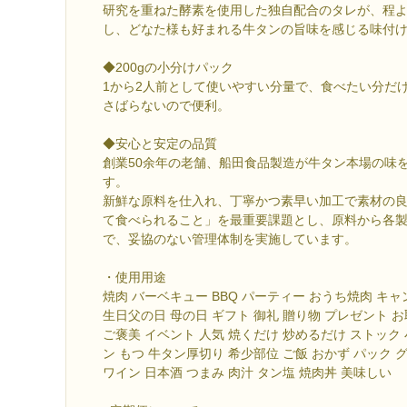
研究を重ねた酵素を使用した独自配合のタレが、程
し、どなた様も好まれる牛タンの旨味を感じる味付
◆200gの小分けパック
1から2人前として使いやすい分量で、食べたい分だ
さばらないので便利。
◆安心と安定の品質
創業50余年の老舗、船田食品製造が牛タン本場の味
す。
新鮮な原料を仕入れ、丁寧かつ素早い加工で素材の
て食べられること」を最重要課題とし、原料から各
で、妥協のない管理体制を実施しています。
・使用用途
焼肉 バーベキュー BBQ パーティー おうち焼肉 キャン
生日父の日 母の日 ギフト 御礼 贈り物 プレゼント 
ご褒美 イベント 人気 焼くだけ 炒めるだけ ストック 
ン もつ 牛タン厚切り 希少部位 ご飯 おかず パック 
ワイン 日本酒 つまみ 肉汁 タン塩 焼肉丼 美味しい