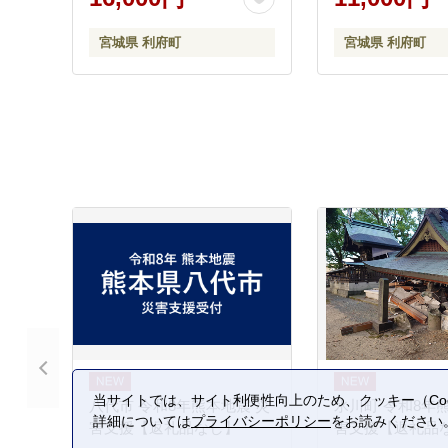
名物 厚切 肉厚 おいしい 美
おいしい 美味 牛
味 牛 肉 焼肉 バーベキュー
ーベキュー BBQ
宮城県 利府町
宮城県 利府町
BBQ 宮城県 利府町 船田食
府町 船田食品]
品]
当サイトでは、サイト利便性向上のため、クッキー（Coo
八代市 令和8年熊本地震 災
氷川町 令和8年
詳細については
プライバシーポリシー
をお読みください
害支援【返礼品なし】
害支援【返礼品