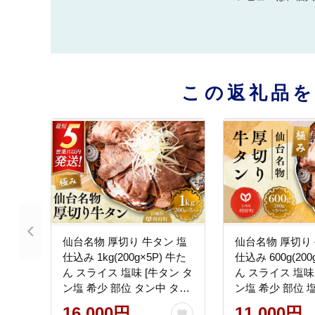
この返礼品
仙台名物 厚切り 牛タン 塩
仙台名物 厚切り 
仕込み 1kg(200g×5P) 牛た
仕込み 600g(200
ん スライス 塩味 [牛タン タ
ん スライス 塩味
ン塩 希少 部位 タン中 タン
ン塩 希少 部位 
元 塩ダレ タレ 小分け 仙台
小分け 仙台 名物
16,000円
11,000円