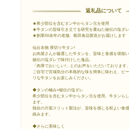
返礼品について
★希少部位を含むタン中からタン元を使用
★牛タンの旨味引き立てる研究を重ねた秘伝の塩ダ
★創業50余年の老舗、船田食品製造がお届けします
仙台名物 厚切り牛タン!
お肉屋さんが厳選した牛タンを、旨味と食感を堪能
秘伝の塩ダレで味付けした逸品。
「肉厚でおいしい!」とのお声をいただいております
ご自宅で宮城気分の本格的な味を簡単に味わえ、ビ
リな牛タンをお楽しみください。
◆タンの極み×秘伝の塩ダレ
希少部位を含むタン中からタン元を使用。牛タンら
ます。
独自の片面スリット製法が、旨味を感じる程よい食
絡みます。
◆さらに美味しく