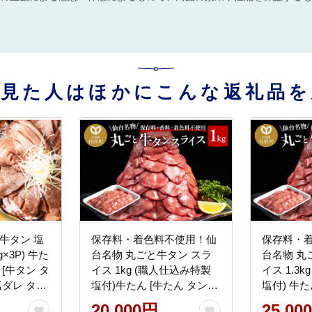
を見た人はほかにこんな返礼品を
牛タン 塩
保存料・着色料不使用！仙
保存料・
g×3P) 牛た
台名物 丸ごと牛タン スラ
台名物 丸
 [牛タン タ
イス 1kg (職人仕込み特製
イス 1.3
塩ダレ タレ
塩付)牛たん [牛たん タン塩
塩付) 牛た
 厚切 肉厚
肉 仙台 名物]
肉 仙台 名
20,000円
25,00