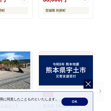
仙台 名物 厚切 肉厚 おいし
い 美味 牛 肉 焼肉 バーベキ
府町
宮城県 利府町
ュー BBQ 宮城県 利府町 船
田食品]
の利用に同意したことものといたします。
和8年熊本地震 災
宇土市 令和8年熊本地震 災
OK
返礼品なし】
害支援【返礼品なし】