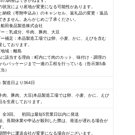
日の調整はできかねます。
の状況により産地が変更になる可能性があります。
と納税（寄附申込み）のキャンセル、返礼品の変更・返品
できません。あらかじめご了承ください。
：船田食品製造株式会社
ギー：乳成分、牛肉、豚肉、大豆
ギー補足：本品製造工場では卵、小麦、かに、えびを含む
産しております。
可地域：離島
品に該当する理由：町内にて肉のカット、味付け・調理の
からパッケージまで一連の工程を行っている（告示第5条
該当）
：製造日より364日
牛肉、豚肉、大豆|本品製造工場では卵、小麦、かに、えび
品を生産しております。
】全3回。 初回は最短5営業日以内に発送
始、長期休業や申込が殺到した際は、発送が遅れる場合が
す。
期間中に運送会社が変更になる場合がございます。