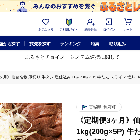
お気に入り
ご利用ガイド
新規登録
ログイン
カート
額から探す
旅先を探す
ランキング
特集
取り組み
「ふるさとチョイス」システム連携に関して
月》仙台名物 厚切り 牛タン 塩仕込み 1kg(200g×5P) 牛たん スライス 塩味 
) 牛たん スライス 塩味 [牛タン タン塩 希少 部位 タン中 タン元 塩ダレ タレ 小
) 牛たん スライス 塩味 [牛タン タン塩 希少 部位 タン中 タン元 塩ダレ タレ 小
宮城県
利府町
《定期便3ヶ月》仙
1kg(200g×5P