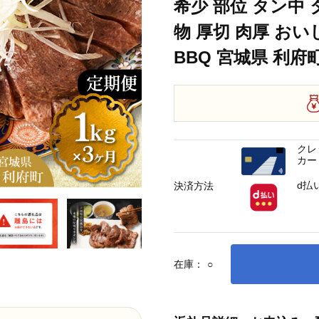
希少 部位 タン中 
物 厚切 肉厚 おい
BBQ 宮城県 利府
クレ
カー
d払
決済方法
在庫：
○