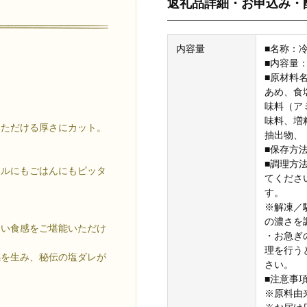
返礼品詳細・お申込み・
内容量
■名称：
■内容量：【
レ
■原材料
あめ、食
味料（ア
味料、増
いただける厚さにカット。
抽出物、
■保存方
。
■調理方
ールにもごはんにもピッタ
てくださ
す。
※解凍／
の濃さを
しい食感をご堪能いただけ
・お急ぎ
理を行う
感を生み、秘伝の塩ダレが
さい。
■注意事
※原料由