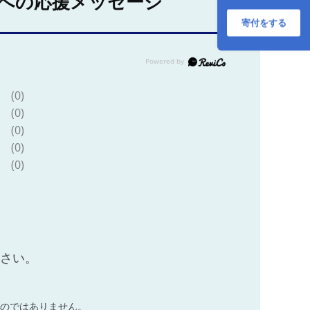
への応援メッセージ
部位 タン中 タン元
塩ダレ タレ 小分け
寄付をする
仙台 名物 厚切 肉厚
おいしい 美味 牛 肉
焼肉 バーベキュー
BBQ 宮城県 利府町
船田食品]
(0)
(0)
(0)
(0)
(0)
ださい。
のではありません。