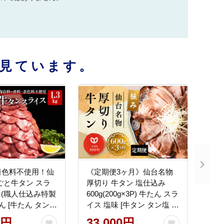
見ています。
着色料不使用！仙
《定期便3ヶ月》仙台名物
ごと牛タン スラ
厚切り 牛タン 塩仕込み
kg (職人仕込み特製
600g(200g×3P) 牛たん スラ
ん [牛たん タン塩
イス 塩味 [牛タン タン塩 希
物]
少 部位 塩ダレ タレ 小分け
0円
33,000円