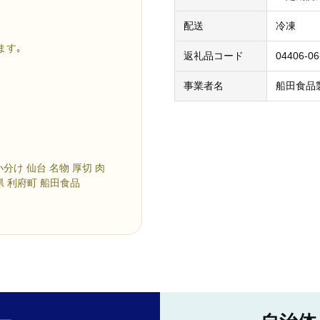
配送
冷凍
ます｡
返礼品コード
04406-06
事業者名
船田食品
小分け 仙台 名物 厚切 肉
城県 利府町 船田食品