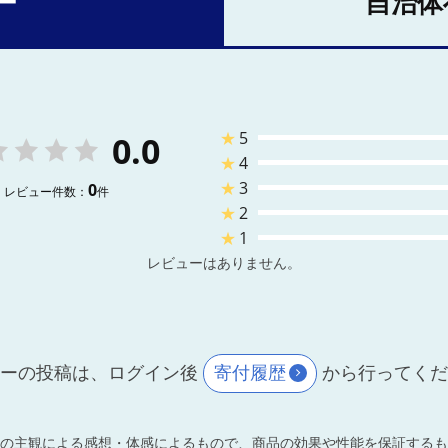
ー
自治体
★
5
0.0
★
4
★
3
0
レビュー件数：
件
★
2
★
1
レビューはありません。
ーの投稿は、ログイン後
寄付履歴
から行ってく
の主観による感想・体感によるもので、商品の効果や性能を保証するも