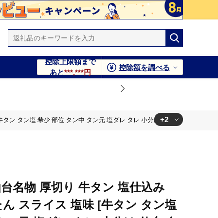
控除上限額まで
控除額を調べる
あと
***,***円
+2
[牛タン タン塩 希少 部位 タン中 タン元 塩ダレ タレ 小分け 仙台 名物 厚切 肉厚
分け 仙台 名物 厚切 肉厚 おいしい 美味 牛 肉 焼肉 バーベキュー
分け 仙台 名物 厚切 肉厚 おいしい 美味 牛 肉 焼肉 バーベキュー
台名物 厚切り 牛タン 塩仕込み
) 牛たん スライス 塩味 [牛タン タン塩