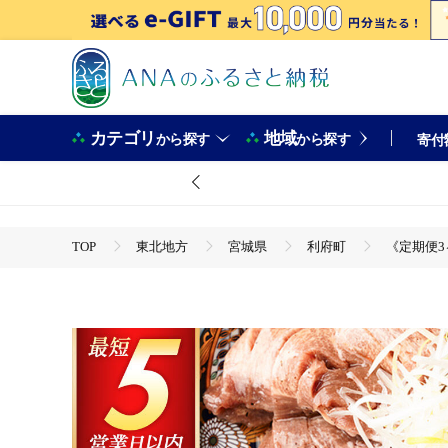
カテゴリ
地域
から探す
から探す
寄付
TOP
東北地方
宮城県
利府町
《定期便3ヶ
TOP
肉
牛肉
《定期便3ヶ月》仙台名物 厚切り 牛タン 塩仕込み 1kg(200g×5P
BBQ 宮城県 利府町 船田食品]
TOP
肉
牛肉
ほかの牛肉
《定期便3ヶ月》仙台名物 厚切り 牛タン 塩仕込み 1kg(200g×5P
BBQ 宮城県 利府町 船田食品]