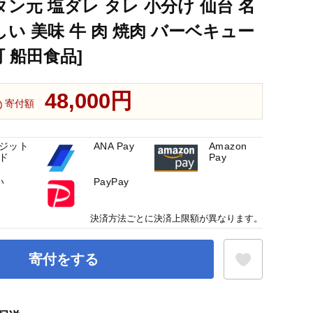
タン元 塩ダレ タレ 小分け 仙台 名
しい 美味 牛 肉 焼肉 バーベキュー
町 船田食品]
48,000円
寄付額
ジット
ANA Pay
Amazon
ド
Pay
い
PayPay
決済方法ごとに決済上限額が異なります。
寄付をする