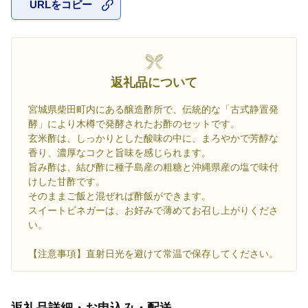
URLをコピー
お気に入
返礼品について
宮城県柴田町内にある醸造酢所で、伝統的な「古式静置発
酵」により木樽で発酵されたお酢のセットです。
玄米酢は、しっかりとした酸味の中に、まろやかで芳醇な
香り、濃厚なコクと旨味を感じられます。
旨み酢は、結び酢に種子島産の粗糖と沖縄県産の塩で味付
けした甘酢です。
そのままご飯と混ぜれば酢飯ができます。
スイートビネガーは、お好みで薄めてお召し上がりくださ
い。
【注意事項】直射日光を避けて常温で保存してください。