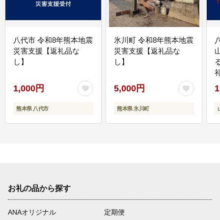
八代市 令和8年熊本地震
氷川町 令和8年熊本地震
災害支援【返礼品な
災害支援【返礼品な
し】
し】
1,000円
5,000円
1
熊本県 八代市
熊本県 氷川町
お礼の品から探す
ANAオリジナル
定期便