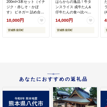
200ml×3本セット（イチ
はらからの逸品！牛タ
ジク・赤しそ・かぼ
ンスライス 成牛たん&
す） ビネガー 詰め合わ
仔牛たんの食べ比べセ
(
せ ギフト 【しばたの未
ット＜計300g＞ 牛タン
10,000円
14,000円
4
来】sh005
牛たん タン たん 厚切り
肉 牛肉 小分け 焼肉
ク
宮城県 柴田町
宮城県 柴田町
BBQ 冷凍 【はらから福
祉会】 sh079
祉
あなたにおすすめの返礼品