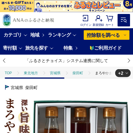
ログイン
新規登録
カート
カテゴリ
地域
ランキング
控除額を調べる
寄付額
旅先を探す
特集
ご利用ガイド
「ふるさとチョイス」システム連携に関して
+2
TOP
東北地方
宮城県
柴田町
まろやかお酢セット3本(
TOP
加工食品
調味料
酢
まろやかお酢セット3本(ゆず
宮城県
柴田町
TOP
飲料（酒以外）
ほかの飲料
まろやかお酢セット3本(ゆ