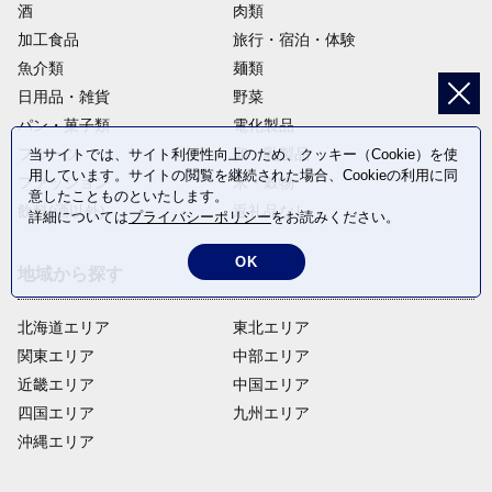
酒
肉類
加工食品
旅行・宿泊・体験
魚介類
麺類
日用品・雑貨
野菜
パン・菓子類
電化製品
フルーツ
卵・乳製品
当サイトでは、サイト利便性向上のため、クッキー（Cookie）を使
用しています。サイトの閲覧を継続された場合、Cookieの利用に同
ファッション
米・穀物
意したことものといたします。
飲料(酒以外)
返礼品なし
詳細については
プライバシーポリシー
をお読みください。
OK
地域から探す
北海道エリア
東北エリア
関東エリア
中部エリア
近畿エリア
中国エリア
四国エリア
九州エリア
沖縄エリア