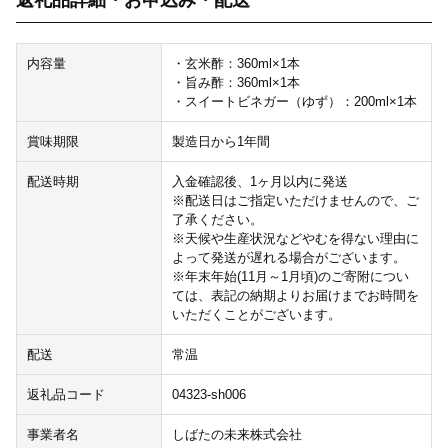
返礼品詳細・お申込み・配送
内容量
・玄米酢：360ml×1本
・旨み酢：360ml×1本
・スイートビネガー（ゆず）：200ml×1本
賞味期限
製造日から1年間
配送時期
入金確認後、1ヶ月以内に発送
※配送日はご指定いただけませんので、ご
了承ください。
※天候や生産状況などやむを得ない理由に
よって発送が遅れる場合がございます。
※年末年始(11月～1月頃)のご寄附につい
ては、表記の納期よりお届けまでお時間を
いただくことがございます。
配送
常温
返礼品コード
04323-sh006
事業者名
しばたの未来株式会社